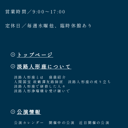
営業時間／9:00〜17:00
定休日／毎週水曜他、臨時休館あり
トップページ
淡路人形座について
淡路人形座とは
座員紹介
人間国宝 故鶴澤友路師匠
淡路人形座の成り立ち
淡路人形座で研修した人々
淡路人形浄瑠璃を受け継いで
公演情報
公演カレンダー
開催中の公演
近日開催の公演