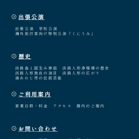
出張公演
出張公演
学校公演
海外旅行客向け特別公演「くにうみ」
歴史
淡路島と国生み神話
淡路人形浄瑠璃の歴史
淡路人形独自の演目
淡路人形の広がり
南あわじ市の伝統芸能
ご利用案内
営業日時・料金
アクセス
館内のご案内
お問い合わせ