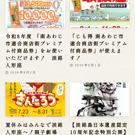
※株式会社うずのくに南あわじの求人情報ページへ移動します
関連施設
令和8年度 「南あわじ
「じも得 南あわじ市
通販サイトうずのくに
市連合商店街プレミア
連合商店街プレミアム
道の駅うずしお
ム付商品券」をお使い
付商品券」が使えま
うずの丘大鳴門橋記念館
いただけます！ 淡路
す！
人形座
2026年8月1日
2026年8月1日
夏休みはみんなで淡路
【淡路島日本遺産認定
人形座へ！親子劇場
10周年記念特別公開】