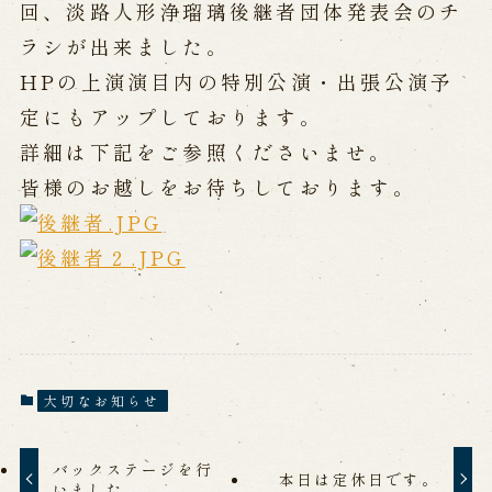
公演カレンダー
開催中の公演
回、淡路人形浄瑠璃後継者団体発表会のチ
近日開催の公演
ラシが出来ました。
HPの上演演目内の特別公演・出張公演予
定にもアップしております。
出張公演
詳細は下記をご参照くださいませ。
出張公演
学校公演
皆様のお越しをお待ちしております。
海外旅行客向け特別公演「くにうみ」
歴史
淡路島と国生み神話
淡路人形浄瑠璃の歴史
淡路人形独自の演目
淡路人形の広がり
大切なお知らせ
南あわじ市の伝統芸能
ご利用案内
バックステージを行
本日は定休日です。
いました。