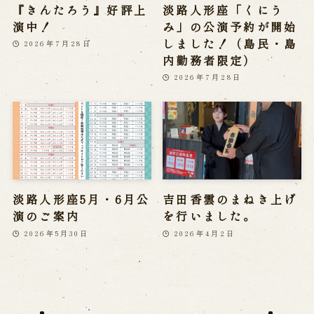
『きんたろう』好評上
淡路人形座「くにう
演中！
み」の公演予約が開始
しました！（島民・島
2026年7月28日
内勤務者限定）
2026年7月28日
淡路人形座5月・6月公
吉田香雲のまねき上げ
演のご案内
を行いました。
2026年5月30日
2026年4月2日