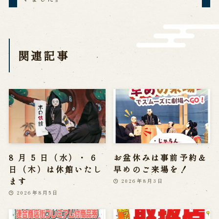
営業日時・料金
アクセス
館内のご案内
関連記事
お問い合わせ
よくあるご質問
メールでお問い合わせ
お電話でお問い合わせ
予約
WEB予約
メールフォームから予約
8 月 5 日（水）・ 6
お盆休みは事前予約＆
お電話で予約
日（木）は休館いたし
早めのご来場を！
ます
2026年8月3日
2026年8月5日
求人情報