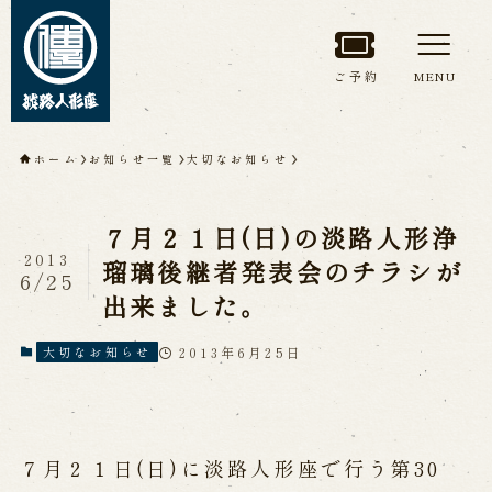
ご予約
MENU
トップページ
ホーム
お知らせ一覧
大切なお知らせ
淡路人形座について
７月２１日(日)の淡路人形浄
淡路人形座とは
座員紹介
2013
瑠璃後継者発表会のチラシが
6/25
人間国宝 故鶴澤友路師匠
出来ました。
淡路人形座の成り立ち
淡路人形座で研修した人々
淡路人形浄瑠璃を受け継いで
2013年6月25日
大切なお知らせ
公演情報
７月２１日(日)に淡路人形座で行う第30