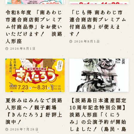
令和8年度 「南あわじ
「じも得 南あわじ市
市連合商店街プレミア
連合商店街プレミアム
ム付商品券」をお使い
付商品券」が使えま
いただけます！ 淡路
す！
人形座
2026年8月1日
2026年8月1日
夏休みはみんなで淡路
【淡路島日本遺産認定
人形座へ！親子劇場
10周年記念特別公開】
『きんたろう』好評上
淡路人形座「くにう
演中！
み」の公演予約が開始
しました！（島民・島
2026年7月28日