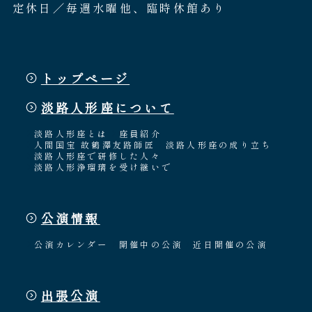
定休日／毎週水曜他、臨時休館あり
トップページ
淡路人形座について
淡路人形座とは
座員紹介
人間国宝 故鶴澤友路師匠
淡路人形座の成り立ち
淡路人形座で研修した人々
淡路人形浄瑠璃を受け継いで
公演情報
公演カレンダー
開催中の公演
近日開催の公演
出張公演