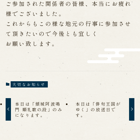
ご参加された関係者の皆様、本当にお疲れ
営業日時・料金
アクセス
館内のご案内
様でございました。
これからもこの様な地元の行事に参加させ
て頂きたいので今後とも宜しく
お問い合わせ
お願い致します。
よくあるご質問
メールでお問い合わせ
お電話でお問い合わせ
予約
大切なお知らせ
WEB予約
メールフォームから予約
お電話で予約
本日は「傾城阿波鳴
本日は「俳句王国が
門 順礼歌の段」のみ
ゆく」の放送日で
になります。
す。
求人情報