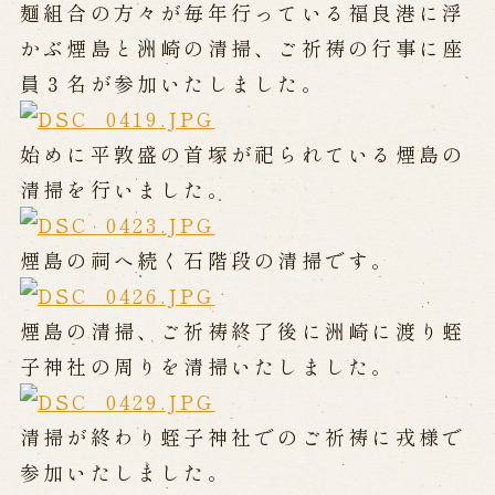
公演カレンダー
開催中の公演
麺組合の方々が毎年行っている福良港に浮
近日開催の公演
かぶ煙島と洲崎の清掃、ご祈祷の行事に座
員３名が参加いたしました。
出張公演
始めに平敦盛の首塚が祀られている煙島の
出張公演
学校公演
清掃を行いました。
海外旅行客向け特別公演「くにうみ」
煙島の祠へ続く石階段の清掃です。
歴史
煙島の清掃、ご祈祷終了後に洲崎に渡り蛭
淡路島と国生み神話
子神社の周りを清掃いたしました。
淡路人形浄瑠璃の歴史
淡路人形独自の演目
淡路人形の広がり
南あわじ市の伝統芸能
清掃が終わり蛭子神社でのご祈祷に戎様で
ご利用案内
参加いたしました。