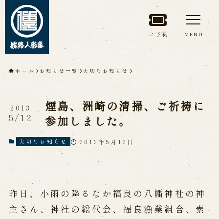
ご予約
MENU
トップページ
ホーム
お知らせ一覧
大切なお知らせ
淡路人形座について
煙島、洲崎の清掃、ご祈祷に
2013
淡路人形座とは
座員紹介
5/12
参加しました。
人間国宝 故鶴澤友路師匠
淡路人形座の成り立ち
2013年5月12日
大切なお知らせ
淡路人形座で研修した人々
淡路人形浄瑠璃を受け継いで
昨日、小雨の降るなか福良の八幡神社の神
公演情報
主さん、神社の総代会、福良漁業組合、素