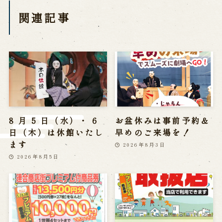
※株式会社うずのくに南あわじの求人情報ページへ移動します
関連記事
関連施設
通販サイトうずのくに
道の駅うずしお
うずの丘大鳴門橋記念館
8 月 5 日（水）・ 6
お盆休みは事前予約＆
日（木）は休館いたし
早めのご来場を！
ます
2026年8月3日
2026年8月5日