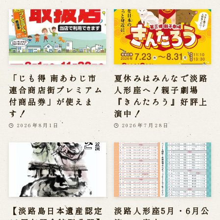
「じも得 南あわじ市
夏休みはみんなで淡路
連合商店街プレミアム
人形座へ！親子劇場
付商品券」が使えま
『きんたろう』好評上
す！
演中！
2026年8月1日
2026年7月28日
【淡路島日本遺産認定
淡路人形座5月・6月公