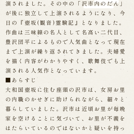
演されました。その中の「沢市内のだん」
※株式会社うずのくに南あわじの求人情報ページへ移動します
が後に独立して上演されるようになり、今
日の『壺坂(観音)霊験記』となりました。
関連施設
作曲は三味線の名人として名高い二代目、
豊沢団平によるもので人気曲となって現在
通販サイトうずのくに
道の駅うずしお
まで上演が繰り返されてきました。夫婦愛
うずの丘大鳴門橋記念館
を描く内容がわかりやすく、歌舞伎でも上
演される人気作となっています。
■あらすじ
大和国壺坂に住む座頭の沢市は、女房お里
の内職のかせぎに助けられながら、細々と
暮らしていました。沢市は近頃お里が毎晩
家を空けることに気づいて、お里が不義を
はたらいているのではないかと疑いを持っ