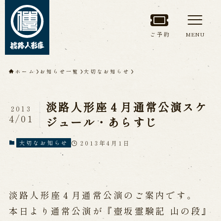
ご予約
MENU
トップページ
ホーム
お知らせ一覧
大切なお知らせ
淡路人形座について
淡路人形座４月通常公演スケ
2013
淡路人形座とは
座員紹介
4/01
ジュール・あらすじ
人間国宝 故鶴澤友路師匠
淡路人形座の成り立ち
2013年4月1日
大切なお知らせ
淡路人形座で研修した人々
淡路人形浄瑠璃を受け継いで
淡路人形座４月通常公演のご案内です。
公演情報
本日より通常公演が『壺坂霊験記 山の段』