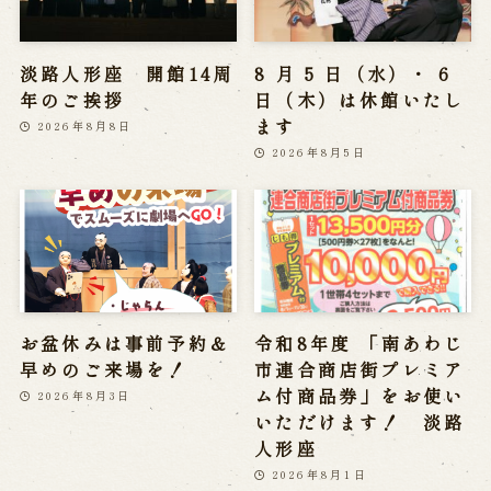
淡路人形座 開館14周
8 月 5 日（水）・ 6
年のご挨拶
日（木）は休館いたし
ます
2026年8月8日
2026年8月5日
お盆休みは事前予約＆
令和8年度 「南あわじ
早めのご来場を！
市連合商店街プレミア
ム付商品券」をお使い
2026年8月3日
いただけます！ 淡路
人形座
2026年8月1日