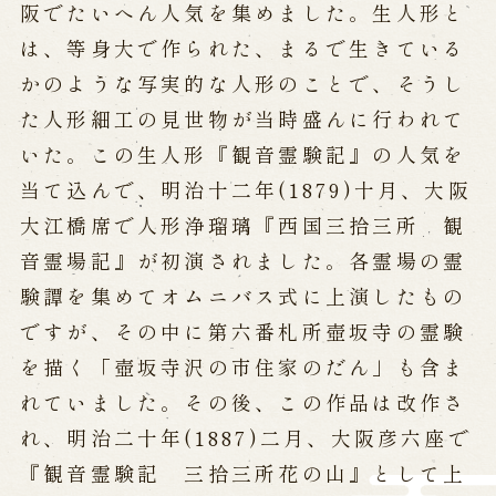
阪でたいへん人気を集めました。生人形と
営業日時・料金
アクセス
館内のご案内
は、等身大で作られた、まるで生きている
かのような写実的な人形のことで、そうし
た人形細工の見世物が当時盛んに行われて
お問い合わせ
いた。この生人形『観音霊験記』の人気を
よくあるご質問
メールでお問い合わせ
当て込んで、明治十二年(1879)十月、大阪
お電話でお問い合わせ
大江橋席で人形浄瑠璃『西国三拾三所 観
音霊場記』が初演されました。各霊場の霊
予約
験譚を集めてオムニバス式に上演したもの
ですが、その中に第六番札所壺坂寺の霊験
WEB予約
メールフォームから予約
を描く「壺坂寺沢の市住家のだん」も含ま
お電話で予約
れていました。その後、この作品は改作さ
れ、明治二十年(1887)二月、大阪彦六座で
求人情報
『観音霊験記 三拾三所花の山』として上