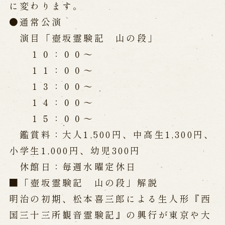
公演カレンダー
開催中の公演
に変わります。
近日開催の公演
●通常公演
演目「壺坂霊験記 山の段」
１０：００～
出張公演
１１：００～
出張公演
学校公演
１３：００～
海外旅行客向け特別公演「くにうみ」
１４：００～
１５：００～
歴史
鑑賞料：大人1,500円、中高生1,300円、
小学生1,000円、幼児300円
淡路島と国生み神話
休館日：毎週水曜定休日
淡路人形浄瑠璃の歴史
淡路人形独自の演目
淡路人形の広がり
■「壺坂霊験記 山の段」解説
南あわじ市の伝統芸能
明治の初期、松本喜三郎による生人形『西
ご利用案内
国三十三所観音霊験記』の興行が東京や大