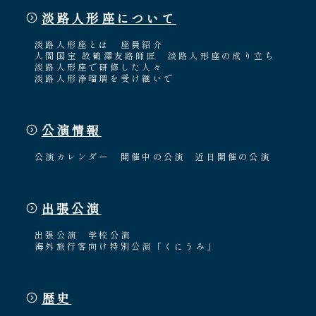
淡路人形座について
淡路人形座とは
座員紹介
人間国宝 故鶴澤友路師匠
淡路人形座の成り立ち
淡路人形座で研修した人々
淡路人形浄瑠璃を受け継いで
公演情報
公演カレンダー
開催中の公演
近日開催の公演
出張公演
出張公演
学校公演
海外旅行客向け特別公演「くにうみ」
歴史