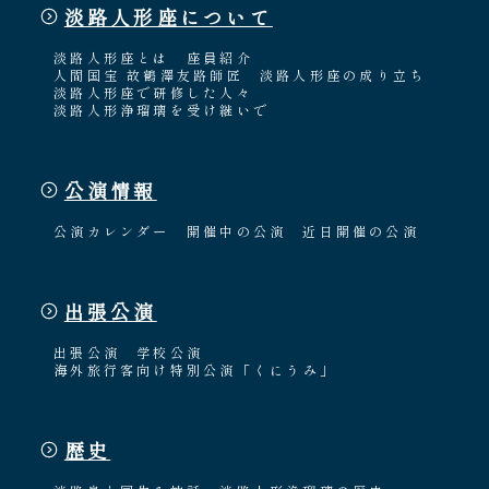
淡路人形座について
淡路人形座とは
座員紹介
人間国宝 故鶴澤友路師匠
淡路人形座の成り立ち
淡路人形座で研修した人々
淡路人形浄瑠璃を受け継いで
公演情報
公演カレンダー
開催中の公演
近日開催の公演
出張公演
出張公演
学校公演
海外旅行客向け特別公演「くにうみ」
歴史