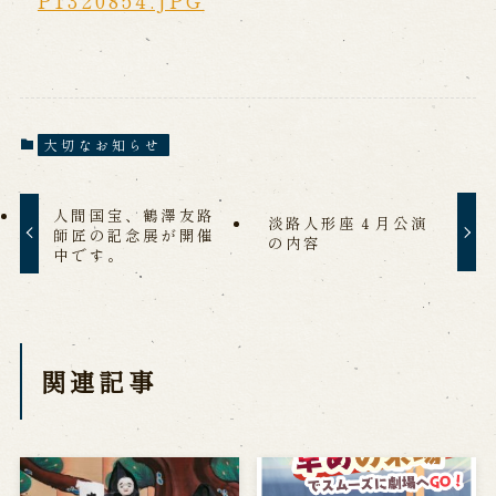
公演カレンダー
開催中の公演
近日開催の公演
出張公演
大切なお知らせ
出張公演
学校公演
海外旅行客向け特別公演「くにうみ」
人間国宝、鶴澤友路
淡路人形座４月公演
師匠の記念展が開催
の内容
中です。
歴史
淡路島と国生み神話
淡路人形浄瑠璃の歴史
関連記事
淡路人形独自の演目
淡路人形の広がり
南あわじ市の伝統芸能
ご利用案内