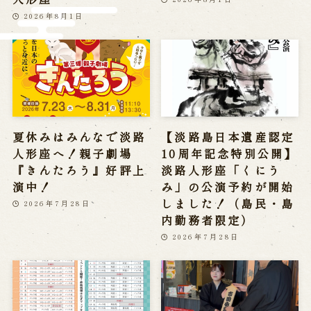
※株式会社うずのくに南あわじの求人情報ページへ移動します
2026年8月1日
関連施設
通販サイトうずのくに
道の駅うずしお
うずの丘大鳴門橋記念館
夏休みはみんなで淡路
【淡路島日本遺産認定
人形座へ！親子劇場
10周年記念特別公開】
『きんたろう』好評上
淡路人形座「くにう
演中！
み」の公演予約が開始
しました！（島民・島
2026年7月28日
内勤務者限定）
2026年7月28日