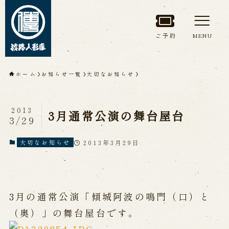
ご予約
MENU
トップページ
ホーム
お知らせ一覧
大切なお知らせ
淡路人形座について
2013
3月通常公演の舞台屋台
3/29
淡路人形座とは
座員紹介
人間国宝 故鶴澤友路師匠
淡路人形座の成り立ち
2013年3月29日
大切なお知らせ
淡路人形座で研修した人々
淡路人形浄瑠璃を受け継いで
3月の通常公演「傾城阿波の鳴門（口）と
公演情報
（奥）」の舞台屋台です。