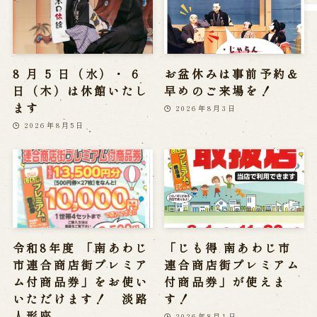
営業日時・料金
アクセス
館内のご案内
8 月 5 日（水）・ 6
お盆休みは事前予約＆
お問い合わせ
日（木）は休館いたし
早めのご来場を！
ます
2026年8月3日
よくあるご質問
メールでお問い合わせ
お電話でお問い合わせ
2026年8月5日
予約
WEB予約
メールフォームから予約
お電話で予約
令和8年度 「南あわじ
「じも得 南あわじ市
市連合商店街プレミア
連合商店街プレミアム
ム付商品券」をお使い
付商品券」が使えま
求人情報
いただけます！ 淡路
す！
人形座
2026年8月1日