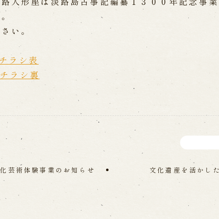
淡路人形座は淡路島古事記編纂１３００年記念事業
WEB予約
メールフ
す。
下さい。
け特別公演「くにうみ」
求人情報
チラシ表
※株式会社うずのくに南あわじ
演チラシ裏
璃の歴史
関連施設
がり
通販サイトうずのくに
道の駅うずしお
うずの丘大鳴門橋記念
文化芸術体験事業のお知らせ
文化遺産を活かし