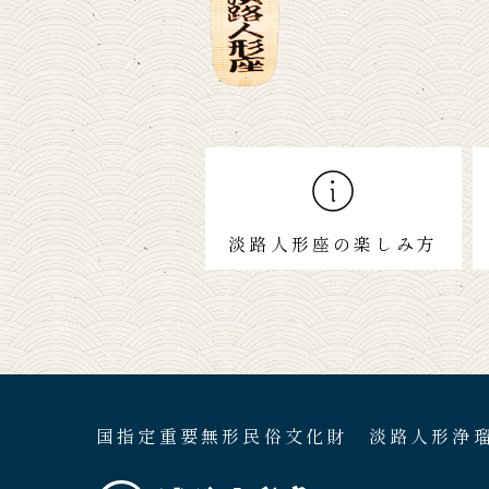
淡路人形座の楽しみ方
国指定重要無形民俗文化財 淡路人形浄