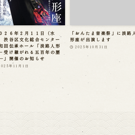
０２６年２月１１日（水
「おんたま音楽祭」に淡路
）渋谷区文化総合センター
形座が出演します
和田伝承ホール「淡路人形
2025年10月31日
－受け継がれる五百年の歴
―」開催のお知らせ
2025年11月1日