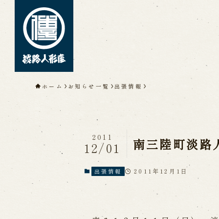
トップページ
ホーム
お知らせ一覧
出張情報
淡路人形座について
淡路人形座とは
座員紹介
人間国
淡路人形座の成り立ち
淡路人形座
淡路人形浄瑠璃を受け継いで
2011
南三陸町淡路
12/01
2011年12月1日
出張情報
公演情報
公演カレンダー
開催中の公演
近