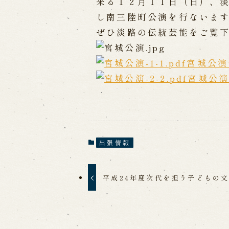
来る１２月１１日（日）、
し南三陸町公演を行ないま
出張公演
ぜひ淡路の伝統芸能をご覧
出張公演
学校公演
海外旅行客向
宮城公演
宮城公
歴史
淡路島と国生み神話
淡路人形浄瑠
淡路人形独自の演目
淡路人形の広
南あわじ市の伝統芸能
出張情報
平成24年度次代を担う子どもの