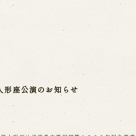
ご利用案内
営業日時・料金
アク
宝 故鶴澤友路師匠
で研修した人々
お問い合わせ
人形座公演のお知らせ
よくあるご質問
メー
お電話でお問い合わせ
日開催の公演
予約