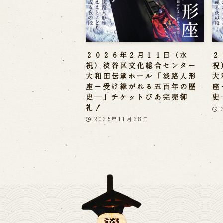
２０２６年２月１１日（水
２
祝）渋谷区文化総合センター
祝
大和田伝承ホール「淡路人形
大
座－受け継がれる五百年の歴
座
史―」チケットぴあ完売御
史
礼！
2025年11月28日