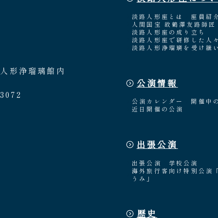
淡路人形座とは
座員紹
人間国宝 故鶴澤友路師匠
淡路人形座の成り立ち
淡路人形座で研修した人
淡路人形浄瑠璃を受け継
路人形浄瑠璃館内
公演情報
3072
公演カレンダー
開催中
近日開催の公演
出張公演
出張公演
学校公演
海外旅行客向け特別公演
うみ」
歴史