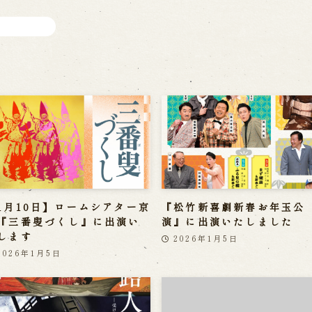
1月10日】ロームシアター京
『松竹新喜劇新春お年玉公
『三番叟づくし』に出演い
演』に出演いたしました
します
2026年1月5日
2026年1月5日