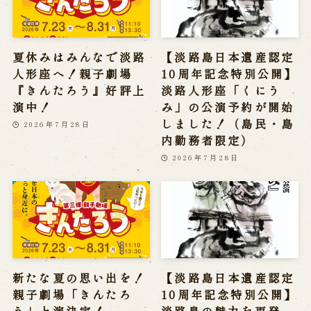
夏休みはみんなで淡路
【淡路島日本遺産認定
人形座へ！親子劇場
10周年記念特別公開】
『きんたろう』好評上
淡路人形座「くにう
演中！
み」の公演予約が開始
しました！（島民・島
2026年7月28日
内勤務者限定）
2026年7月28日
新たな夏の思い出を！
【淡路島日本遺産認定
親子劇場「きんたろ
10周年記念特別公開】