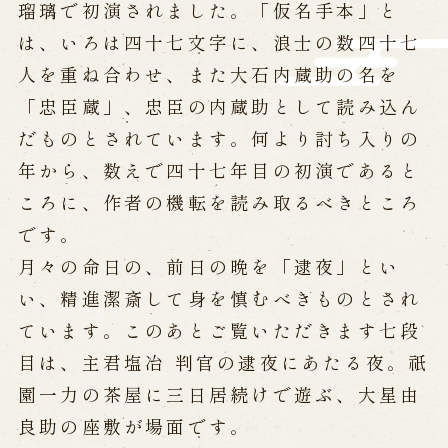
瑠璃で初演されました。「仮名手本」と
※株式会社うずのくに南あわじの求人情報ページへ移動します
は、いろは四十七文字に、浪士の数四十七
人を重ね合わせ、また大石内蔵助の名を
関連施設
「忠臣蔵」、忠臣の内蔵助として読み込ん
だものとされています。何より討ち入りの
通販サイトうずのくに
道の駅うずしお
年から、数えで四十七年目の初演であると
うずの丘大鳴門橋記念館
ころに、作者の機転を読み取るべきところ
です。
月々の命日の、前日の晩を「逮夜」とい
い、精進潔斎して身を慎むべきものとされ
ています。このあとご覧いただきます七段
目は、主君塩冶 判官の逮夜にあたる夜。祇
園一力の茶屋に三日居続けで遊ぶ、大星由
良助の座敷が場面です。