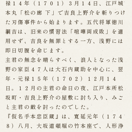
禄１４年（１７０１）３月１４日、江戸城
営業日時・料金
アクセス
館内のご案内
本丸「松の廊 下」で吉良上野介を斬りつけ
た刃傷事件から始まります。五代将軍徳川
綱吉は、旧来の慣習法「喧嘩両成敗」を適
お問い合わせ
用せず、吉良を無罪とする一方、浅野には
よくあるご質問
メールでお問い合わせ
即日切腹を命じます。
お電話でお問い合わせ
主君の無念を晴らすべく、浪人となった浅
野の家臣４７人は大石内蔵助を中心に、翌
予約
年・元禄１５年（１７０２）１２月１４
日。１２月の主君の命日の夜、江戸本所松
WEB予約
メールフォームから予約
坂町・吉良上野介の屋敷に討ち入り、みご
お電話で予約
と主君の敵を討ったのでした。
『仮名手本忠臣蔵』は、寛延元年（１７４
求人情報
８）八月、大坂道頓堀の竹本座で、人形浄