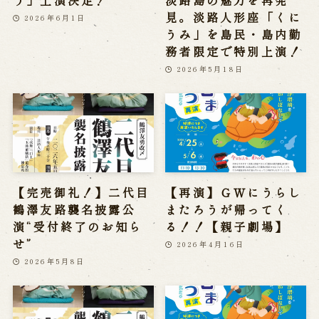
う」上演決定！
淡路島の魅力を再発
見。淡路人形座「くに
2026年6月1日
うみ」を島民・島内勤
務者限定で特別上演！
2026年5月18日
【完売御礼！】二代目
【再演】ＧＷにうらし
鶴澤友路襲名披露公
またろうが帰ってく
演“受付終了のお知ら
る！！【親子劇場】
せ”
2026年4月16日
2026年5月8日