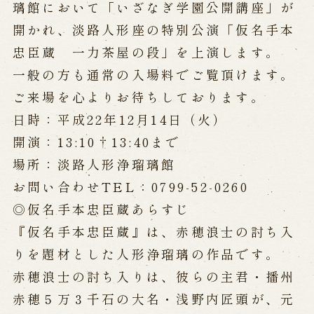
公演カレンダー
開催中の公演
璃館において「いざなぎ学園公開講座」が
近日開催の公演
開かれ、淡路人形座の特別公演「仮名手本
忠臣蔵 一力茶屋の段」を上演します。
一般の方も通常の入場料でご覧頂けます。
出張公演
ご来場を心よりお待ちしております。
出張公演
学校公演
日時：平成22年12月14日（火）
海外旅行客向け特別公演「くにうみ」
開演：13:10†13:40まで
場所：淡路人形浄瑠璃館
歴史
お問い合わせTEL：0799-52-0260
◎仮名手本忠臣蔵あらすじ
淡路島と国生み神話
『仮名手本忠臣蔵』は、赤穂浪士の討ち入
淡路人形浄瑠璃の歴史
淡路人形独自の演目
淡路人形の広がり
りを題材とした人形浄瑠璃の作品です。
南あわじ市の伝統芸能
赤穂浪士の討ち入りは、彼らの主君・播州
ご利用案内
赤穂５万３千石の大名・浅野内匠頭が、元