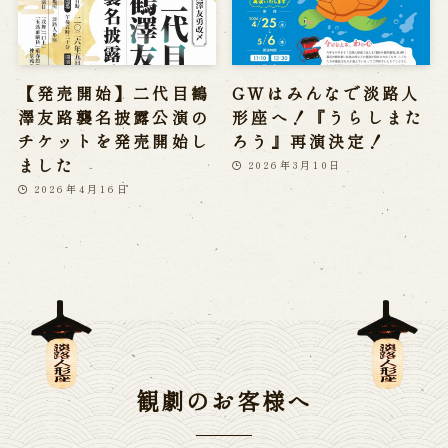
【発売開始】二代目鶴
GWはみんなで淡路人
澤友路襲名披露公演の
形座へ！『うらしまた
チケットを発売開始し
ろう』再演決定！
ました
2026年3月10日
2026年4月16日
観劇のお客様へ