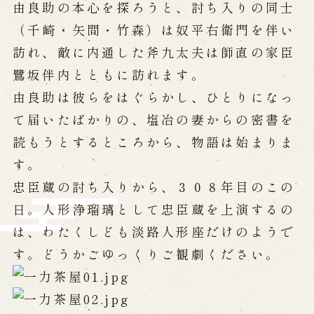
由良助の本心を探ろうと、討ち入りの同士
（千崎・矢間・竹森）は奴平右衛門を伴い
訪れ、敵に内通した斧九太夫は師直の家臣
鷺坂伴内とともに訪れます。
由良助は彼らをはぐらかし、ひとりになっ
て届いたばかりの、塩冶の妻からの密書を
読もうとするところから、物語は始まりま
す。
忠臣蔵の討ち入りから、３０８年目のこの
日。人形浄瑠璃として忠臣蔵を上演するの
は、わたくしども淡路人形座だけのようで
す。どうかごゆっくりご観劇ください。