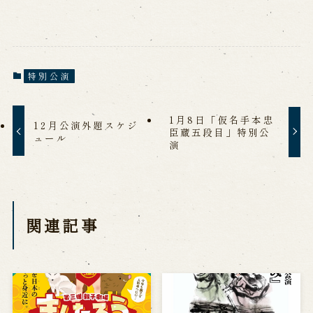
特別公演
1月8日「仮名手本忠
12月公演外題スケジ
臣蔵五段目」特別公
ュール
演
関連記事