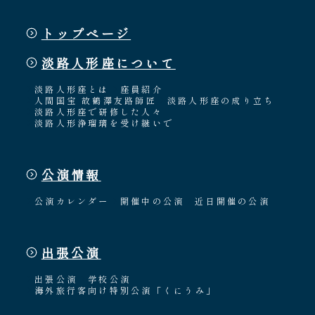
トップページ
淡路人形座について
淡路人形座とは
座員紹介
人間国宝 故鶴澤友路師匠
淡路人形座の成り立ち
淡路人形座で研修した人々
淡路人形浄瑠璃を受け継いで
公演情報
公演カレンダー
開催中の公演
近日開催の公演
出張公演
出張公演
学校公演
海外旅行客向け特別公演「くにうみ」