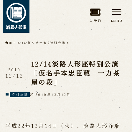
ご予約
MENU
トップページ
ホーム
お知らせ一覧
特別公演
淡路人形座について
12/14淡路人形座特別公演
淡路人形座とは
座員紹介
2010
「仮名手本忠臣蔵 一力茶
12/12
人間国宝 故鶴澤友路師匠
屋の段」
淡路人形座の成り立ち
淡路人形座で研修した人々
淡路人形浄瑠璃を受け継いで
2010年12月12日
特別公演
公演情報
平成22年12月14日（火）、淡路人形浄瑠