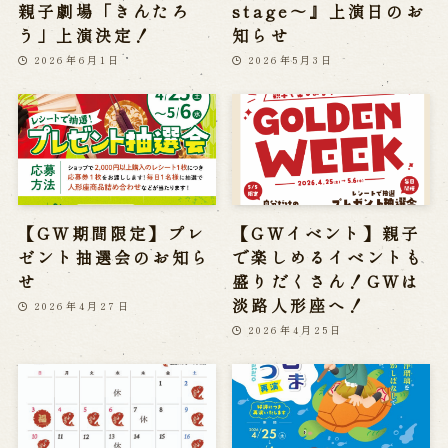
親子劇場「きんたろ
stage～』上演日のお
う」上演決定！
知らせ
2026年6月1日
2026年5月3日
【GW期間限定】プレ
【GWイベント】親子
ゼント抽選会のお知ら
で楽しめるイベントも
せ
盛りだくさん！GWは
淡路人形座へ！
2026年4月27日
2026年4月25日