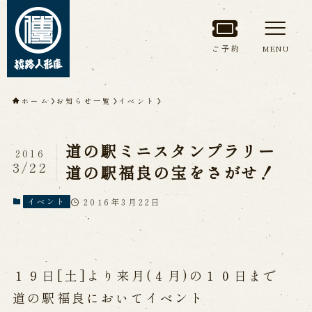
ご予約
MENU
トップページ
ホーム
お知らせ一覧
イベント
淡路人形座について
道の駅ミニスタンプラリー
2016
淡路人形座とは
座員紹介
3/22
道の駅福良の宝をさがせ！
人間国宝 故鶴澤友路師匠
淡路人形座の成り立ち
2016年3月22日
イベント
淡路人形座で研修した人々
淡路人形浄瑠璃を受け継いで
１９日[土]より来月(４月)の１０日まで
公演情報
道の駅福良においてイベント