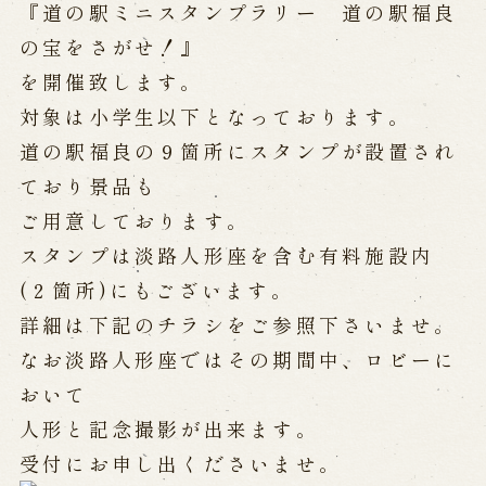
公演カレンダー
開催中の公演
『道の駅ミニスタンプラリー 道の駅福良
近日開催の公演
の宝をさがせ！』
を開催致します。
対象は小学生以下となっております。
出張公演
道の駅福良の９箇所にスタンプが設置され
出張公演
学校公演
ており景品も
海外旅行客向け特別公演「くにうみ」
ご用意しております。
スタンプは淡路人形座を含む有料施設内
歴史
(２箇所)にもございます。
詳細は下記のチラシをご参照下さいませ。
淡路島と国生み神話
なお淡路人形座ではその期間中、ロビーに
淡路人形浄瑠璃の歴史
淡路人形独自の演目
淡路人形の広がり
おいて
南あわじ市の伝統芸能
人形と記念撮影が出来ます。
ご利用案内
受付にお申し出くださいませ。