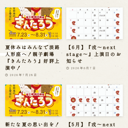
※株式会社うずのくに南あわじの求人情報ページへ移動します
関連施設
通販サイトうずのくに
道の駅うずしお
夏休みはみんなで淡路
【6月】『戎～next
うずの丘大鳴門橋記念館
人形座へ！親子劇場
stage～』上演日のお
『きんたろう』好評上
知らせ
演中！
2026年6月7日
2026年7月28日
新たな夏の思い出を！
【5月】『戎～next