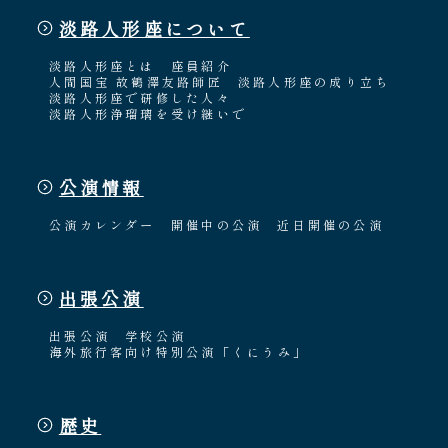
淡路人形座について
淡路人形座とは
座員紹介
人間国宝 故鶴澤友路師匠
淡路人形座の成り立ち
淡路人形座で研修した人々
淡路人形浄瑠璃を受け継いで
公演情報
公演カレンダー
開催中の公演
近日開催の公演
出張公演
出張公演
学校公演
海外旅行客向け特別公演「くにうみ」
歴史