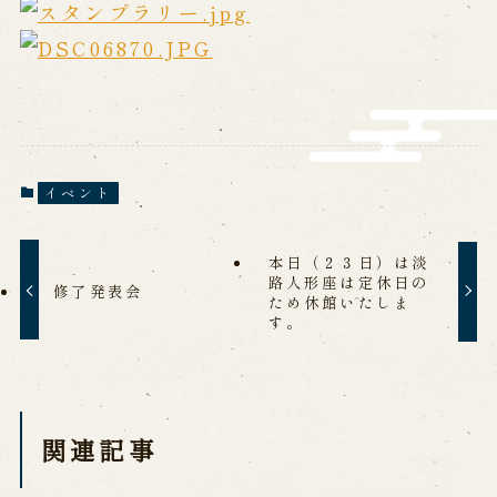
営業日時・料金
アクセス
館内のご案内
お問い合わせ
よくあるご質問
メールでお問い合わせ
イベント
お電話でお問い合わせ
本日（２３日）は淡
路人形座は定休日の
予約
修了発表会
ため休館いたしま
す。
WEB予約
メールフォームから予約
お電話で予約
関連記事
求人情報