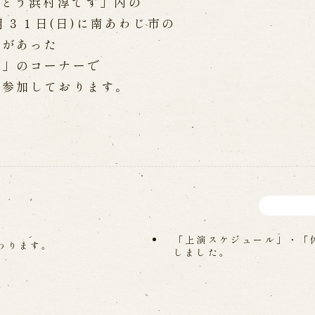
がとう浜村淳です」内の
WEB予約
メールフ
に先月３１日(日)に南あわじ市の
録があった
う」のコーナーで
け特別公演「くにうみ」
求人情報
が参加しております。
※株式会社うずのくに南あわじ
。
璃の歴史
関連施設
がり
通販サイトうずのくに
道の駅うずしお
うずの丘大鳴門橋記念
「上演スケジュール」・「
わります。
しました。