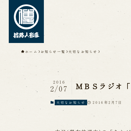
トップページ
ホーム
お知らせ一覧
大切なお知らせ
淡路人形座について
淡路人形座とは
座員紹介
人間国
淡路人形座の成り立ち
淡路人形座
淡路人形浄瑠璃を受け継いで
2016
ＭＢＳラジオ
2/07
2016年2月7日
大切なお知らせ
公演情報
公演カレンダー
開催中の公演
近