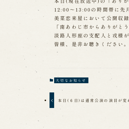
本日(現在放送中)の「あり
12:00～13:00の時間帯
出張公演
美菜恋来屋において公開収
「南あわじ市からありがと
出張公演
学校公演
海外旅行客向
淡路人形座の支配人と戎様
皆様、是非お聴きください
歴史
淡路島と国生み神話
淡路人形浄瑠
淡路人形独自の演目
淡路人形の広
南あわじ市の伝統芸能
大切なお知らせ
本日(６日)は通常公演の演目が変