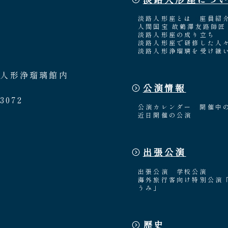
淡路人形座とは
座員紹
人間国宝 故鶴澤友路師匠
淡路人形座の成り立ち
淡路人形座で研修した人
淡路人形浄瑠璃を受け継
路人形浄瑠璃館内
公演情報
3072
公演カレンダー
開催中
近日開催の公演
出張公演
出張公演
学校公演
海外旅行客向け特別公演
うみ」
歴史