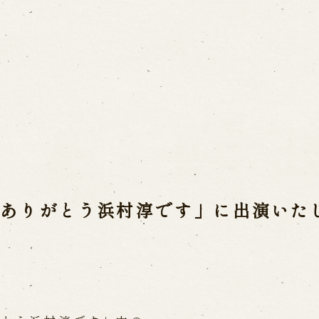
ご利用案内
営業日時・料金
アク
宝 故鶴澤友路師匠
で研修した人々
お問い合わせ
「ありがとう浜村淳です」に出演いた
よくあるご質問
メー
お電話でお問い合わせ
日開催の公演
予約