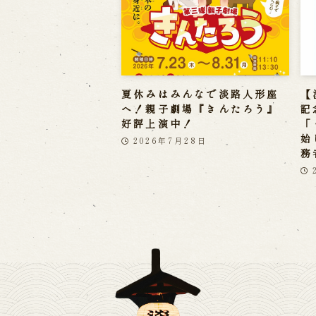
夏休みはみんなで淡路人形座
【
へ！親子劇場『きんたろう』
記
好評上演中！
「
始
2026年7月28日
務