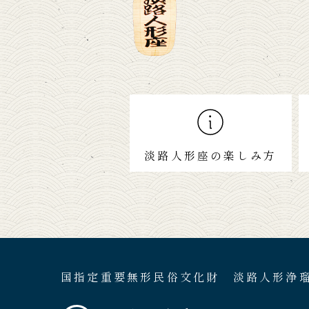
淡路人形座の楽しみ方
国指定重要無形民俗文化財 淡路人形浄