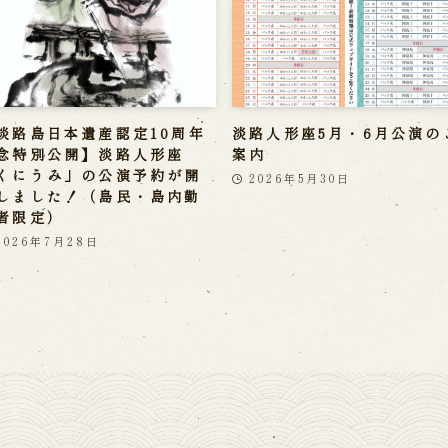
淡路島日本遺産認定10周年
淡路人形座5月・6月公演の
念特別公開】淡路人形座
案内
くにうみ」の公演予約が開
2026年5月30日
しました！（島民・島内勤
者限定）
2026年7月28日