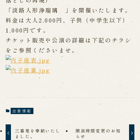
落としの再現）
公演カレンダー
開催中の公演
近日開催の公演
「淡路人形浄瑠璃 」を開催いたします。
料金は大人2,000円、子供（中学生以下）
1,000円です。
出張公演
チケット販売や公演の詳細は下記のチラシ
出張公演
学校公演
をご参照くださいませ。
海外旅行客向け特別公演「くにうみ」
歴史
淡路島と国生み神話
淡路人形浄瑠璃の歴史
淡路人形独自の演目
淡路人形の広がり
出張情報
南あわじ市の伝統芸能
三番叟を奉納いたし
開演時間変更のお知
ご利用案内
ました。
らせ