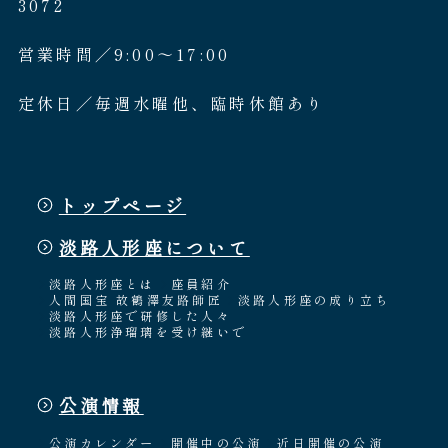
3072
営業時間／9:00〜17:00
定休日／毎週水曜他、臨時休館あり
トップページ
淡路人形座について
淡路人形座とは
座員紹介
人間国宝 故鶴澤友路師匠
淡路人形座の成り立ち
淡路人形座で研修した人々
淡路人形浄瑠璃を受け継いで
公演情報
公演カレンダー
開催中の公演
近日開催の公演