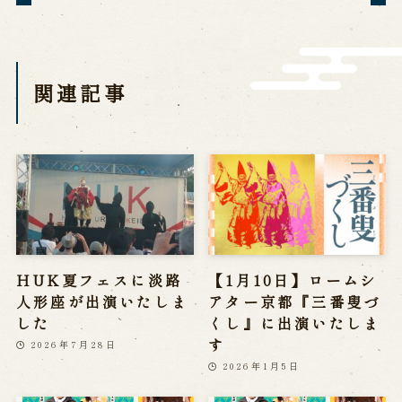
営業日時・料金
アクセス
館内のご案内
関連記事
お問い合わせ
よくあるご質問
メールでお問い合わせ
お電話でお問い合わせ
予約
HUK夏フェスに淡路
【1月10日】ロームシ
WEB予約
メールフォームから予約
お電話で予約
人形座が出演いたしま
アター京都『三番叟づ
した
くし』に出演いたしま
す
2026年7月28日
2026年1月5日
求人情報