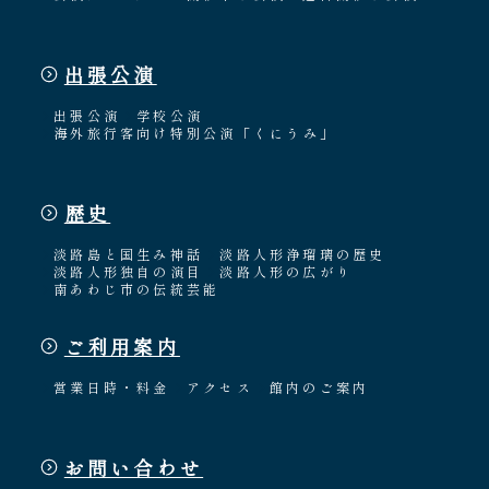
出張公演
出張公演
学校公演
海外旅行客向け特別公演「くにうみ」
歴史
淡路島と国生み神話
淡路人形浄瑠璃の歴史
淡路人形独自の演目
淡路人形の広がり
南あわじ市の伝統芸能
ご利用案内
営業日時・料金
アクセス
館内のご案内
お問い合わせ