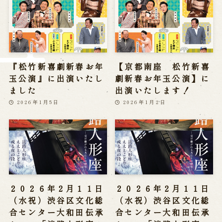
※株式会社うずのくに南あわじの求人情報ページへ移動します
関連施設
『松竹新喜劇新春お年
【京都南座 松竹新喜
通販サイトうずのくに
玉公演』に出演いたし
劇新春お年玉公演】に
道の駅うずしお
うずの丘大鳴門橋記念館
ました
出演いたします！
2026年1月5日
2026年1月2日
２０２６年２月１１日
２０２６年２月１１日
（水祝）渋谷区文化総
（水祝）渋谷区文化総
合センター大和田伝承
合センター大和田伝承