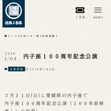
ご予約
MENU
トップページ
ホーム
お知らせ一覧
出張情報
淡路人形座について
2016
内子座１００周年記念公演
1/04
淡路人形座とは
座員紹介
人間国宝 故鶴澤友路師匠
淡路人形座の成り立ち
2016年1月4日
出張情報
淡路人形座で研修した人々
淡路人形浄瑠璃を受け継いで
２月２１日(日)に愛媛県の内子座で
公演情報
内子座１００周年記念公演（１００年前杮