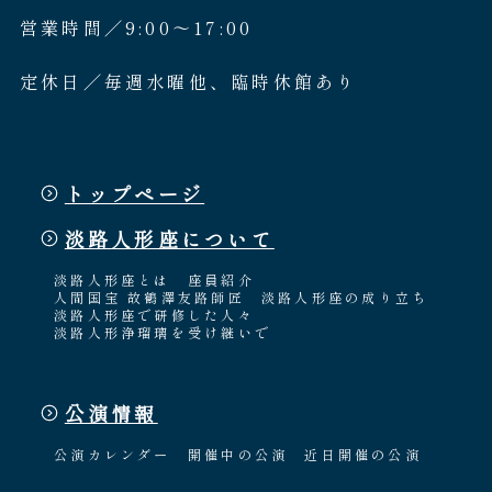
営業時間／9:00〜17:00
定休日／毎週水曜他、臨時休館あり
トップページ
淡路人形座について
淡路人形座とは
座員紹介
人間国宝 故鶴澤友路師匠
淡路人形座の成り立ち
淡路人形座で研修した人々
淡路人形浄瑠璃を受け継いで
公演情報
公演カレンダー
開催中の公演
近日開催の公演