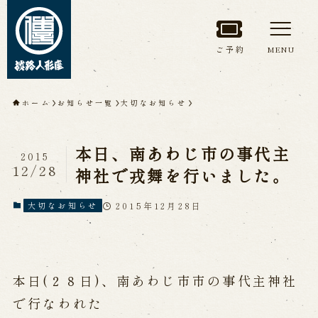
ご予約
MENU
トップページ
ホーム
お知らせ一覧
大切なお知らせ
淡路人形座について
本日、南あわじ市の事代主
2015
淡路人形座とは
座員紹介
12/28
神社で戎舞を行いました。
人間国宝 故鶴澤友路師匠
淡路人形座の成り立ち
2015年12月28日
大切なお知らせ
淡路人形座で研修した人々
淡路人形浄瑠璃を受け継いで
本日(２８日)、南あわじ市市の事代主神社
公演情報
で行なわれた