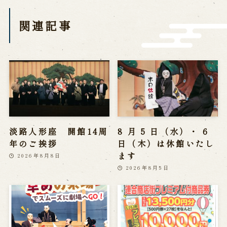
営業日時・料金
アクセス
館内のご案内
関連記事
お問い合わせ
よくあるご質問
メールでお問い合わせ
お電話でお問い合わせ
淡路人形座 開館14周
8 月 5 日（水）・ 6
予約
年のご挨拶
日（木）は休館いたし
ます
2026年8月8日
WEB予約
メールフォームから予約
お電話で予約
2026年8月5日
求人情報