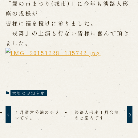
公演カレンダー
開催中の公演
「歳の市まつり(戎市)」に今年も淡路人形
近日開催の公演
座の戎様が
皆様に福を授けに参りました。
「戎舞」の上演も行ない皆様に喜んで頂き
出張公演
ました。
出張公演
学校公演
海外旅行客向け特別公演「くにうみ」
歴史
大切なお知らせ
淡路島と国生み神話
淡路人形浄瑠璃の歴史
淡路人形独自の演目
淡路人形の広がり
１月通常公演のチラ
淡路人形座１月公演
南あわじ市の伝統芸能
シです。
のご案内です
ご利用案内