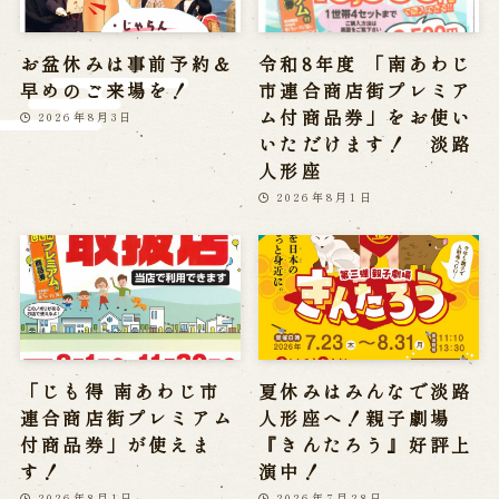
※株式会社うずのくに南あわじの求人情報ページへ移動します
お盆休みは事前予約＆
令和8年度 「南あわじ
早めのご来場を！
市連合商店街プレミア
関連施設
ム付商品券」をお使い
2026年8月3日
いただけます！ 淡路
通販サイトうずのくに
人形座
道の駅うずしお
2026年8月1日
うずの丘大鳴門橋記念館
「じも得 南あわじ市
夏休みはみんなで淡路
連合商店街プレミアム
人形座へ！親子劇場
付商品券」が使えま
『きんたろう』好評上
す！
演中！
2026年8月1日
2026年7月28日