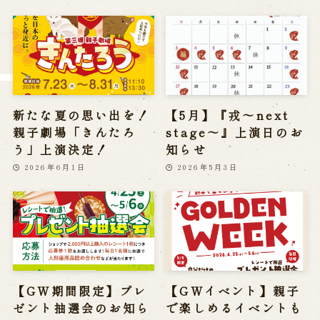
※株式会社うずのくに南あわじの求人情報ページへ移動します
関連施設
通販サイトうずのくに
新たな夏の思い出を！
【5月】『戎～next
道の駅うずしお
うずの丘大鳴門橋記念館
親子劇場「きんたろ
stage～』上演日のお
う」上演決定！
知らせ
2026年6月1日
2026年5月3日
【GW期間限定】プレ
【GWイベント】親子
ゼント抽選会のお知ら
で楽しめるイベントも