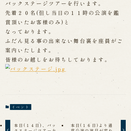
公演カレンダー
開催中の公演
バックステージツアーを行います。
近日開催の公演
先着２０名(但し当日の１１時の公演を鑑
賞頂いたお客様のみ)と
なっております。
出張公演
ふだん見る事の出来ない舞台裏を座員がご
出張公演
学校公演
案内いたします。
海外旅行客向け特別公演「くにうみ」
皆様のお越しをお待ちしております。
歴史
淡路島と国生み神話
淡路人形浄瑠璃の歴史
淡路人形独自の演目
淡路人形の広がり
イベント
南あわじ市の伝統芸能
ご利用案内
本日(１４日)、バッ
本日(１６日)より通
クステージツアーを
常公演の演目が変わ