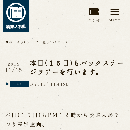
ご予約
MENU
トップページ
ホーム
お知らせ一覧
イベント
淡路人形座について
本日(１５日)もバックステー
2015
淡路人形座とは
座員紹介
11/15
ジツアーを行います。
人間国宝 故鶴澤友路師匠
淡路人形座の成り立ち
2015年11月15日
イベント
淡路人形座で研修した人々
淡路人形浄瑠璃を受け継いで
本日(１５日)もPM１２時から淡路人形ま
公演情報
つり特別企画、