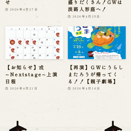
せ
盛りだくさん！GWは
淡路人形座へ！
2026年4月27日
2026年4月25日
【お知らせ】戎
【再演】ＧＷにうらし
∼Nextstage∼上演
またろうが帰ってく
日程
る！！【親子劇場】
2026年4月21日
2026年4月16日