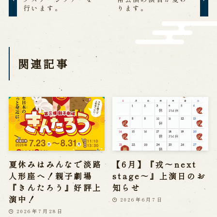
行います。
ります。
営業日時・料金
アクセス
館内のご案内
お問い合わせ
関連記事
よくあるご質問
メールでお問い合わせ
お電話でお問い合わせ
予約
WEB予約
メールフォームから予約
お電話で予約
夏休みはみんなで淡路
【6月】『戎～next
人形座へ！親子劇場
stage～』上演日のお
『きんたろう』好評上
知らせ
演中！
2026年6月7日
求人情報
2026年7月28日