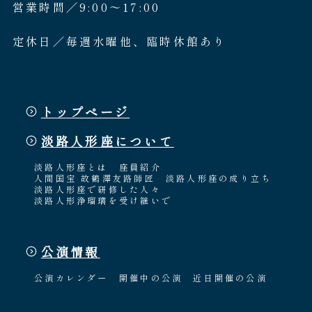
営業時間／9:00〜17:00
定休日／毎週水曜他、臨時休館あり
トップページ
淡路人形座について
淡路人形座とは
座員紹介
人間国宝 故鶴澤友路師匠
淡路人形座の成り立ち
淡路人形座で研修した人々
淡路人形浄瑠璃を受け継いで
公演情報
公演カレンダー
開催中の公演
近日開催の公演