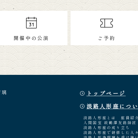
開催中の公演
ご予約
瑠璃
トップページ
淡路人形座につ
淡路人形座とは
座員紹
人間国宝 故鶴澤友路師匠
淡路人形座の成り立ち
淡路人形座で研修した人
淡路人形浄瑠璃を受け継