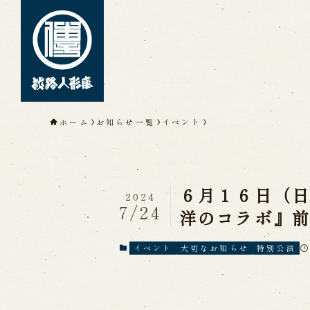
トップページ
ホーム
お知らせ一覧
イベント
淡路人形座について
淡路人形座とは
座員紹介
人間国
淡路人形座の成り立ち
淡路人形座
淡路人形浄瑠璃を受け継いで
６月１６日（日
2024
7/24
洋のコラボ』
公演情報
イベント
大切なお知らせ
特別公演
公演カレンダー
開催中の公演
近