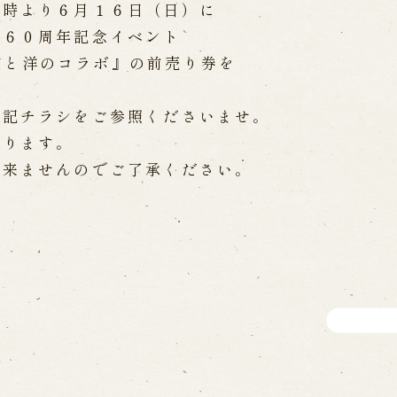
０時より６月１６日（日）に
WEB予約
メールフ
す６０周年記念イベント
s 和と洋のコラボ』の前売り券を
け特別公演「くにうみ」
求人情報
下記チラシをご参照くださいませ。
※株式会社うずのくに南あわじ
おります。
出来ませんのでご了承ください。
璃の歴史
関連施設
がり
通販サイトうずのくに
道の駅うずしお
うずの丘大鳴門橋記念