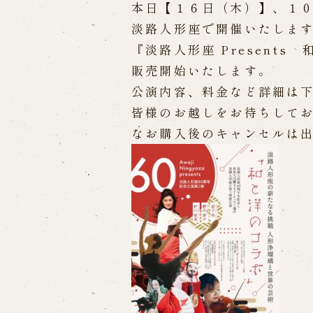
本日【１６日（木）】、１
淡路人形座で開催いたしま
出張公演
『淡路人形座 Present
出張公演
学校公演
海外旅行客向
販売開始いたします。
公演内容、料金など詳細は
皆様のお越しをお待ちして
歴史
なお購入後のキャンセルは
淡路島と国生み神話
淡路人形浄瑠
淡路人形独自の演目
淡路人形の広
南あわじ市の伝統芸能