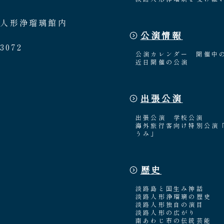
路人形浄瑠璃館内
公演情報
3072
公演カレンダー
開催中
近日開催の公演
出張公演
出張公演
学校公演
海外旅行客向け特別公演
うみ」
歴史
淡路島と国生み神話
淡路人形浄瑠璃の歴史
淡路人形独自の演目
淡路人形の広がり
南あわじ市の伝統芸能