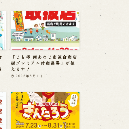
合
「じも得 南あわじ市連合商店
」
街プレミアム付商品券」が使
淡
えます！
2026年8月1日