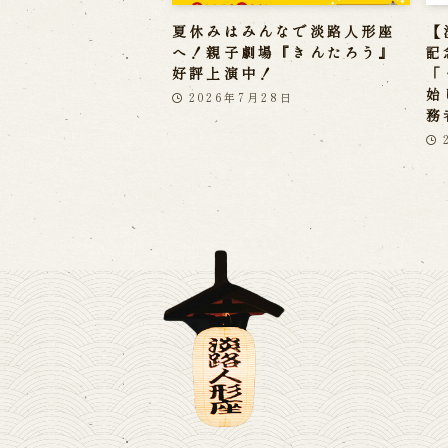
夏休みはみんなで淡路人形座
【
へ！親子劇場『きんたろう』
記
好評上演中！
「
始
2026年7月28日
務