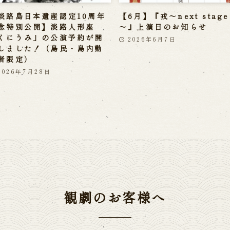
淡路島日本遺産認定10周年
【6月】『戎～next stage
念特別公開】淡路人形座
～』上演日のお知らせ
くにうみ」の公演予約が開
2026年6月7日
しました！（島民・島内勤
者限定）
2026年7月28日
観劇のお客様へ