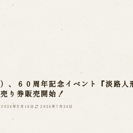
ご利用案内
営業日時・料金
アク
宝 故鶴澤友路師匠
で研修した人々
お問い合わせ
）、６０周年記念イベント『淡路人形座 
前売り券販売開始！
よくあるご質問
メー
お電話でお問い合わせ
2024年5月16日
2024年7月24日
日開催の公演
予約