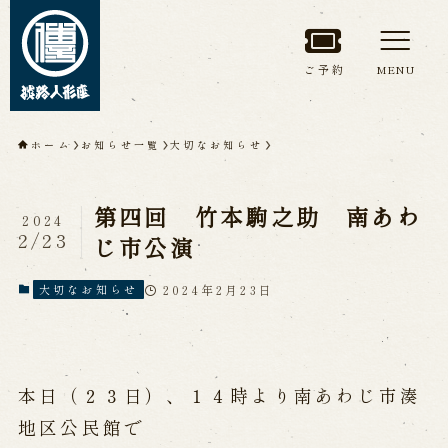
ご予約
MENU
トップページ
ホーム
お知らせ一覧
大切なお知らせ
淡路人形座について
第四回 竹本駒之助 南あわ
2024
淡路人形座とは
座員紹介
2/23
じ市公演
人間国宝 故鶴澤友路師匠
淡路人形座の成り立ち
2024年2月23日
大切なお知らせ
淡路人形座で研修した人々
淡路人形浄瑠璃を受け継いで
本日（２３日）、１４時より南あわじ市湊
公演情報
地区公民館で