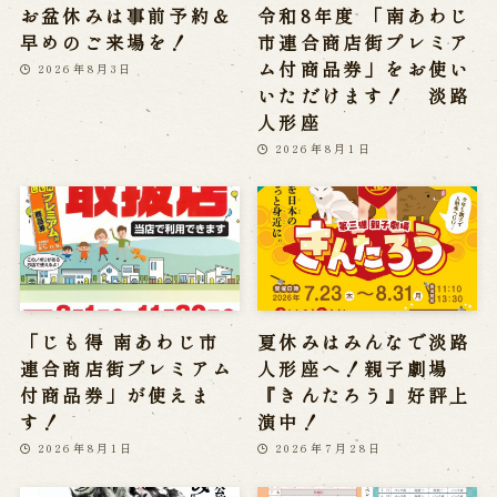
お盆休みは事前予約＆
令和8年度 「南あわじ
早めのご来場を！
市連合商店街プレミア
ム付商品券」をお使い
2026年8月3日
いただけます！ 淡路
人形座
2026年8月1日
「じも得 南あわじ市
夏休みはみんなで淡路
連合商店街プレミアム
人形座へ！親子劇場
付商品券」が使えま
『きんたろう』好評上
す！
演中！
2026年8月1日
2026年7月28日