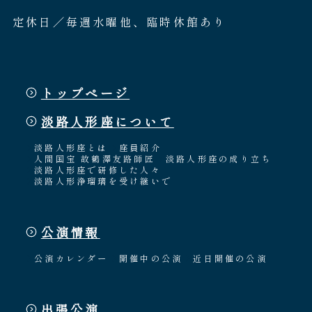
定休日／毎週水曜他、臨時休館あり
トップページ
淡路人形座について
淡路人形座とは
座員紹介
人間国宝 故鶴澤友路師匠
淡路人形座の成り立ち
淡路人形座で研修した人々
淡路人形浄瑠璃を受け継いで
公演情報
公演カレンダー
開催中の公演
近日開催の公演
出張公演