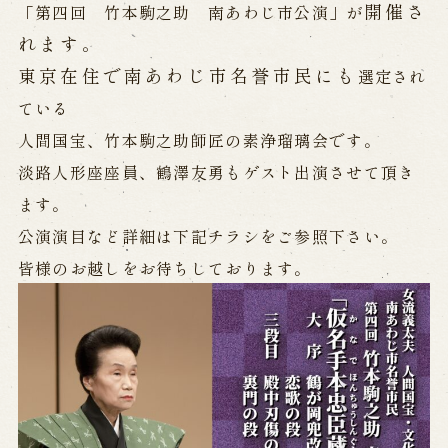
公演カレンダー
開催中の公演
開催さ
「第四回 竹本駒之助 南あわじ市公演」が
近日開催の公演
れます。
東京在住で南あわじ市名誉市民にも
選定され
出張公演
ている
人間国宝、
竹本駒之助師匠の素浄瑠璃会です。
出張公演
学校公演
淡路人形座座員、鶴澤友勇もゲスト出演させて頂き
海外旅行客向け特別公演「くにうみ」
ます。
公演演目など詳細は下記チラシをご参照下さい。
歴史
皆様のお越しをお待ちしております。
淡路島と国生み神話
淡路人形浄瑠璃の歴史
淡路人形独自の演目
淡路人形の広がり
南あわじ市の伝統芸能
ご利用案内