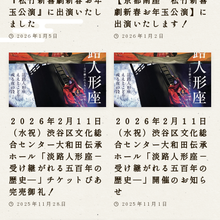
『松竹新喜劇新春お年
【京都南座 松竹新喜
※株式会社うずのくに南あわじの求人情報ページへ移動します
玉公演』に出演いたし
劇新春お年玉公演】に
ました
出演いたします！
2026年1月5日
2026年1月2日
関連施設
通販サイトうずのくに
道の駅うずしお
うずの丘大鳴門橋記念館
２０２６年２月１１日
２０２６年２月１１日
（水祝）渋谷区文化総
（水祝）渋谷区文化総
合センター大和田伝承
合センター大和田伝承
ホール「淡路人形座－
ホール「淡路人形座－
受け継がれる五百年の
受け継がれる五百年の
歴史―」チケットぴあ
歴史―」開催のお知ら
完売御礼！
せ
2025年11月28日
2025年11月1日