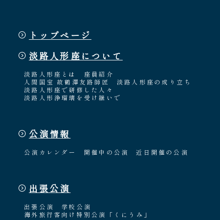
トップページ
淡路人形座について
淡路人形座とは
座員紹介
人間国宝 故鶴澤友路師匠
淡路人形座の成り立ち
淡路人形座で研修した人々
淡路人形浄瑠璃を受け継いで
公演情報
公演カレンダー
開催中の公演
近日開催の公演
出張公演
出張公演
学校公演
海外旅行客向け特別公演「くにうみ」