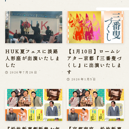
営業日時・料金
アクセス
館内のご案内
お問い合わせ
よくあるご質問
メールでお問い合わせ
HUK夏フェスに淡路
【1月10日】ロームシ
お電話でお問い合わせ
人形座が出演いたしま
アター京都『三番叟づ
した
くし』に出演いたしま
す
2026年7月28日
予約
2026年1月5日
WEB予約
メールフォームから予約
お電話で予約
求人情報