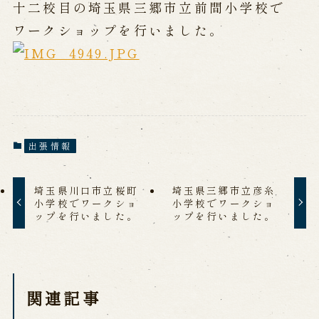
公演カレンダー
開催中の公演
十二校目の埼玉県三郷市立前間小学校で
近日開催の公演
ワークショップを行いました。
出張公演
出張公演
学校公演
海外旅行客向け特別公演「くにうみ」
出張情報
歴史
埼玉県川口市立桜町
埼玉県三郷市立彦糸
小学校でワークショ
小学校でワークショ
ップを行いました。
ップを行いました。
淡路島と国生み神話
淡路人形浄瑠璃の歴史
淡路人形独自の演目
淡路人形の広がり
南あわじ市の伝統芸能
関連記事
ご利用案内