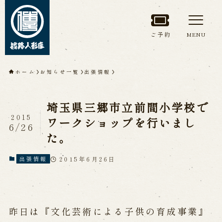
ご予約
MENU
トップページ
ホーム
お知らせ一覧
出張情報
淡路人形座について
埼玉県三郷市立前間小学校で
淡路人形座とは
座員紹介
2015
ワークショップを行いまし
6/26
人間国宝 故鶴澤友路師匠
た。
淡路人形座の成り立ち
淡路人形座で研修した人々
淡路人形浄瑠璃を受け継いで
2015年6月26日
出張情報
公演情報
昨日は『文化芸術による子供の育成事業』