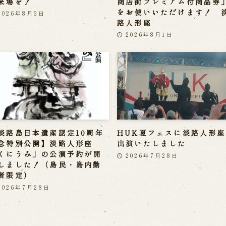
来場を！
商店街プレミアム付商品券
をお使いいただけます！ 
2026年8月3日
路人形座
2026年8月1日
淡路島日本遺産認定10周年
HUK夏フェスに淡路人形
念特別公開】淡路人形座
出演いたしました
くにうみ」の公演予約が開
2026年7月28日
しました！（島民・島内勤
者限定）
2026年7月28日