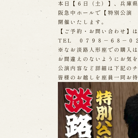
本日【６日（土）】、兵庫
阪急中ホールで【特別公演
出張公演
開催いたします。
出張公演
学校公演
海外旅行客向
【ご予約・お問い合わせ】
TEL ０７９８－６８－０
※なお淡路人形座での購入
歴史
お間違えのないようにお気
公演内容など詳細は下記の
淡路島と国生み神話
淡路人形浄瑠
淡路人形独自の演目
淡路人形の広
皆様のお越しを座員一同お
南あわじ市の伝統芸能