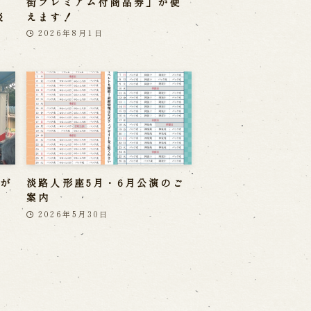
」
街プレミアム付商品券」が使
淡
えます！
2026年8月1日
座が
淡路人形座5月・6月公演のご
案内
2026年5月30日