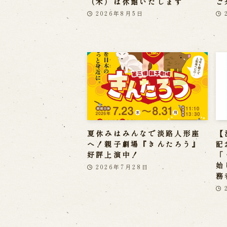
（木）は休館いたします
ご
2026年8月5日
夏休みはみんなで淡路人形座
【
へ！親子劇場『きんたろう』
記
好評上演中！
「
始
2026年7月28日
務