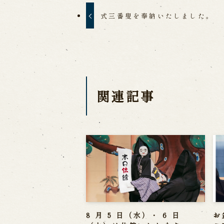
式三番叟を奉納いたしました。
関連記事
8 月 5 日（水）・ 6 日
お