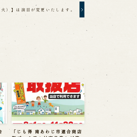
（火）】は演目が変更いたします。
合
「じも得 南あわじ市連合商店