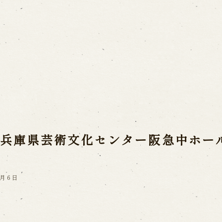
ご利用案内
営業日時・料金
アク
宝 故鶴澤友路師匠
で研修した人々
お問い合わせ
）兵庫県芸術文化センター阪急中ホー
よくあるご質問
メー
お電話でお問い合わせ
1月6日
日開催の公演
予約