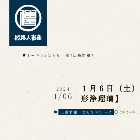
トップページ
ホーム
お知らせ一覧
出張情報
淡路人形座について
淡路人形座とは
座員紹介
人間国
淡路人形座の成り立ち
淡路人形座
淡路人形浄瑠璃を受け継いで
１月６日（土
2024
1/06
形浄瑠璃】
公演情報
2024年
出張情報
大切なお知らせ
公演カレンダー
開催中の公演
近