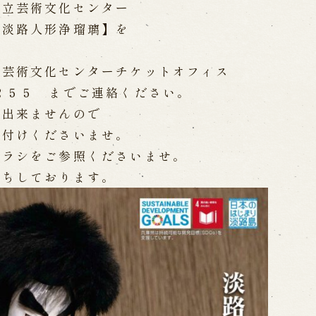
県立芸術文化センター
WEB予約
メールフ
 淡路人形浄瑠璃】を
け特別公演「くにうみ」
は芸術文化センターチケットオフィス
求人情報
２５５ までご連絡ください。
※株式会社うずのくに南あわじ
は出来ませんので
を付けくださいませ。
チラシをご参照くださいませ。
璃の歴史
関連施設
がり
待ちしております。
通販サイトうずのくに
道の駅うずしお
うずの丘大鳴門橋記念