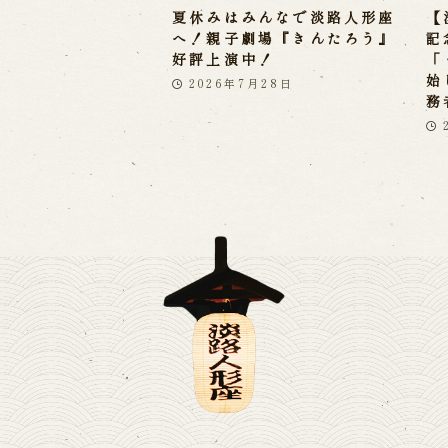
夏休みはみんなで淡路人形座
【
へ！親子劇場『きんたろう』
記
好評上演中！
「
始
2026年7月28日
務