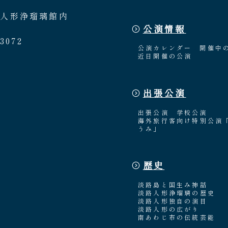
路人形浄瑠璃館内
公演情報
3072
公演カレンダー
開催中
近日開催の公演
出張公演
出張公演
学校公演
海外旅行客向け特別公演
うみ」
歴史
淡路島と国生み神話
淡路人形浄瑠璃の歴史
淡路人形独自の演目
淡路人形の広がり
南あわじ市の伝統芸能