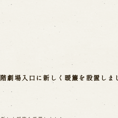
ご利用案内
営業日時・料金
アク
宝 故鶴澤友路師匠
で研修した人々
お問い合わせ
二階劇場入口に新しく暖簾を設置しま
よくあるご質問
メー
お電話でお問い合わせ
日開催の公演
予約