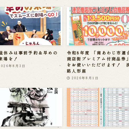
盆休みは事前予約＆早めの
令和8年度 「南あわじ市連
来場を！
商店街プレミアム付商品券
をお使いいただけます！ 
2026年8月3日
路人形座
2026年8月1日