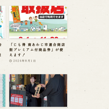
合
「じも得 南あわじ市連合商店
」
街プレミアム付商品券」が使
淡
えます！
2026年8月1日