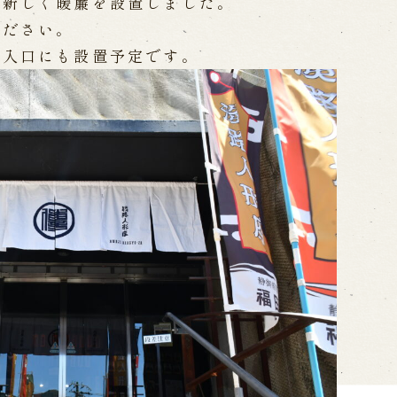
に新しく暖簾を設置しました。
WEB予約
メールフ
ください。
ル入口にも設置予定です。
け特別公演「くにうみ」
求人情報
※株式会社うずのくに南あわじ
璃の歴史
関連施設
がり
通販サイトうずのくに
道の駅うずしお
うずの丘大鳴門橋記念