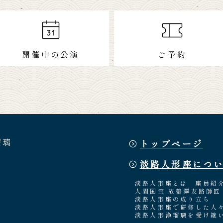
開催中の公演
ご予約
瑠璃
トップページ
淡路人形座につ
淡路人形座とは
座員紹
人間国宝 故鶴澤友路師匠
淡路人形座の成り立ち
淡路人形座で研修した人
淡路人形浄瑠璃を受け継