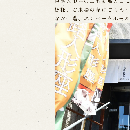
淡路人形座の二階劇場入口
皆様、ご来場の際にごらん
出張公演
なお一階、エレベータホー
出張公演
学校公演
海外旅行客向
歴史
淡路島と国生み神話
淡路人形浄瑠
淡路人形独自の演目
淡路人形の広
南あわじ市の伝統芸能