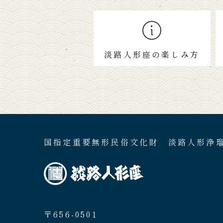
淡路人形座の楽しみ方
国指定重要無形民俗文化財 淡路人形浄
〒656-0501