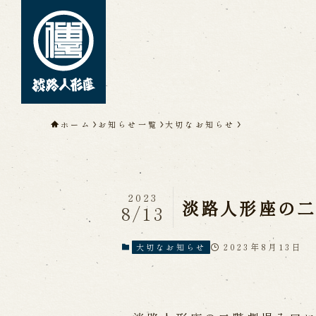
トップページ
ホーム
お知らせ一覧
大切なお知らせ
淡路人形座について
淡路人形座とは
座員紹介
人間国
淡路人形座の成り立ち
淡路人形座
淡路人形浄瑠璃を受け継いで
2023
淡路人形座の
8/13
2023年8月13日
大切なお知らせ
公演情報
公演カレンダー
開催中の公演
近