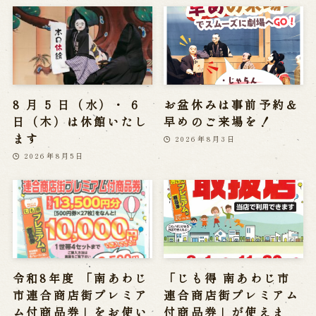
8 月 5 日（水）・ 6
お盆休みは事前予約＆
日（木）は休館いたし
早めのご来場を！
ます
2026年8月3日
2026年8月5日
令和8年度 「南あわじ
「じも得 南あわじ市
市連合商店街プレミア
連合商店街プレミアム
ム付商品券」をお使い
付商品券」が使えま