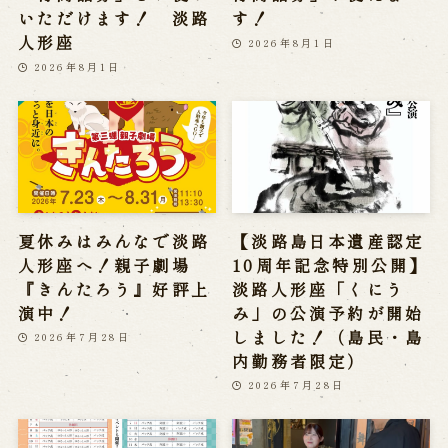
いただけます！ 淡路
す！
人形座
2026年8月1日
2026年8月1日
夏休みはみんなで淡路
【淡路島日本遺産認定
人形座へ！親子劇場
10周年記念特別公開】
『きんたろう』好評上
淡路人形座「くにう
演中！
み」の公演予約が開始
しました！（島民・島
2026年7月28日
内勤務者限定）
2026年7月28日