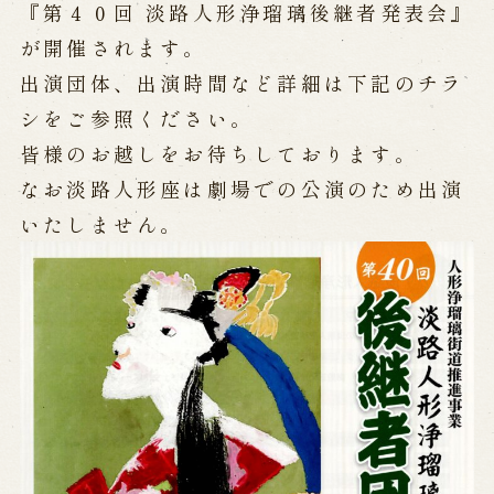
公演カレンダー
開催中の公演
『第４０回 淡路人形浄瑠璃後継者発表会』
近日開催の公演
が開催されます。
出演団体、出演時間など詳細は下記のチラ
シをご参照ください。
出張公演
皆様のお越しをお待ちしております。
出張公演
学校公演
なお淡路人形座は劇場での公演のため出演
海外旅行客向け特別公演「くにうみ」
いたしません。
歴史
淡路島と国生み神話
淡路人形浄瑠璃の歴史
淡路人形独自の演目
淡路人形の広がり
南あわじ市の伝統芸能
ご利用案内