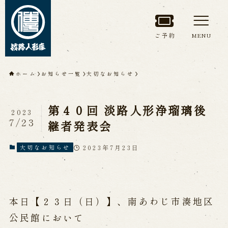
ご予約
MENU
トップページ
ホーム
お知らせ一覧
大切なお知らせ
淡路人形座について
第４０回 淡路人形浄瑠璃後
2023
淡路人形座とは
座員紹介
7/23
継者発表会
人間国宝 故鶴澤友路師匠
淡路人形座の成り立ち
2023年7月23日
大切なお知らせ
淡路人形座で研修した人々
淡路人形浄瑠璃を受け継いで
本日【２３日（日）】、南あわじ市湊地区
公演情報
公民館において