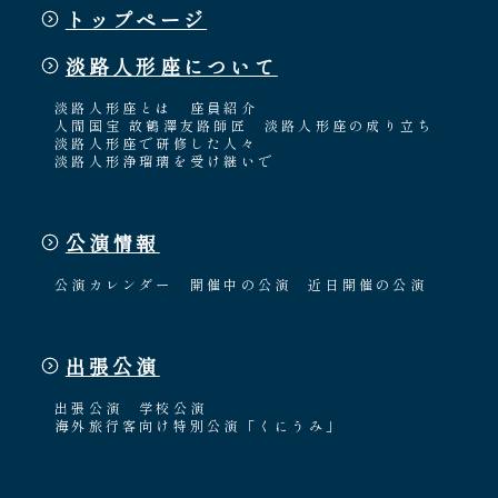
トップページ
淡路人形座について
淡路人形座とは
座員紹介
人間国宝 故鶴澤友路師匠
淡路人形座の成り立ち
淡路人形座で研修した人々
淡路人形浄瑠璃を受け継いで
公演情報
公演カレンダー
開催中の公演
近日開催の公演
出張公演
出張公演
学校公演
海外旅行客向け特別公演「くにうみ」