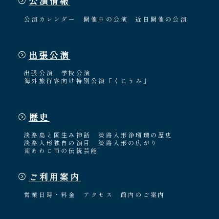
公演情報
公演カレンダー
開催中の公演
近日開催の公演
出張公演
出張公演
学校公演
海外旅行客向け特別公演「くにうみ」
歴史
淡路島と国生み神話
淡路人形浄瑠璃の歴史
淡路人形独自の演目
淡路人形の広がり
南あわじ市の伝統芸能
ご利用案内
営業日時・料金
アクセス
館内のご案内