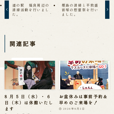
※株式会社うずのくに南あわじの求人情報ページへ移動します
道の駅 福良周辺の
煙島の清掃と平敦盛
清掃活動を行いまし
首塚の慰霊祭を行い
た。
ました。
関連施設
通販サイトうずのくに
道の駅うずしお
関連記事
うずの丘大鳴門橋記念館
8 月 5 日（水）・ 6
お盆休みは事前予約＆
日（木）は休館いたし
早めのご来場を！
ます
2026年8月3日