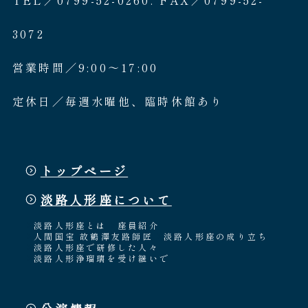
3072
営業時間／9:00〜17:00
定休日／毎週水曜他、臨時休館あり
トップページ
淡路人形座について
淡路人形座とは
座員紹介
人間国宝 故鶴澤友路師匠
淡路人形座の成り立ち
淡路人形座で研修した人々
淡路人形浄瑠璃を受け継いで