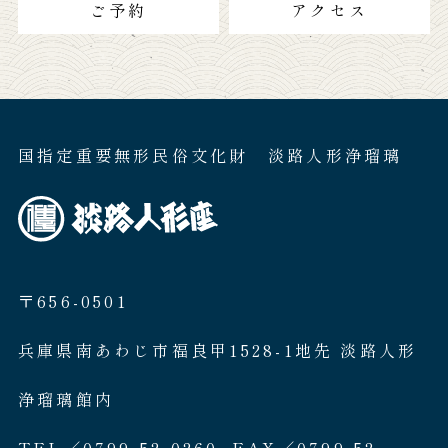
ご予約
アクセス
国指定重要無形民俗文化財 淡路人形浄瑠璃
〒656-0501
兵庫県南あわじ市福良甲1528-1地先 淡路人形
浄瑠璃館内
TEL／0799-52-0260. FAX／0799-52-