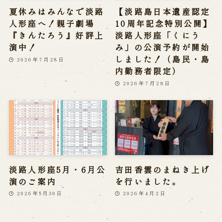
夏休みはみんなで淡路
【淡路島日本遺産認定
人形座へ！親子劇場
10周年記念特別公開】
『きんたろう』好評上
淡路人形座「くにう
演中！
み」の公演予約が開始
しました！（島民・島
2026年7月28日
内勤務者限定）
2026年7月28日
淡路人形座5月・6月公
吉田香雲のまねき上げ
演のご案内
を行いました。
2026年5月30日
2026年4月2日