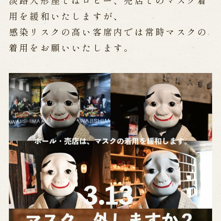
淡路人形座ではロビー、売店でのマスク着
公演カレンダー
開催中の公演
近日開催の公演
用を緩和いたしますが、
感染リスクの高い客席内では常時マスクの
着用をお願いいたします。
出張公演
出張公演
学校公演
海外旅行客向け特別公演「くにうみ」
歴史
淡路島と国生み神話
淡路人形浄瑠璃の歴史
淡路人形独自の演目
淡路人形の広がり
南あわじ市の伝統芸能
ご利用案内