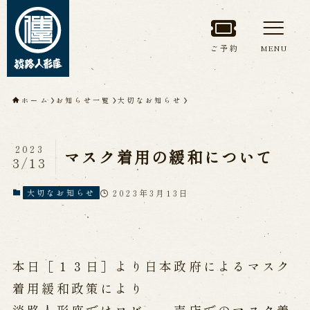
ご予約
MENU
トップページ
ホーム
お知らせ一覧
大切なお知らせ
淡路人形座について
2023
マスク着用の緩和について
3/13
淡路人形座とは
座員紹介
人間国宝 故鶴澤友路師匠
淡路人形座の成り立ち
2023年3月13日
大切なお知らせ
淡路人形座で研修した人々
淡路人形浄瑠璃を受け継いで
本日［１３日］より日本政府によるマスク
公演情報
着用緩和政策により