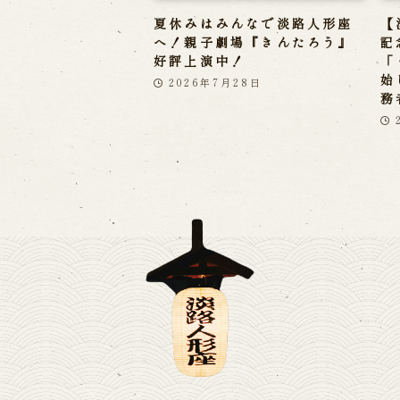
夏休みはみんなで淡路人形座
【
へ！親子劇場『きんたろう』
記
好評上演中！
「
始
2026年7月28日
務