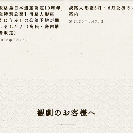
淡路島日本遺産認定10周年
淡路人形座5月・6月公演の
念特別公開】淡路人形座
案内
くにうみ」の公演予約が開
2026年5月30日
しました！（島民・島内勤
者限定）
2026年7月28日
観劇のお客様へ