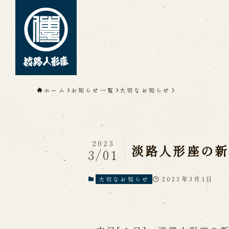
トップページ
ホーム
お知らせ一覧
大切なお知らせ
淡路人形座について
淡路人形座とは
座員紹介
人間国
淡路人形座の成り立ち
淡路人形座
淡路人形浄瑠璃を受け継いで
2023
淡路人形座の新
3/01
2023年3月1日
大切なお知らせ
公演情報
公演カレンダー
開催中の公演
近