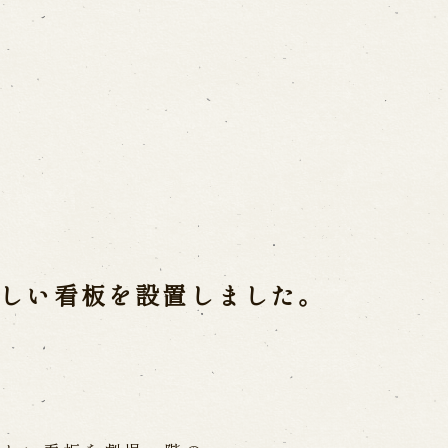
ご利用案内
営業日時・料金
アク
宝 故鶴澤友路師匠
で研修した人々
お問い合わせ
しい看板を設置しました。
よくあるご質問
メー
お電話でお問い合わせ
日開催の公演
予約