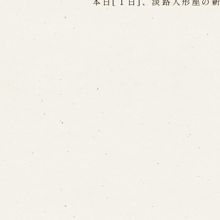
本日[１日]、淡路人形座の
出張公演
出張公演
学校公演
海外旅行客向
歴史
淡路島と国生み神話
淡路人形浄瑠
淡路人形独自の演目
淡路人形の広
南あわじ市の伝統芸能