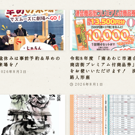
盆休みは事前予約＆早めの
令和8年度 「南あわじ市連
来場を！
商店街プレミアム付商品券
をお使いいただけます！ 
2026年8月3日
路人形座
2026年8月1日