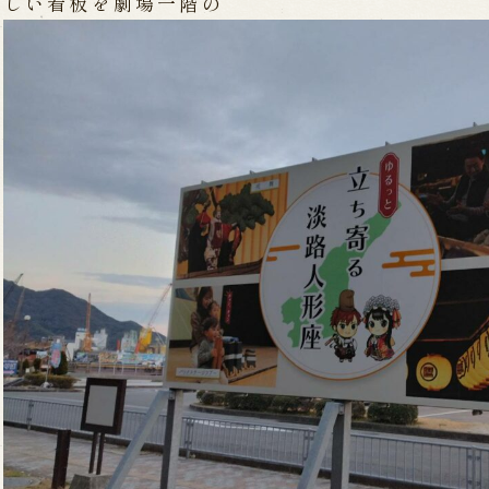
新しい看板を劇場一階の
WEB予約
メールフ
け特別公演「くにうみ」
求人情報
※株式会社うずのくに南あわじ
璃の歴史
関連施設
がり
通販サイトうずのくに
道の駅うずしお
うずの丘大鳴門橋記念