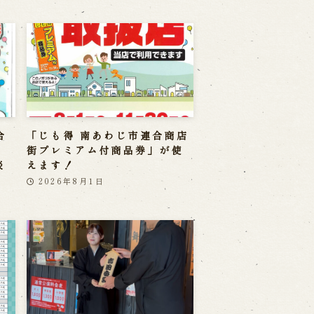
合
「じも得 南あわじ市連合商店
」
街プレミアム付商品券」が使
淡
えます！
2026年8月1日