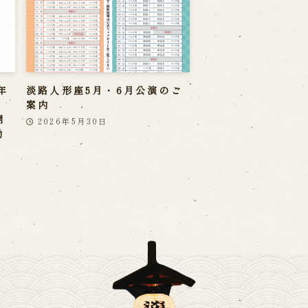
年
淡路人形座5月・6月公演のご
案内
開
2026年5月30日
勤