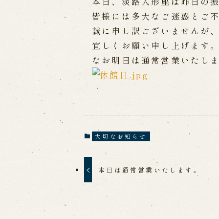
本日、淡路人形座は昨日の
皆様には多大なご迷惑とご
出張公演
誠に申し訳ございませんが
宜しくお願い申し上げます
出張公演
学校公演
海外旅行客向
なお明日は通常営業いたし
歴史
淡路島と国生み神話
淡路人形浄瑠
淡路人形独自の演目
淡路人形の広
南あわじ市の伝統芸能
大切なお知らせ
本日は通常営業いたします。