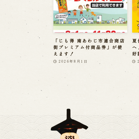
「じも得 南あわじ市連合商店
夏
街プレミアム付商品券」が使
へ
えます！
好
2026年8月1日