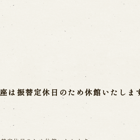
ご利用案内
営業日時・料金
アク
宝 故鶴澤友路師匠
で研修した人々
お問い合わせ
座は振替定休日のため休館いたしま
よくあるご質問
メー
お電話でお問い合わせ
日開催の公演
予約