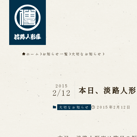
トップページ
ホーム
お知らせ一覧
大切なお知らせ
淡路人形座について
淡路人形座とは
座員紹介
人間国
淡路人形座の成り立ち
淡路人形座
淡路人形浄瑠璃を受け継いで
2015
本日、淡路人形
2/12
2015年2月12日
大切なお知らせ
公演情報
公演カレンダー
開催中の公演
近