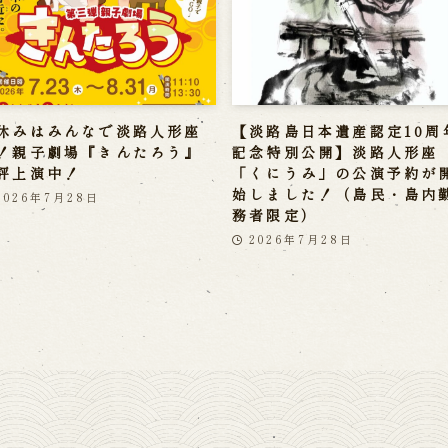
休みはみんなで淡路人形座
【淡路島日本遺産認定10周
！親子劇場『きんたろう』
記念特別公開】淡路人形座
評上演中！
「くにうみ」の公演予約が
始しました！（島民・島内
2026年7月28日
務者限定）
2026年7月28日