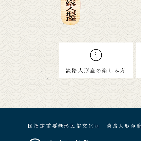
淡路人形座の楽しみ方
国指定重要無形民俗文化財 淡路人形浄