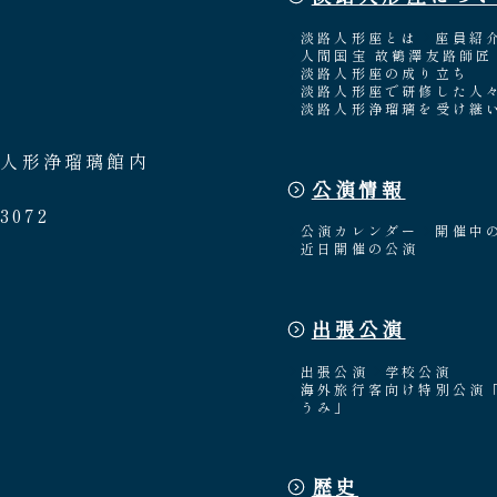
淡路人形座とは
座員紹
人間国宝 故鶴澤友路師匠
淡路人形座の成り立ち
淡路人形座で研修した人
淡路人形浄瑠璃を受け継
路人形浄瑠璃館内
公演情報
3072
公演カレンダー
開催中
近日開催の公演
出張公演
出張公演
学校公演
海外旅行客向け特別公演
うみ」
歴史