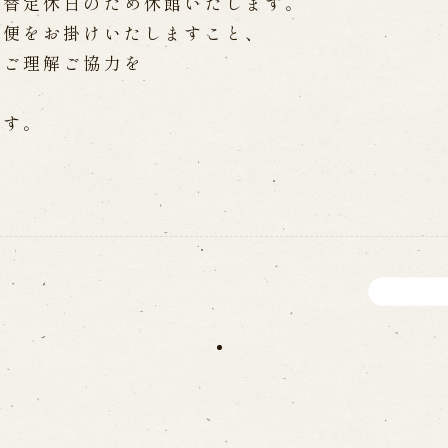
振替定休日のため休館いたします。
WEB予約
メールフ
不便をお掛けいたしますこと、
、ご理解ご協力を
。
け特別公演「くにうみ」
求人情報
ます。
※株式会社うずのくに南あわじ
璃の歴史
関連施設
がり
通販サイトうずのくに
道の駅うずしお
うずの丘大鳴門橋記念