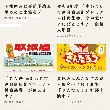
※株式会社うずのくに南あわじの求人情報ページへ移動します
お盆休みは事前予約＆
令和8年度 「南あわじ
早めのご来場を！
市連合商店街プレミア
ム付商品券」をお使い
2026年8月3日
関連施設
いただけます！ 淡路
人形座
通販サイトうずのくに
2026年8月1日
道の駅うずしお
うずの丘大鳴門橋記念館
「じも得 南あわじ市
夏休みはみんなで淡路
連合商店街プレミアム
人形座へ！親子劇場
付商品券」が使えま
『きんたろう』好評上
す！
演中！
2026年8月1日
2026年7月28日