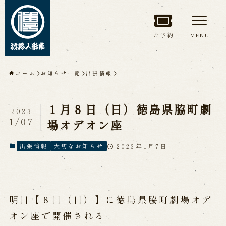
ご予約
MENU
トップページ
ホーム
お知らせ一覧
出張情報
淡路人形座について
１月８日（日）徳島県脇町劇
2023
淡路人形座とは
座員紹介
1/07
場オデオン座
人間国宝 故鶴澤友路師匠
淡路人形座の成り立ち
2023年1月7日
出張情報
大切なお知らせ
淡路人形座で研修した人々
淡路人形浄瑠璃を受け継いで
明日【８日（日）】に徳島県脇町劇場オデ
公演情報
オン座で開催される