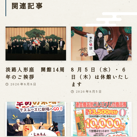
関連記事
営業日時・料金
アクセス
館内のご案内
お問い合わせ
よくあるご質問
メールでお問い合わせ
お電話でお問い合わせ
淡路人形座 開館14周
8 月 5 日（水）・ 6
年のご挨拶
日（木）は休館いたし
予約
ます
2026年8月8日
2026年8月5日
WEB予約
メールフォームから予約
お電話で予約
求人情報