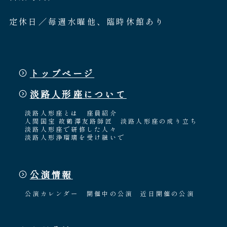
定休日／毎週水曜他、臨時休館あり
トップページ
淡路人形座について
淡路人形座とは
座員紹介
人間国宝 故鶴澤友路師匠
淡路人形座の成り立ち
淡路人形座で研修した人々
淡路人形浄瑠璃を受け継いで
公演情報
公演カレンダー
開催中の公演
近日開催の公演