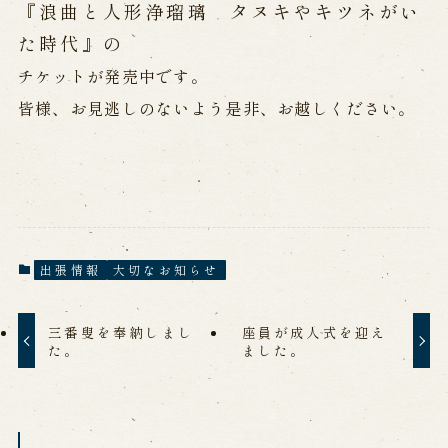
公演カレンダー
開催中の公演
『浪曲と人形浄瑠璃 タヌキやキツネがい
近日開催の公演
た時代』の
チケットが発売中です。
出張公演
皆様、お見逃しのないよう是非、お越しください。
出張公演
学校公演
海外旅行客向け特別公演「くにうみ」
歴史
出張情報
大切なお知らせ
淡路島と国生み神話
淡路人形浄瑠璃の歴史
三番叟を奉納しまし
座員が成人式を迎え
淡路人形独自の演目
淡路人形の広がり
た。
ました。
南あわじ市の伝統芸能
ご利用案内