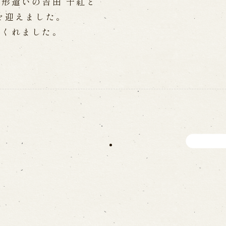
形遣いの吉田 千紅と
WEB予約
メールフ
を迎えました。
てくれました。
け特別公演「くにうみ」
求人情報
※株式会社うずのくに南あわじ
璃の歴史
関連施設
がり
通販サイトうずのくに
道の駅うずしお
うずの丘大鳴門橋記念