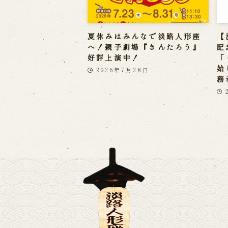
夏休みはみんなで淡路人形座
【
へ！親子劇場『きんたろう』
記
好評上演中！
「
始
2026年7月28日
務