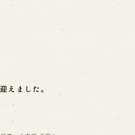
ご利用案内
営業日時・料金
アク
宝 故鶴澤友路師匠
で研修した人々
お問い合わせ
迎えました。
よくあるご質問
メー
お電話でお問い合わせ
日開催の公演
予約