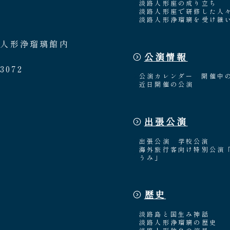
淡路人形座の成り立ち
淡路人形座で研修した人
淡路人形浄瑠璃を受け継
路人形浄瑠璃館内
公演情報
3072
公演カレンダー
開催中
近日開催の公演
出張公演
出張公演
学校公演
海外旅行客向け特別公演
うみ」
歴史
淡路島と国生み神話
淡路人形浄瑠璃の歴史