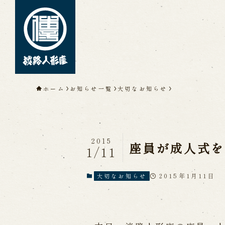
トップページ
ホーム
お知らせ一覧
大切なお知らせ
淡路人形座について
淡路人形座とは
座員紹介
人間国
淡路人形座の成り立ち
淡路人形座
淡路人形浄瑠璃を受け継いで
2015
座員が成人式を
1/11
2015年1月11日
大切なお知らせ
公演情報
公演カレンダー
開催中の公演
近