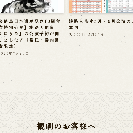
淡路島日本遺産認定10周年
淡路人形座5月・6月公演の
念特別公開】淡路人形座
案内
くにうみ」の公演予約が開
2026年5月30日
しました！（島民・島内勤
者限定）
2026年7月28日
観劇のお客様へ