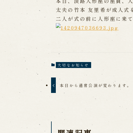
本日、淡路人形座の座員、人
太夫の竹本 友里希が成人式
出張公演
二人が式の前に人形座に来
出張公演
学校公演
海外旅行客向
歴史
大切なお知らせ
淡路島と国生み神話
淡路人形浄瑠
淡路人形独自の演目
淡路人形の広
南あわじ市の伝統芸能
本日から通常公演が変わります。
関連記事