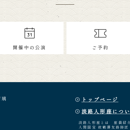
開催中の公演
ご予約
瑠璃
トップページ
淡路人形座につ
淡路人形座とは
座員紹
人間国宝 故鶴澤友路師匠