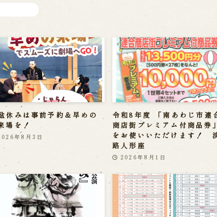
盆休みは事前予約＆早めの
令和8年度 「南あわじ市連
来場を！
商店街プレミアム付商品券
をお使いいただけます！ 
2026年8月3日
路人形座
2026年8月1日