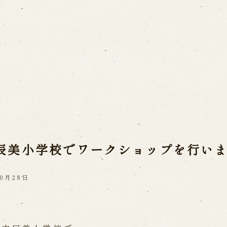
ご利用案内
営業日時・料金
アク
宝 故鶴澤友路師匠
で研修した人々
お問い合わせ
辰美小学校でワークショップを行い
よくあるご質問
メー
お電話でお問い合わせ
10月28日
日開催の公演
予約