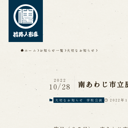
トップページ
ホーム
お知らせ一覧
大切なお知らせ
淡路人形座について
淡路人形座とは
座員紹介
人間国
淡路人形座の成り立ち
淡路人形座
淡路人形浄瑠璃を受け継いで
2022
南あわじ市立
10/28
2022年
大切なお知らせ
学校公演
公演情報
公演カレンダー
開催中の公演
近