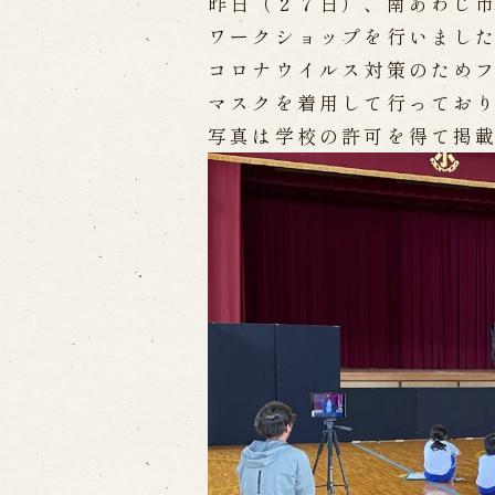
昨日（２７日）、南あわじ
ワークショップを行いまし
出張公演
コロナウイルス対策のため
マスクを着用して行ってお
出張公演
学校公演
海外旅行客向
写真は学校の許可を得て掲
歴史
淡路島と国生み神話
淡路人形浄瑠
淡路人形独自の演目
淡路人形の広
南あわじ市の伝統芸能