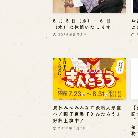
8 月 5 日（水）・ 6 日
お
（木）は休館いたします
ご
2026年8月5日
夏休みはみんなで淡路人形座
【
へ！親子劇場『きんたろう』
記
好評上演中！
「
始
2026年7月28日
務