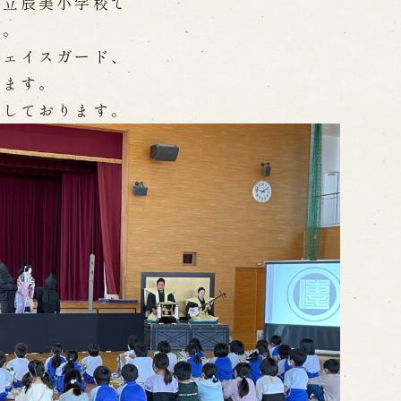
市立辰美小学校で
WEB予約
メールフ
た。
フェイスガード、
ります。
け特別公演「くにうみ」
求人情報
載しております。
※株式会社うずのくに南あわじ
璃の歴史
関連施設
がり
通販サイトうずのくに
道の駅うずしお
うずの丘大鳴門橋記念