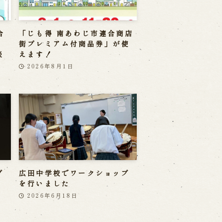
合
「じも得 南あわじ市連合商店
」
街プレミアム付商品券」が使
淡
えます！
2026年8月1日
プ
広田中学校でワークショップ
を行いました
2026年6月18日