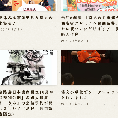
盆休みは事前予約＆早めの
令和8年度 「南あわじ市連
来場を！
商店街プレミアム付商品券
をお使いいただけます！ 
2026年8月3日
路人形座
2026年8月1日
淡路島日本遺産認定10周年
倭文小学校でワークショッ
念特別公開】淡路人形座
を行いました
くにうみ」の公演予約が開
2026年7月5日
しました！（島民・島内勤
者限定）