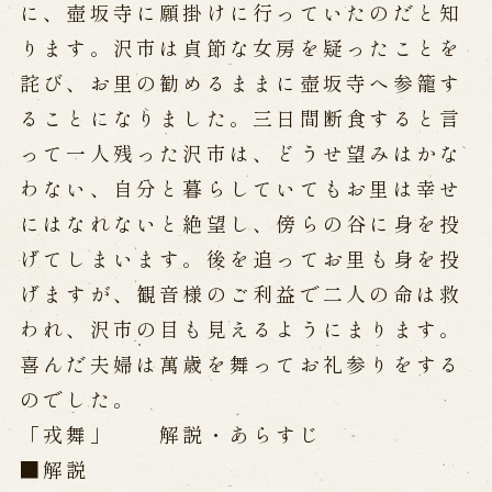
に、壺坂寺に願掛けに行っていたのだと知
ります。沢市は貞節な女房を疑ったことを
詫び、お里の勧めるままに壺坂寺へ参籠す
ることになりました。三日間断食すると言
って一人残った沢市は、どうせ望みはかな
わない、自分と暮らしていてもお里は幸せ
にはなれないと絶望し、傍らの谷に身を投
げてしまいます。後を追ってお里も身を投
げますが、観音様のご利益で二人の命は救
われ、沢市の目も見えるようにまります。
喜んだ夫婦は萬歳を舞ってお礼参りをする
のでした。
「戎舞」 解説・あらすじ
■解説