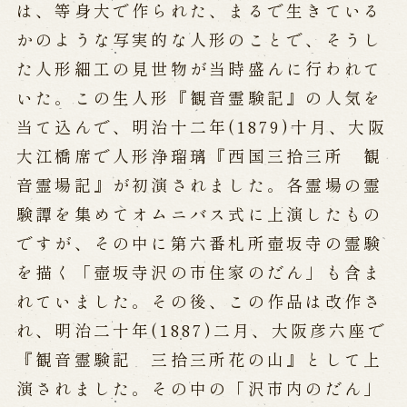
は、等身大で作られた、まるで生きている
かのような写実的な人形のことで、そうし
た人形細工の見世物が当時盛んに行われて
いた。この生人形『観音霊験記』の人気を
当て込んで、明治十二年(1879)十月、大阪
大江橋席で人形浄瑠璃『西国三拾三所 観
音霊場記』が初演されました。各霊場の霊
験譚を集めてオムニバス式に上演したもの
ですが、その中に第六番札所壺坂寺の霊験
を描く「壺坂寺沢の市住家のだん」も含ま
れていました。その後、この作品は改作さ
れ、明治二十年(1887)二月、大阪彦六座で
『観音霊験記 三拾三所花の山』として上
演されました。その中の「沢市内のだん」