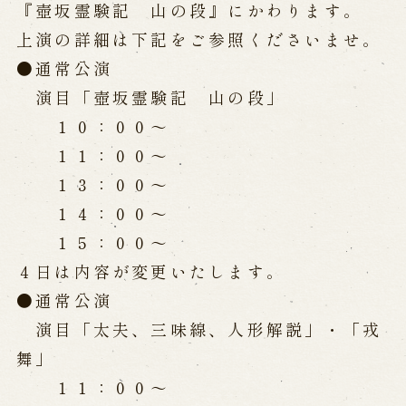
公演カレンダー
開催中の公演
『壺坂霊験記 山の段』にかわります。
近日開催の公演
上演の詳細は下記をご参照くださいませ。
●通常公演
演目「壺坂霊験記 山の段」
出張公演
１０：００～
出張公演
学校公演
１１：００～
海外旅行客向け特別公演「くにうみ」
１３：００～
１４：００～
歴史
１５：００～
４日は内容が変更いたします。
淡路島と国生み神話
●通常公演
淡路人形浄瑠璃の歴史
淡路人形独自の演目
淡路人形の広がり
演目「太夫、三味線、人形解説」・「戎
南あわじ市の伝統芸能
舞」
ご利用案内
１１：００～