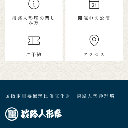
〒656-0501
兵庫県南あわじ市福良甲1528-1地先 淡路人形
浄瑠璃館内
TEL／0799-52-0260. FAX／0799-52-
3072
営業時間／9:00〜17:00
定休日／毎週水曜他、臨時休館あり
トップページ
淡路人形座について