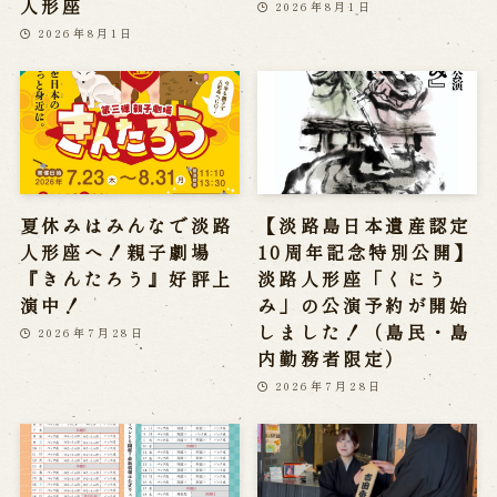
淡路人形座5月・6月公
吉田香雲のまねき上げ
演のご案内
を行いました。
2026年5月30日
2026年4月2日
観劇のお客様へ