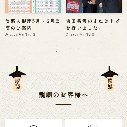
淡路人形座の楽し
開催中の公演
み方
ご予約
アクセス
国指定重要無形民俗文化財 淡路人形浄瑠璃