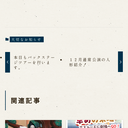
8 月 5 日（水）・ 6
お盆休みは事前予約＆
日（木）は休館いたし
早めのご来場を！
ます
2026年8月3日
2026年8月5日
令和8年度 「南あわじ
「じも得 南あわじ市
市連合商店街プレミア
連合商店街プレミアム
ム付商品券」をお使い
付商品券」が使えま
いただけます！ 淡路
す！
人形座
2026年8月1日