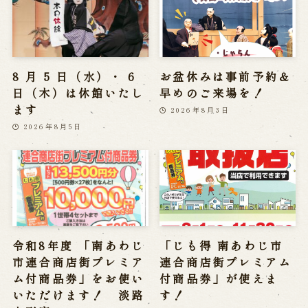
2026年8月1日
夏休みはみんなで淡路
【淡路島日本遺産認定
人形座へ！親子劇場
10周年記念特別公開】
『きんたろう』好評上
淡路人形座「くにう
演中！
み」の公演予約が開始
しました！（島民・島
2026年7月28日
内勤務者限定）
2026年7月28日