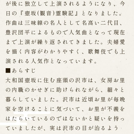
が後に独立して上演されるようになり、今
日の『壺坂(観音)霊験記』となりました。
作曲は三味線の名人として名高い二代目、
豊沢団平によるもので人気曲となって現在
まで上演が繰り返されてきました。夫婦愛
を描く内容がわかりやすく、歌舞伎でも上
演される人気作となっています。
■あらすじ
大和国壺坂に住む座頭の沢市は、女房お里
の内職のかせぎに助けられながら、細々と
暮らしていました。沢市は近頃お里が毎晩
家を空けることに気づいて、お里が不義を
はたらいているのではないかと疑いを持っ
ていましたが、実は沢市の目が治るよう