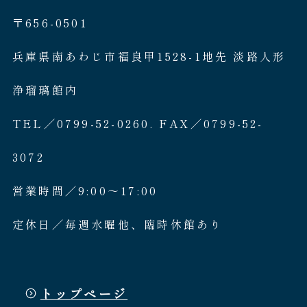
淡路人形座とは
座員紹介
人間国宝 故鶴澤友路師匠
淡路人形座の成り立ち
淡路人形座で研修した人々
淡路人形浄瑠璃を受け継いで
公演情報
公演カレンダー
開催中の公演
近日開催の公演
出張公演
出張公演
学校公演
海外旅行客向け特別公演「くにうみ」
歴史
淡路島と国生み神話
淡路人形浄瑠璃の歴史
淡路人形独自の演目
淡路人形の広がり