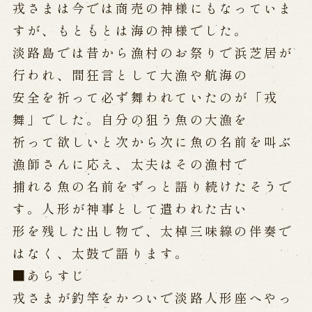
戎さまは今では商売の神様にもなっていま
すが、もともとは海の神様でした。
淡路島では昔から漁村のお祭りで浜芝居が
行われ、間狂言として大漁や航海の
安全を祈って必ず舞われていたのが「戎
舞」でした。自分の狙う魚の大漁を
祈って欲しいと次から次に魚の名前を叫ぶ
漁師さんに応え、太夫はその漁村で
捕れる魚の名前をずっと語り続けたそうで
す。人形が神事として遣われた古い
形を残した出し物で、太棹三味線の伴奏で
はなく、太鼓で語ります。
■あらすじ
戎さまが釣竿をかついで淡路人形座へやっ