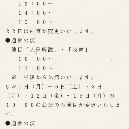
１３：００～
営業日時・料金
アクセス
館内のご案内
１４：００～
１５：００～
２２日は内容が変更いたします。
お問い合わせ
●通常公演
よくあるご質問
メールでお問い合わせ
演目「人形解説」・「戎舞」
お電話でお問い合わせ
１０：００～
１１：００～
予約
※ 午後から休館いたします。
なお１日（月）～６日（土）・８日
WEB予約
メールフォームから予約
（月）・１２日（金）～１５日（月）の
お電話で予約
１０：００の公演のみ演目が変更いたしま
す。
求人情報
●通常公演