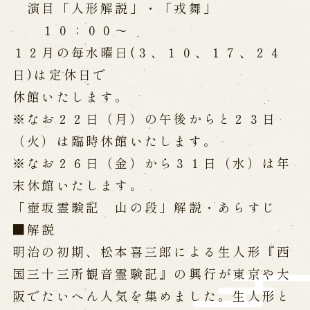
演目「人形解説」・「戎舞」
※株式会社うずのくに南あわじの求人情報ページへ移動します
１０：００～
１２月の毎水曜日(３、１０、１７、２４
関連施設
日)は定休日で
休館いたします。
通販サイトうずのくに
道の駅うずしお
※なお２２日（月）の午後からと２３日
うずの丘大鳴門橋記念館
（火）は臨時休館いたします。
※なお２６日（金）から３１日（水）は年
末休館いたします。
「壺坂霊験記 山の段」解説・あらすじ
■解説
明治の初期、松本喜三郎による生人形『西
国三十三所観音霊験記』の興行が東京や大
阪でたいへん人気を集めました。生人形と