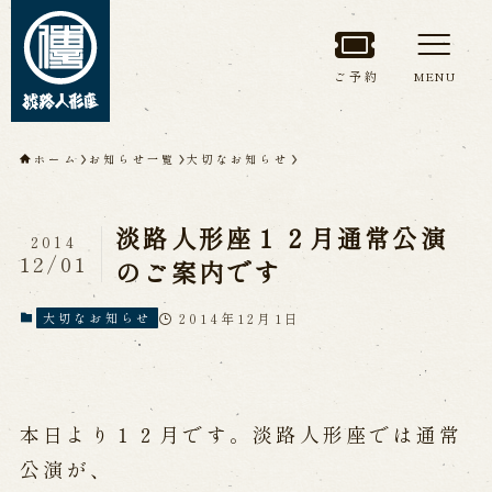
ご予約
MENU
トップページ
ホーム
お知らせ一覧
大切なお知らせ
淡路人形座について
淡路人形座１２月通常公演
2014
淡路人形座とは
座員紹介
12/01
のご案内です
人間国宝 故鶴澤友路師匠
淡路人形座の成り立ち
2014年12月1日
大切なお知らせ
淡路人形座で研修した人々
淡路人形浄瑠璃を受け継いで
本日より１２月です。淡路人形座では通常
公演情報
公演が、