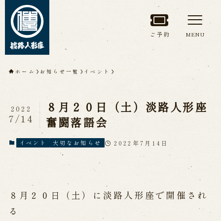
ご予約
MENU
トップページ
ホーム
お知らせ一覧
イベント
淡路人形座について
８月２０日（土）淡路人形座
2022
淡路人形座とは
座員紹介
7/14
奮闘落語会
人間国宝 故鶴澤友路師匠
淡路人形座の成り立ち
2022年7月14日
イベント
大切なお知らせ
淡路人形座で研修した人々
淡路人形浄瑠璃を受け継いで
８月２０日（土）に淡路人形座で開催され
公演情報
る