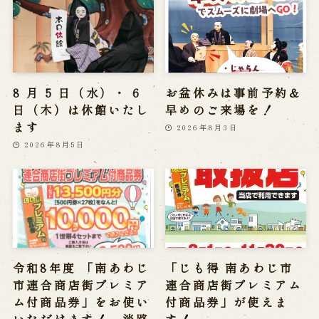
8 月 5 日（水）・ 6
お盆休みは事前予約＆
日（木）は休館いたし
早めのご来場を！
ます
2026年8月3日
2026年8月5日
令和8年度 「南あわじ
「じも得 南あわじ市
市連合商店街プレミア
連合商店街プレミアム
ム付商品券」をお使い
付商品券」が使えま