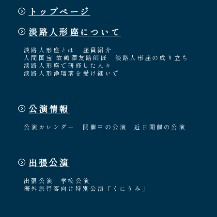
トップページ
淡路人形座について
淡路人形座とは
座員紹介
人間国宝 故鶴澤友路師匠
淡路人形座の成り立ち
淡路人形座で研修した人々
淡路人形浄瑠璃を受け継いで
公演情報
公演カレンダー
開催中の公演
近日開催の公演
出張公演
出張公演
学校公演
海外旅行客向け特別公演「くにうみ」