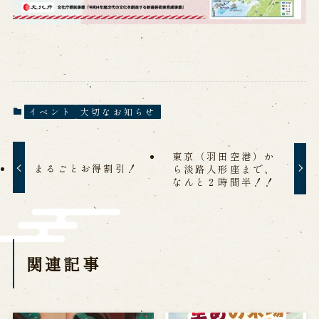
※株式会社うずのくに南あわじの求人情報ページへ移動します
関連施設
通販サイトうずのくに
イベント
大切なお知らせ
道の駅うずしお
うずの丘大鳴門橋記念館
東京（羽田空港）か
まるごとお得割引！
ら淡路人形座まで、
なんと２時間半！！
関連記事