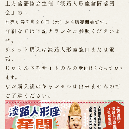
公演カレンダー
開催中の公演
上方落語協会主催『淡路人形座奮闘落語
近日開催の公演
会』の
前売り券７月２０日（水）から
販売開始です。
詳細などは下記チラシをご参照くださいま
出張公演
せ。
出張公演
学校公演
チケット購入は淡路人形座窓口または電
海外旅行客向け特別公演「くにうみ」
話、
じゃらん予約サイトのみの
受付けとなっており
歴史
ます。
なお購入後のキャンセルは出来ませんので
淡路島と国生み神話
ご了承ください。
淡路人形浄瑠璃の歴史
淡路人形独自の演目
淡路人形の広がり
南あわじ市の伝統芸能
ご利用案内