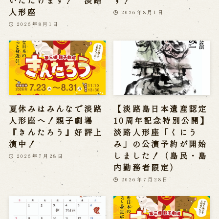
いただけます！ 淡路
す！
人形座
2026年8月1日
2026年8月1日
夏休みはみんなで淡路
【淡路島日本遺産認定
人形座へ！親子劇場
10周年記念特別公開】
『きんたろう』好評上
淡路人形座「くにう
演中！
み」の公演予約が開始
しました！（島民・島
2026年7月28日
内勤務者限定）
2026年7月28日