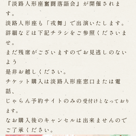
公演カレンダー
開催中の公演
『淡路人形座奮闘落語会』が開催されま
近日開催の公演
す。
淡路人形座も「戎舞」で出演いたします。
詳細などは下記チラシをご参照くださいま
出張公演
せ。
出張公演
学校公演
まだ残席がございますのでお見逃しのない
海外旅行客向け特別公演「くにうみ」
よう
是非お越しください。
歴史
チケット購入は淡路人形座窓口または電
話、
淡路島と国生み神話
じゃらん予約サイトのみの
淡路人形浄瑠璃の歴史
受付けとなっており
淡路人形独自の演目
淡路人形の広がり
ます。
南あわじ市の伝統芸能
なお購入後のキャンセルは出来ませんので
ご利用案内
ご了承ください。