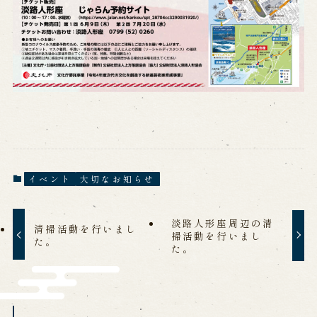
※株式会社うずのくに南あわじの求人情報ページへ移動します
関連施設
通販サイトうずのくに
道の駅うずしお
うずの丘大鳴門橋記念館
イベント
大切なお知らせ
淡路人形座周辺の清
清掃活動を行いまし
掃活動を行いまし
た。
た。