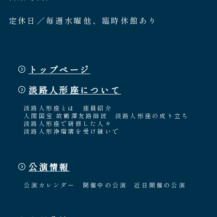
定休日／毎週水曜他、臨時休館あり
トップページ
淡路人形座について
淡路人形座とは
座員紹介
人間国宝 故鶴澤友路師匠
淡路人形座の成り立ち
淡路人形座で研修した人々
淡路人形浄瑠璃を受け継いで
公演情報
公演カレンダー
開催中の公演
近日開催の公演