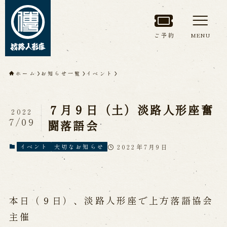
ご予約
MENU
トップページ
ホーム
お知らせ一覧
イベント
淡路人形座について
７月９日（土）淡路人形座奮
2022
淡路人形座とは
座員紹介
7/09
闘落語会
人間国宝 故鶴澤友路師匠
淡路人形座の成り立ち
2022年7月9日
イベント
大切なお知らせ
淡路人形座で研修した人々
淡路人形浄瑠璃を受け継いで
本日（９日）、淡路人形座で上方落語協会
公演情報
主催