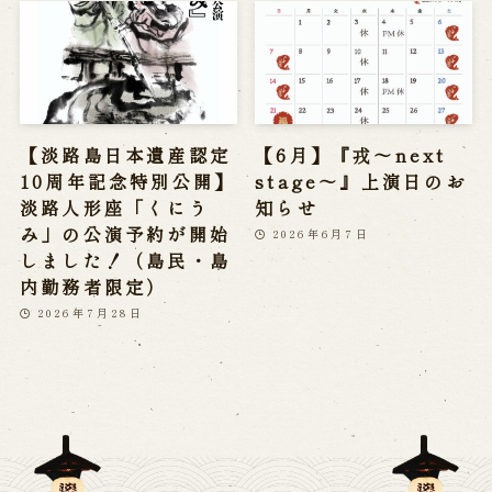
【淡路島日本遺産認定
【6月】『戎～next
10周年記念特別公開】
stage～』上演日のお
淡路人形座「くにう
知らせ
み」の公演予約が開始
2026年6月7日
しました！（島民・島
内勤務者限定）
2026年7月28日