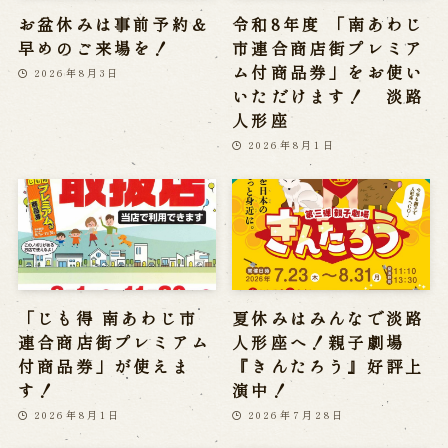
お盆休みは事前予約＆
令和8年度 「南あわじ
早めのご来場を！
市連合商店街プレミア
ム付商品券」をお使い
2026年8月3日
いただけます！ 淡路
人形座
2026年8月1日
「じも得 南あわじ市
夏休みはみんなで淡路
連合商店街プレミアム
人形座へ！親子劇場
付商品券」が使えま
『きんたろう』好評上
す！
演中！
2026年8月1日
2026年7月28日