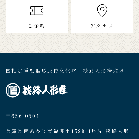
ご予約
アクセス
国指定重要無形民俗文化財 淡路人形浄瑠璃
〒656-0501
兵庫県南あわじ市福良甲1528-1地先 淡路人形