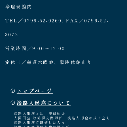
浄瑠璃館内
TEL／0799-52-0260. FAX／0799-52-
3072
営業時間／9:00〜17:00
定休日／毎週水曜他、臨時休館あり
トップページ
淡路人形座について
淡路人形座とは
座員紹介
人間国宝 故鶴澤友路師匠
淡路人形座の成り立ち
淡路人形座で研修した人々
淡路人形浄瑠璃を受け継いで