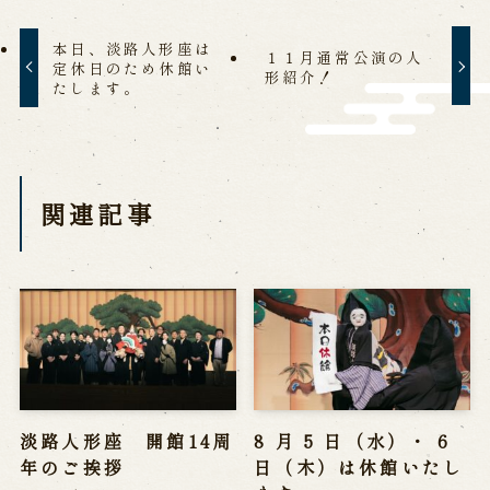
営業日時・料金
アクセス
館内のご案内
本日、淡路人形座は
１１月通常公演の人
定休日のため休館い
形紹介！
たします。
お問い合わせ
よくあるご質問
メールでお問い合わせ
お電話でお問い合わせ
関連記事
予約
WEB予約
メールフォームから予約
お電話で予約
淡路人形座 開館14周
8 月 5 日（水）・ 6
求人情報
年のご挨拶
日（木）は休館いたし