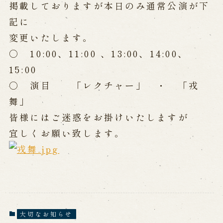
公演カレンダー
開催中の公演
掲載しておりますが本日のみ通常公演が下
近日開催の公演
記に
変更いたします。
○ 10:00、11:00 、13:00、14:00、
出張公演
15:00
出張公演
学校公演
○ 演目 「レクチャー」 ・ 「戎
海外旅行客向け特別公演「くにうみ」
舞」
皆様にはご迷惑をお掛けいたしますが
歴史
宜しくお願い致します。
淡路島と国生み神話
淡路人形浄瑠璃の歴史
淡路人形独自の演目
淡路人形の広がり
南あわじ市の伝統芸能
ご利用案内
大切なお知らせ