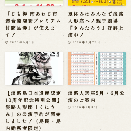
「じも得 南あわじ市
夏休みはみんなで淡路
連合商店街プレミアム
人形座へ！親子劇場
付商品券」が使えま
『きんたろう』好評上
す！
演中！
2026年8月1日
2026年7月28日
【淡路島日本遺産認定
淡路人形座5月・6月公
10周年記念特別公開】
演のご案内
淡路人形座「くにう
2026年5月30日
み」の公演予約が開始
しました！（島民・島
内勤務者限定）