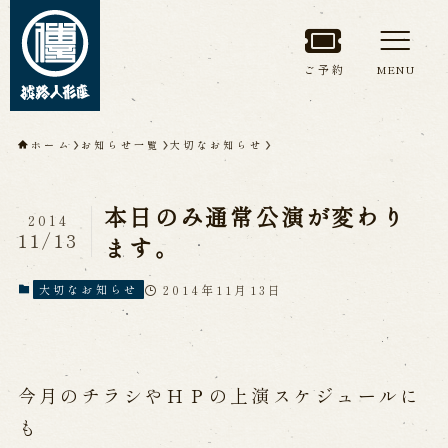
ご予約
MENU
トップページ
ホーム
お知らせ一覧
大切なお知らせ
淡路人形座について
本日のみ通常公演が変わり
2014
淡路人形座とは
座員紹介
11/13
ます。
人間国宝 故鶴澤友路師匠
淡路人形座の成り立ち
2014年11月13日
大切なお知らせ
淡路人形座で研修した人々
淡路人形浄瑠璃を受け継いで
今月のチラシやＨＰの上演スケジュールに
公演情報
も