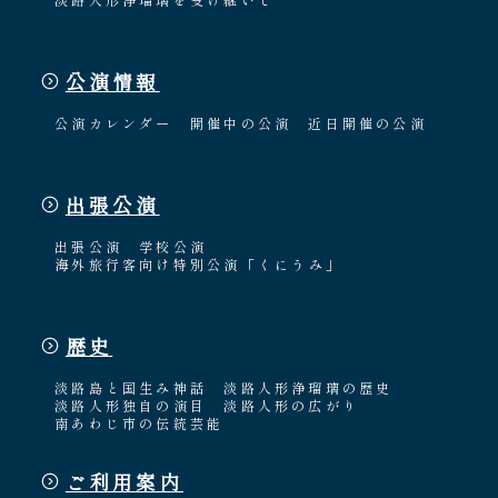
公演情報
公演カレンダー
開催中の公演
近日開催の公演
出張公演
出張公演
学校公演
海外旅行客向け特別公演「くにうみ」
歴史
淡路島と国生み神話
淡路人形浄瑠璃の歴史
淡路人形独自の演目
淡路人形の広がり
南あわじ市の伝統芸能
ご利用案内