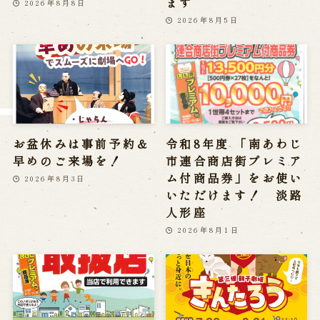
ます
2026年8月8日
※株式会社うずのくに南あわじの求人情報ページへ移動します
2026年8月5日
関連施設
通販サイトうずのくに
道の駅うずしお
うずの丘大鳴門橋記念館
お盆休みは事前予約＆
令和8年度 「南あわじ
早めのご来場を！
市連合商店街プレミア
ム付商品券」をお使い
2026年8月3日
いただけます！ 淡路
人形座
2026年8月1日