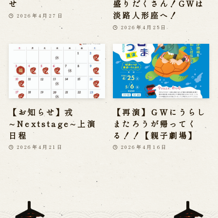
せ
盛りだくさん！GWは
淡路人形座へ！
2026年4月27日
2026年4月25日
【お知らせ】戎
【再演】ＧＷにうらし
∼Nextstage∼上演
またろうが帰ってく
日程
る！！【親子劇場】
2026年4月21日
2026年4月16日