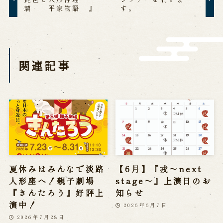
璃 平家物語 』
す。
営業日時・料金
アクセス
館内のご案内
お問い合わせ
関連記事
よくあるご質問
メールでお問い合わせ
お電話でお問い合わせ
予約
WEB予約
メールフォームから予約
お電話で予約
夏休みはみんなで淡路
【6月】『戎～next
人形座へ！親子劇場
stage～』上演日のお
『きんたろう』好評上
知らせ
演中！
2026年6月7日
求人情報
2026年7月28日