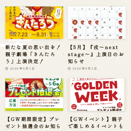
※株式会社うずのくに南あわじの求人情報ページへ移動します
関連施設
通販サイトうずのくに
新たな夏の思い出を！
【5月】『戎～next
道の駅うずしお
うずの丘大鳴門橋記念館
親子劇場「きんたろ
stage～』上演日のお
う」上演決定！
知らせ
2026年6月1日
2026年5月3日
【GW期間限定】プレ
【GWイベント】親子
ゼント抽選会のお知ら
で楽しめるイベントも