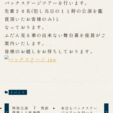
公演カレンダー
開催中の公演
バックステージツアーを行います。
近日開催の公演
先着２０名(但し当日の１１時の公演を鑑
賞頂いたお客様のみ)と
なっております。
出張公演
ふだん見る事の出来ない舞台裏を座員がご
出張公演
学校公演
案内いたします。
海外旅行客向け特別公演「くにうみ」
皆様のお越しをお待ちしております。
歴史
淡路島と国生み神話
淡路人形浄瑠璃の歴史
淡路人形独自の演目
淡路人形の広がり
イベント
南あわじ市の伝統芸能
ご利用案内
特別公演 『 筑前
本日もバックステー
琵琶と人形浄瑠
ジツアーを行いま