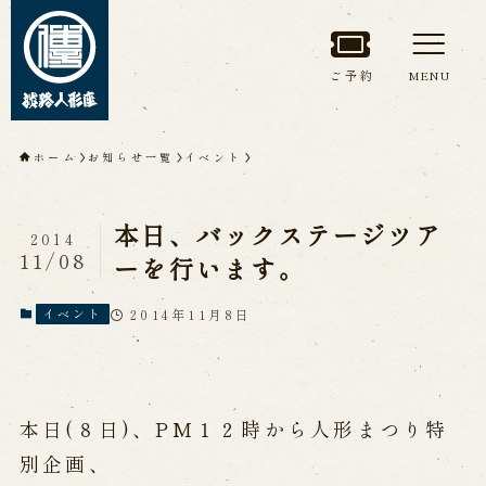
ご予約
MENU
トップページ
ホーム
お知らせ一覧
イベント
淡路人形座について
本日、バックステージツア
2014
淡路人形座とは
座員紹介
11/08
ーを行います。
人間国宝 故鶴澤友路師匠
淡路人形座の成り立ち
2014年11月8日
イベント
淡路人形座で研修した人々
淡路人形浄瑠璃を受け継いで
本日(８日)、PM１２時から人形まつり特
公演情報
別企画、