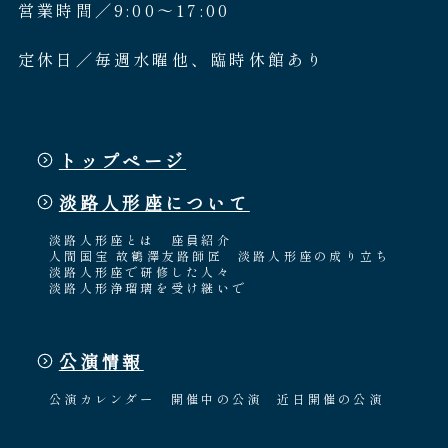
営業時間／9:00〜17:00
定休日／毎週水曜他、臨時休館あり
トップページ
淡路人形座について
淡路人形座とは
座員紹介
人間国宝 故鶴澤友路師匠
淡路人形座の成り立ち
淡路人形座で研修した人々
淡路人形浄瑠璃を受け継いで
公演情報
公演カレンダー
開催中の公演
近日開催の公演