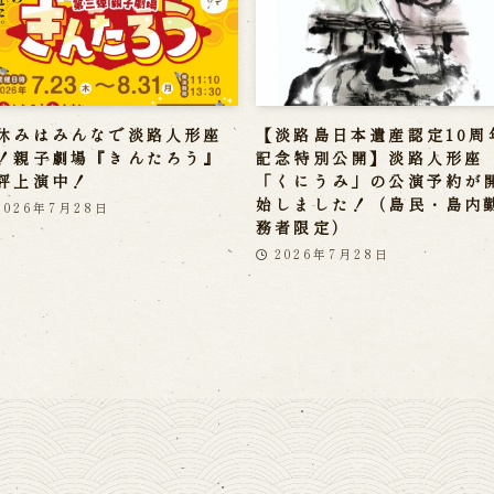
休みはみんなで淡路人形座
【淡路島日本遺産認定10周
！親子劇場『きんたろう』
記念特別公開】淡路人形座
評上演中！
「くにうみ」の公演予約が
始しました！（島民・島内
2026年7月28日
務者限定）
2026年7月28日