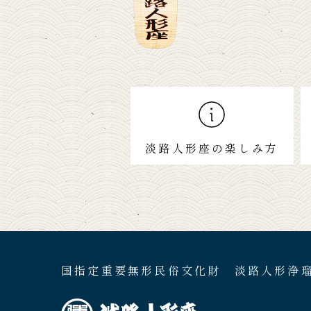
淡路人形座の楽しみ方
国指定重要無形民俗文化財 淡路人形浄