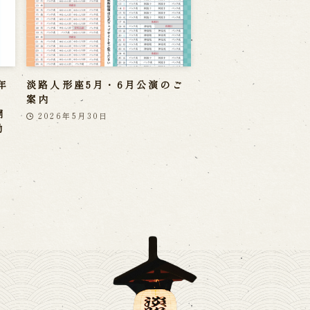
年
淡路人形座5月・6月公演のご
案内
開
2026年5月30日
勤