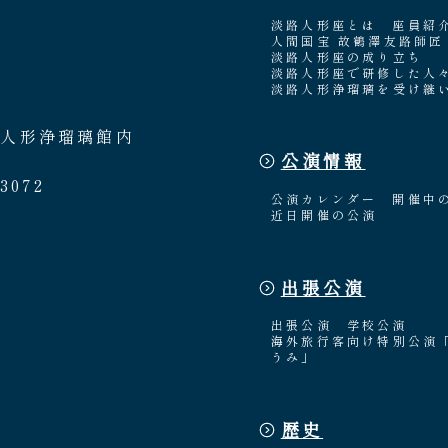
淡路人形座とは
座員紹
人間国宝 故鶴澤友路師匠
淡路人形座の成り立ち
淡路人形座で研修した人
淡路人形浄瑠璃を受け継
路人形浄瑠璃館内
公演情報
3072
公演カレンダー
開催中
近日開催の公演
出張公演
出張公演
学校公演
海外旅行客向け特別公演
うみ」
歴史