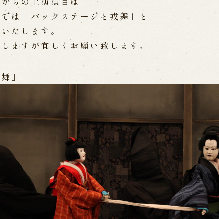
分からの上演演目は
WEB予約
メールフ
」では「バックステージと戎舞」と
更いたします。
たしますが宜しくお願い致します。
け特別公演「くにうみ」
求人情報
※株式会社うずのくに南あわじ
戎舞」
璃の歴史
関連施設
がり
通販サイトうずのくに
道の駅うずしお
うずの丘大鳴門橋記念