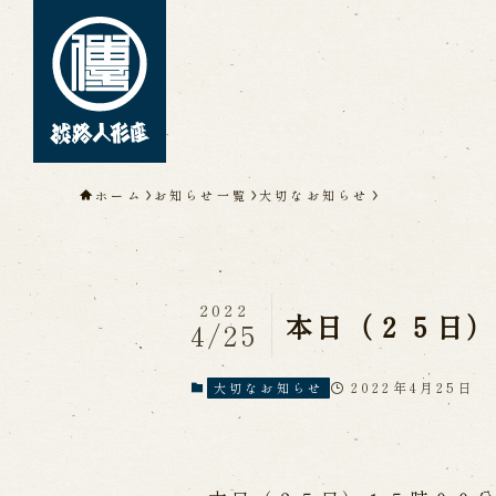
トップページ
ホーム
お知らせ一覧
大切なお知らせ
淡路人形座について
淡路人形座とは
座員紹介
人間国
淡路人形座の成り立ち
淡路人形座
淡路人形浄瑠璃を受け継いで
2022
本日（２５日
4/25
2022年4月25日
大切なお知らせ
公演情報
公演カレンダー
開催中の公演
近