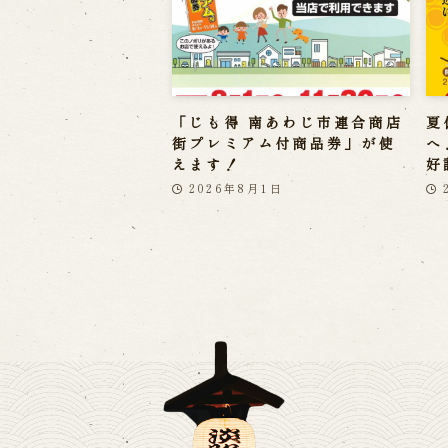
「じも得 南あわじ市連合商店
夏
街プレミアム付商品券」が使
へ
えます！
好
2026年8月1日