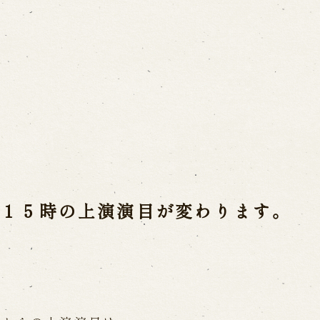
ご利用案内
営業日時・料金
アク
宝 故鶴澤友路師匠
で研修した人々
お問い合わせ
）１５時の上演演目が変わります。
よくあるご質問
メー
お電話でお問い合わせ
日開催の公演
予約