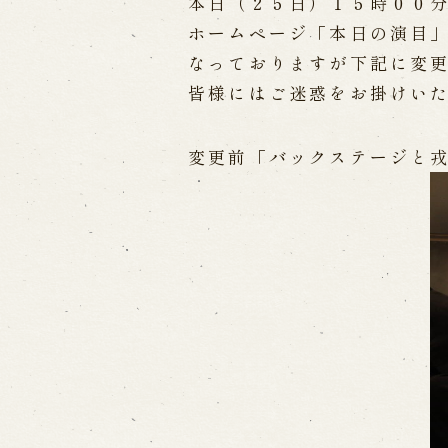
本日（２５日）１５時００
ホームページ「本日の演目
出張公演
なっておりますが下記に変
皆様にはご迷惑をお掛けい
出張公演
学校公演
海外旅行客向
変更前「バックステージと
歴史
淡路島と国生み神話
淡路人形浄瑠
淡路人形独自の演目
淡路人形の広
南あわじ市の伝統芸能