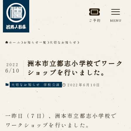
ご予約
MENU
トップページ
ホーム
お知らせ一覧
大切なお知らせ
淡路人形座について
洲本市立都志小学校でワーク
2022
淡路人形座とは
座員紹介
6/10
ショップを行いました。
人間国宝 故鶴澤友路師匠
淡路人形座の成り立ち
2022年6月10日
大切なお知らせ
学校公演
淡路人形座で研修した人々
淡路人形浄瑠璃を受け継いで
一昨日（７日）、洲本市立都志小学校で
公演情報
ワークショップを行いました。