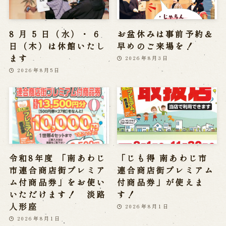
8 月 5 日（水）・ 6
お盆休みは事前予約＆
日（木）は休館いたし
早めのご来場を！
ます
2026年8月3日
2026年8月5日
令和8年度 「南あわじ
「じも得 南あわじ市
市連合商店街プレミア
連合商店街プレミアム
ム付商品券」をお使い
付商品券」が使えま
いただけます！ 淡路
す！
人形座
2026年8月1日
2026年8月1日