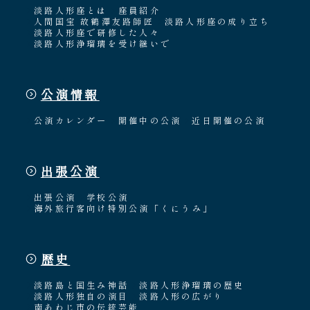
淡路人形座とは
座員紹介
人間国宝 故鶴澤友路師匠
淡路人形座の成り立ち
淡路人形座で研修した人々
淡路人形浄瑠璃を受け継いで
公演情報
公演カレンダー
開催中の公演
近日開催の公演
出張公演
出張公演
学校公演
海外旅行客向け特別公演「くにうみ」
歴史
淡路島と国生み神話
淡路人形浄瑠璃の歴史
淡路人形独自の演目
淡路人形の広がり
南あわじ市の伝統芸能