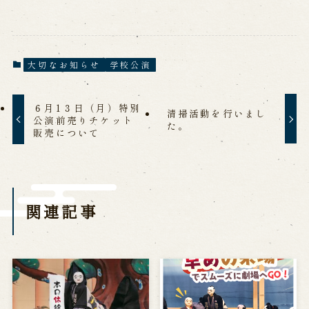
※株式会社うずのくに南あわじの求人情報ページへ移動します
関連施設
大切なお知らせ
学校公演
通販サイトうずのくに
６月1３日（月）特別
道の駅うずしお
清掃活動を行いまし
公演前売りチケット
うずの丘大鳴門橋記念館
た。
販売について
関連記事