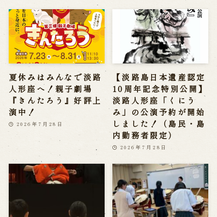
夏休みはみんなで淡路
【淡路島日本遺産認定
人形座へ！親子劇場
10周年記念特別公開】
『きんたろう』好評上
淡路人形座「くにう
演中！
み」の公演予約が開始
しました！（島民・島
2026年7月28日
内勤務者限定）
2026年7月28日