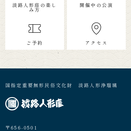
淡路人形座の楽し
開催中の公演
み方
ご予約
アクセス
国指定重要無形民俗文化財 淡路人形浄瑠璃
〒656-0501