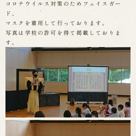
公演カレンダー
開催中の公演
コロナウイルス対策のためフェイスガー
近日開催の公演
ド、
マスクを着用して行っております。
写真は学校の許可を得て掲載しておりま
出張公演
す。
出張公演
学校公演
海外旅行客向け特別公演「くにうみ」
歴史
淡路島と国生み神話
淡路人形浄瑠璃の歴史
淡路人形独自の演目
淡路人形の広がり
南あわじ市の伝統芸能
ご利用案内