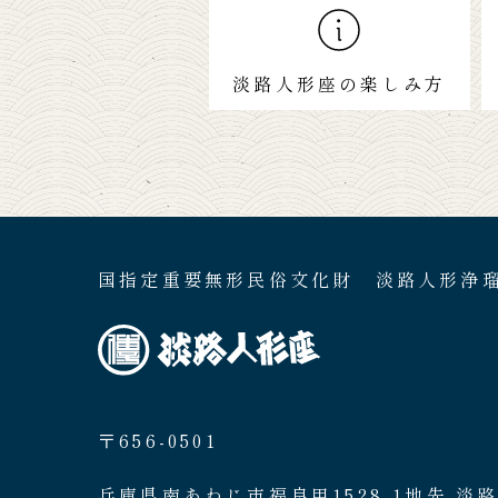
淡路人形座の楽しみ方
国指定重要無形民俗文化財 淡路人形浄
〒656-0501
兵庫県南あわじ市福良甲1528-1地先 淡