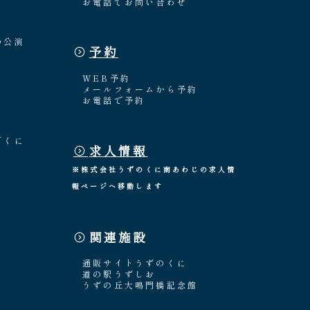
お電話でお問い合わせ
の公演
予約
WEB予約
メールフォームから予約
お電話で予約
「くに
求人情報
※株式会社うずのくに南あわじの求人情
報ページへ移動します
関連施設
通販サイトうずのくに
道の駅うずしお
うずの丘大鳴門橋記念館