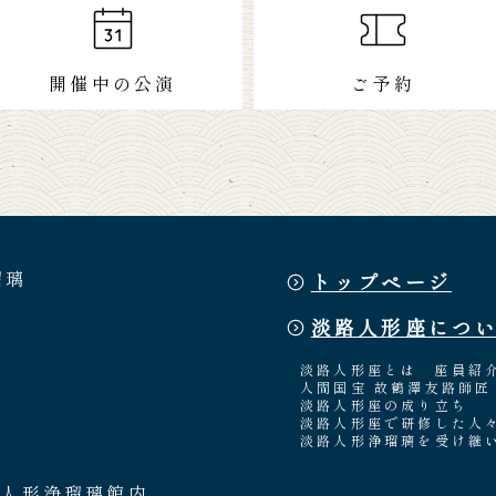
開催中の公演
ご予約
瑠璃
トップページ
淡路人形座につ
淡路人形座とは
座員紹
人間国宝 故鶴澤友路師匠
淡路人形座の成り立ち
淡路人形座で研修した人
淡路人形浄瑠璃を受け継
路人形浄瑠璃館内