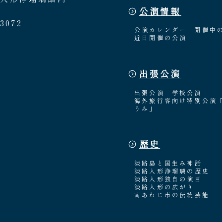
公演情報
3072
公演カレンダー
開催中
近日開催の公演
出張公演
出張公演
学校公演
海外旅行客向け特別公演
うみ」
歴史
淡路島と国生み神話
淡路人形浄瑠璃の歴史
淡路人形独自の演目
淡路人形の広がり
南あわじ市の伝統芸能