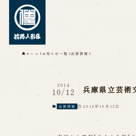
トップページ
ホーム
お知らせ一覧
出張情報
淡路人形座について
淡路人形座とは
座員紹介
人間国
淡路人形座の成り立ち
淡路人形座
淡路人形浄瑠璃を受け継いで
2014
兵庫県立芸術
10/12
2014年10月12日
出張情報
公演情報
公演カレンダー
開催中の公演
近