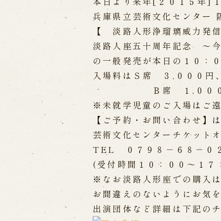
本日より来年[２０１５年]
兵庫県立芸術文化センター 
出張公演
【 淡路人形浄瑠璃威力発
淡路人座五十周年記念 ～
出張公演
学校公演
海外旅行客向
の一般発売が本日の１０：
入場料はＳ席 ３,０００円
歴史
Ｂ席 １,０００円 
※未就学児童のご入場はご
淡路島と国生み神話
淡路人形浄瑠
【ご予約・お問い合わせ】
淡路人形独自の演目
淡路人形の広
南あわじ市の伝統芸能
芸術文化センターチケット
TEL ０７９８－６８－０
(受付時間１０：００～１７
※なお淡路人形座での購入
お間違えのないようにお気
出演団体など詳細は下記の