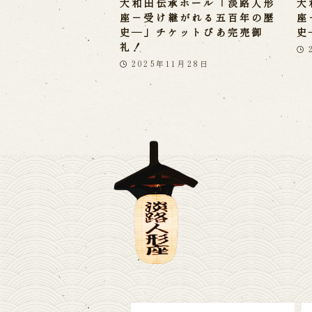
大和田伝承ホール「淡路人形
大
座－受け継がれる五百年の歴
座
史―」チケットぴあ完売御
史
礼！
2025年11月28日