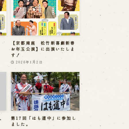
【京都南座 松竹新喜劇新春
お年玉公演】に出演いたしま
す！
2026年1月2日
人
第17回「はも道中」に参加し
ました。