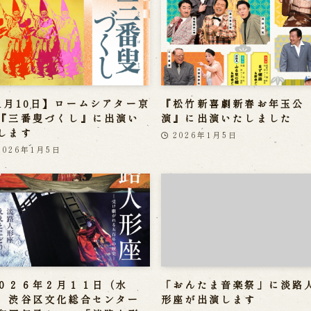
1月10日】ロームシアター京
『松竹新喜劇新春お年玉公
『三番叟づくし』に出演い
演』に出演いたしました
します
2026年1月5日
2026年1月5日
０２６年２月１１日（水
「おんたま音楽祭」に淡路
）渋谷区文化総合センター
形座が出演します