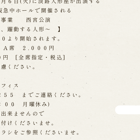
１月６日(火)に淡路人形座が出演する
WEB予約
メールフ
阪急中ホールで開催される
信事業 西宮公演
今、躍動する人形～ 】
け特別公演「くにうみ」
求人情報
００より開始されます。
※株式会社うずのくに南あわじ
、Ａ席 ２,０００円
[全席指定・税込]
遠慮ください。
璃の歴史
関連施設
は
がり
オフィス
通販サイトうずのくに
道の駅うずしお
２５５ までご連絡ください。
うずの丘大鳴門橋記念
：００ 月曜休み)
は出来ませんので
を付けくださいませ。
チラシをご参照くださいませ。