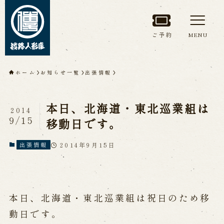
ご予約
MENU
トップページ
ホーム
お知らせ一覧
出張情報
淡路人形座について
本日、北海道・東北巡業組は
2014
淡路人形座とは
座員紹介
9/15
移動日です。
人間国宝 故鶴澤友路師匠
淡路人形座の成り立ち
2014年9月15日
出張情報
淡路人形座で研修した人々
淡路人形浄瑠璃を受け継いで
本日、北海道・東北巡業組は祝日のため移
公演情報
動日です。