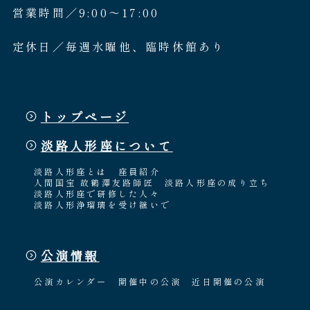
営業時間／9:00〜17:00
定休日／毎週水曜他、臨時休館あり
トップページ
淡路人形座について
淡路人形座とは
座員紹介
人間国宝 故鶴澤友路師匠
淡路人形座の成り立ち
淡路人形座で研修した人々
淡路人形浄瑠璃を受け継いで
公演情報
公演カレンダー
開催中の公演
近日開催の公演