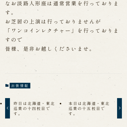
公演カレンダー
開催中の公演
なお淡路人形座は通常営業を行っておりま
近日開催の公演
す。
お芝居の上演は行っておりませんが
「ワンコインレクチャー」を行っておりま
出張公演
すので
出張公演
学校公演
皆様、是非お越しくださいませ。
海外旅行客向け特別公演「くにうみ」
歴史
出張情報
淡路島と国生み神話
淡路人形浄瑠璃の歴史
淡路人形独自の演目
淡路人形の広がり
昨日は北海道・東北
本日は北海道・東北
南あわじ市の伝統芸能
巡業の十四校目で
巡業の十五校目で
す。
す。
ご利用案内