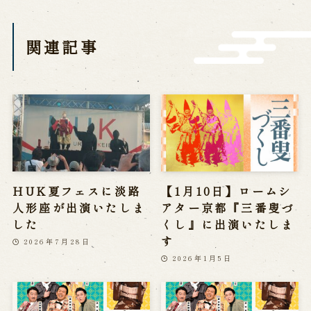
営業日時・料金
アクセス
館内のご案内
関連記事
お問い合わせ
よくあるご質問
メールでお問い合わせ
お電話でお問い合わせ
予約
HUK夏フェスに淡路
【1月10日】ロームシ
人形座が出演いたしま
アター京都『三番叟づ
WEB予約
メールフォームから予約
した
くし』に出演いたしま
お電話で予約
す
2026年7月28日
2026年1月5日
求人情報