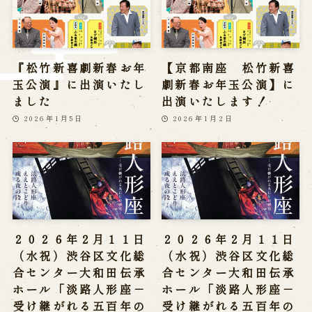
※株式会社うずのくに南あわじの求人情報ページへ移動します
関連施設
『松竹新喜劇新春お年
【京都南座 松竹新喜
玉公演』に出演いたし
劇新春お年玉公演】に
通販サイトうずのくに
ました
出演いたします！
道の駅うずしお
2026年1月5日
2026年1月2日
うずの丘大鳴門橋記念館
２０２６年２月１１日
２０２６年２月１１日
（水祝）渋谷区文化総
（水祝）渋谷区文化総
合センター大和田伝承
合センター大和田伝承
ホール「淡路人形座－
ホール「淡路人形座－
受け継がれる五百年の
受け継がれる五百年の