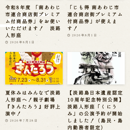
※株式会社うずのくに南あわじの求人情報ページへ移動します
令和8年度 「南あわじ
「じも得 南あわじ市
市連合商店街プレミア
連合商店街プレミアム
ム付商品券」をお使い
付商品券」が使えま
関連施設
いただけます！ 淡路
す！
人形座
2026年8月1日
通販サイトうずのくに
2026年8月1日
道の駅うずしお
うずの丘大鳴門橋記念館
夏休みはみんなで淡路
【淡路島日本遺産認定
人形座へ！親子劇場
10周年記念特別公開】
『きんたろう』好評上
淡路人形座「くにう
演中！
み」の公演予約が開始
しました！（島民・島
2026年7月28日
内勤務者限定）