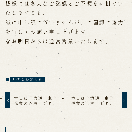
公演カレンダー
開催中の公演
皆様には多大なご迷惑とご不便をお掛けい
近日開催の公演
たしますこと、
誠に申し訳ございませんが、ご理解ご協力
を宜しくお願い申し上げます。
出張公演
なお明日からは通常営業いたします。
出張公演
学校公演
海外旅行客向け特別公演「くにうみ」
歴史
大切なお知らせ
淡路島と国生み神話
淡路人形浄瑠璃の歴史
本日は北海道・東北
本日は北海道・東北
淡路人形独自の演目
淡路人形の広がり
巡業の六校目です。
巡業の七校目です。
南あわじ市の伝統芸能
ご利用案内