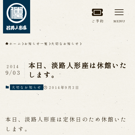
ご予約
MENU
トップページ
ホーム
お知らせ一覧
大切なお知らせ
淡路人形座について
本日、淡路人形座は休館いた
2014
淡路人形座とは
座員紹介
9/03
します。
人間国宝 故鶴澤友路師匠
淡路人形座の成り立ち
2014年9月3日
大切なお知らせ
淡路人形座で研修した人々
淡路人形浄瑠璃を受け継いで
本日、淡路人形座は定休日のため休館いた
公演情報
します。