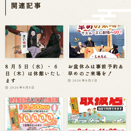
関連記事
営業日時・料金
アクセス
館内のご案内
お問い合わせ
よくあるご質問
メールでお問い合わせ
お電話でお問い合わせ
8 月 5 日（水）・ 6
お盆休みは事前予約＆
日（木）は休館いたし
早めのご来場を！
予約
ます
2026年8月3日
2026年8月5日
WEB予約
メールフォームから予約
お電話で予約
求人情報