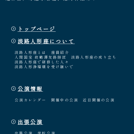
トップページ
淡路人形座について
淡路人形座とは
座員紹介
人間国宝 故鶴澤友路師匠
淡路人形座の成り立ち
淡路人形座で研修した人々
淡路人形浄瑠璃を受け継いで
公演情報
公演カレンダー
開催中の公演
近日開催の公演
出張公演
出張公演
学校公演