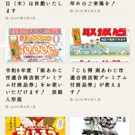
日（木）は休館いたし
早めのご来場を！
※株式会社うずのくに南あわじの求人情報ページへ移動します
ます
2026年8月3日
2026年8月5日
関連施設
通販サイトうずのくに
道の駅うずしお
うずの丘大鳴門橋記念館
令和8年度 「南あわじ
「じも得 南あわじ市
市連合商店街プレミア
連合商店街プレミアム
ム付商品券」をお使い
付商品券」が使えま
いただけます！ 淡路
す！
人形座
2026年8月1日
2026年8月1日