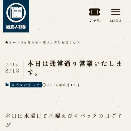
ご予約
MENU
トップページ
ホーム
お知らせ一覧
大切なお知らせ
淡路人形座について
本日は通常通り営業いたしま
2014
淡路人形座とは
座員紹介
8/13
す。
人間国宝 故鶴澤友路師匠
淡路人形座の成り立ち
2014年8月13日
大切なお知らせ
淡路人形座で研修した人々
淡路人形浄瑠璃を受け継いで
本日は水曜日で水曜えびすパックの日です
公演情報
が