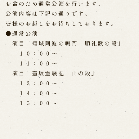
公演カレンダー
開催中の公演
お盆のため通常公演を行います。
近日開催の公演
公演内容は下記の通りです。
皆様のお越しをお待ちしております。
●通常公演
出張公演
演目「傾城阿波の鳴門 順礼歌の段」
出張公演
学校公演
１０：００～
海外旅行客向け特別公演「くにうみ」
１１：００～
演目「壺坂霊験記 山の段」
歴史
１３：００～
１４：００～
淡路島と国生み神話
１５：００～
淡路人形浄瑠璃の歴史
淡路人形独自の演目
淡路人形の広がり
南あわじ市の伝統芸能
ご利用案内