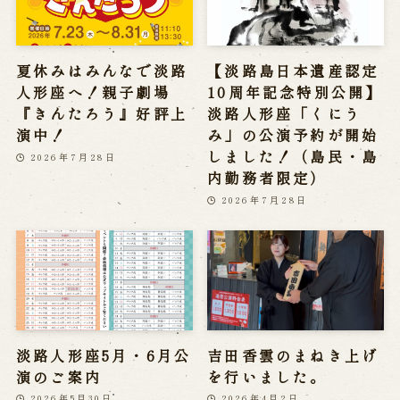
夏休みはみんなで淡路
【淡路島日本遺産認定
人形座へ！親子劇場
10周年記念特別公開】
『きんたろう』好評上
淡路人形座「くにう
演中！
み」の公演予約が開始
しました！（島民・島
2026年7月28日
内勤務者限定）
2026年7月28日
淡路人形座5月・6月公
吉田香雲のまねき上げ
演のご案内
を行いました。
2026年5月30日
2026年4月2日