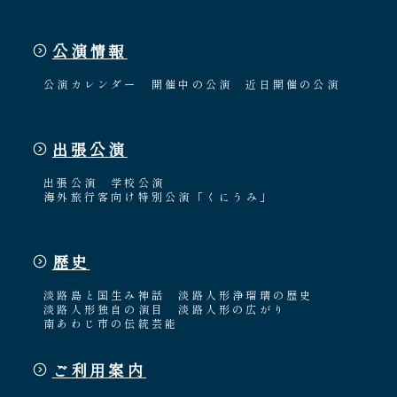
公演情報
公演カレンダー
開催中の公演
近日開催の公演
出張公演
出張公演
学校公演
海外旅行客向け特別公演「くにうみ」
歴史
淡路島と国生み神話
淡路人形浄瑠璃の歴史
淡路人形独自の演目
淡路人形の広がり
南あわじ市の伝統芸能
ご利用案内