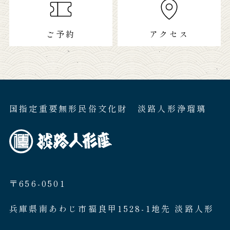
ご予約
アクセス
国指定重要無形民俗文化財 淡路人形浄瑠璃
〒656-0501
兵庫県南あわじ市福良甲1528-1地先 淡路人形