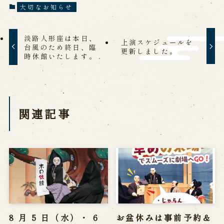
大切なお知らせ
営業日時・料金
アクセス
館内のご案内
淡路人形座は本日、
上演スケジュールを
台風のため終日、臨
更新しました。
お問い合わせ
時休館いたします。
よくあるご質問
メールでお問い合わせ
お電話でお問い合わせ
関連記事
予約
WEB予約
メールフォームから予約
お電話で予約
求人情報
8 月 5 日（水）・ 6
お盆休みは事前予約＆