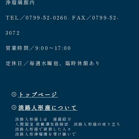
浄瑠璃館内
TEL／0799-52-0260. FAX／0799-52-
3072
営業時間／9:00〜17:00
定休日／毎週水曜他、臨時休館あり
トップページ
淡路人形座について
淡路人形座とは
座員紹介
人間国宝 故鶴澤友路師匠
淡路人形座の成り立ち
淡路人形座で研修した人々
淡路人形浄瑠璃を受け継いで