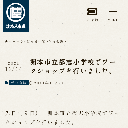
ご予約
MENU
トップページ
ホーム
お知らせ一覧
学校公演
淡路人形座について
洲本市立都志小学校でワー
2021
淡路人形座とは
座員紹介
11/14
クショップを行いました。
人間国宝 故鶴澤友路師匠
淡路人形座の成り立ち
2021年11月14日
学校公演
淡路人形座で研修した人々
淡路人形浄瑠璃を受け継いで
先日（９日）、洲本市立都志小学校でワー
公演情報
クショップを行いました。