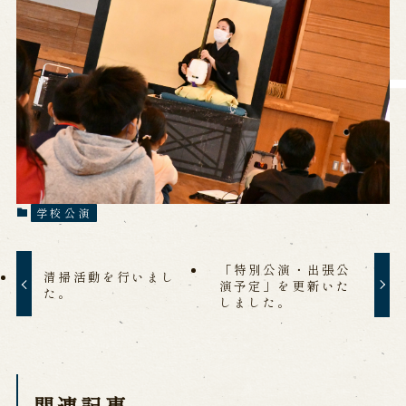
営業日時・料金
アクセス
館内のご案内
お問い合わせ
よくあるご質問
メールでお問い合わせ
お電話でお問い合わせ
学校公演
予約
「特別公演・出張公
清掃活動を行いまし
WEB予約
メールフォームから予約
演予定」を更新いた
た。
お電話で予約
しました。
求人情報
関連記事