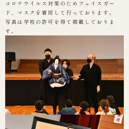
公演カレンダー
開催中の公演
コロナウイルス対策のためフェイスガー
近日開催の公演
ド、マスクを着用して行っております。
写真は学校の許可を得て掲載しておりま
す。
出張公演
出張公演
学校公演
海外旅行客向け特別公演「くにうみ」
歴史
淡路島と国生み神話
淡路人形浄瑠璃の歴史
淡路人形独自の演目
淡路人形の広がり
南あわじ市の伝統芸能
ご利用案内