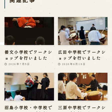
※株式会社うずのくに南あわじの求人情報ページへ移動します
関連施設
通販サイトうずのくに
道の駅うずしお
うずの丘大鳴門橋記念館
倭文小学校でワークシ
広田中学校でワークシ
ョップを行いました
ョップを行いました
2026年7月5日
2026年6月18日
沼島小学校・中学校で
三原中学校でワークシ