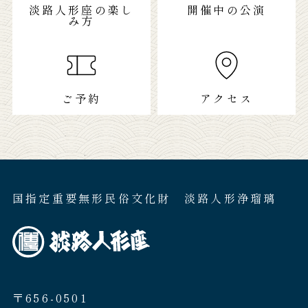
淡路人形座の楽し
開催中の公演
み方
ご予約
アクセス
国指定重要無形民俗文化財 淡路人形浄瑠璃
〒656-0501