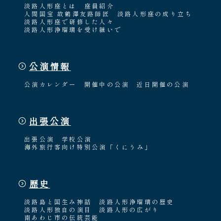
淡路人形座とは
座員紹介
人間国宝 故鶴澤友路師匠
淡路人形座の成り立ち
淡路人形座で研修した人々
淡路人形浄瑠璃を受け継いで
公演情報
公演カレンダー
開催中の公演
近日開催の公演
出張公演
出張公演
学校公演
海外旅行客向け特別公演「くにうみ」
歴史
淡路島と国生み神話
淡路人形浄瑠璃の歴史
淡路人形独自の演目
淡路人形の広がり
南あわじ市の伝統芸能