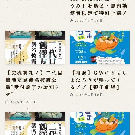
うみ」を島民・島内勤
務者限定で特別上演！
2026年5月18日
【完売御礼！】二代目
【再演】ＧＷにうらし
鶴澤友路襲名披露公
またろうが帰ってく
演“受付終了のお知ら
る！！【親子劇場】
せ”
2026年4月16日
2026年5月8日