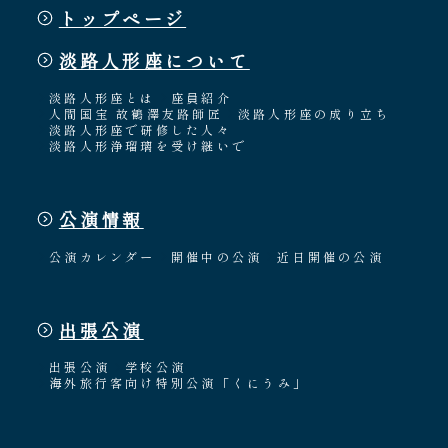
トップページ
淡路人形座について
淡路人形座とは
座員紹介
人間国宝 故鶴澤友路師匠
淡路人形座の成り立ち
淡路人形座で研修した人々
淡路人形浄瑠璃を受け継いで
公演情報
公演カレンダー
開催中の公演
近日開催の公演
出張公演
出張公演
学校公演
海外旅行客向け特別公演「くにうみ」