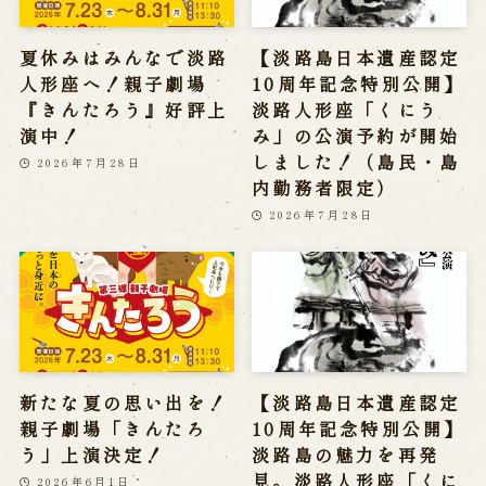
夏休みはみんなで淡路
【淡路島日本遺産認定
人形座へ！親子劇場
10周年記念特別公開】
『きんたろう』好評上
淡路人形座「くにう
演中！
み」の公演予約が開始
しました！（島民・島
2026年7月28日
内勤務者限定）
2026年7月28日
新たな夏の思い出を！
【淡路島日本遺産認定
親子劇場「きんたろ
10周年記念特別公開】
う」上演決定！
淡路島の魅力を再発
見。淡路人形座「くに
2026年6月1日