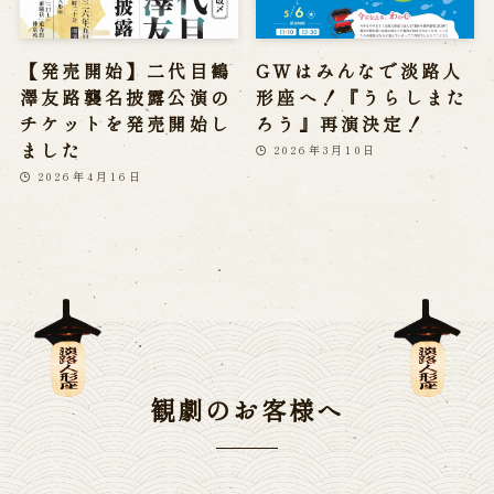
【発売開始】二代目鶴
GWはみんなで淡路人
澤友路襲名披露公演の
形座へ！『うらしまた
チケットを発売開始し
ろう』再演決定！
ました
2026年3月10日
2026年4月16日
観劇のお客様へ