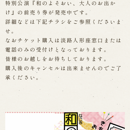
公演カレンダー
開催中の公演
特別公演『和のよそおい、大人のお出か
近日開催の公演
け』の前売り券が発売中です。
詳細などは下記チラシをご参照くださいま
せ。
出張公演
なおチケット購入は淡路人形座窓口または
出張公演
学校公演
電話のみの受付けとなっております。
海外旅行客向け特別公演「くにうみ」
皆様のお越しをお待ちしております。
購入後のキャンセルは出来ませんのでご了
歴史
承ください。
淡路島と国生み神話
淡路人形浄瑠璃の歴史
淡路人形独自の演目
淡路人形の広がり
南あわじ市の伝統芸能
ご利用案内