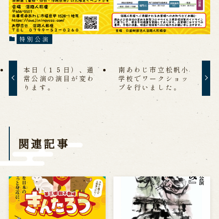
※株式会社うずのくに南あわじの求人情報ページへ移動します
特別公演
関連施設
通販サイトうずのくに
本日（１５日）、通
南あわじ市立松帆小
道の駅うずしお
常公演の演目が変わ
学校でワークショッ
ります。
プを行いました。
うずの丘大鳴門橋記念館
関連記事