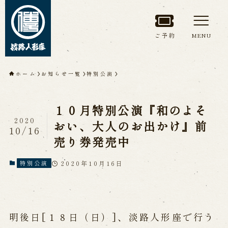
ご予約
MENU
トップページ
ホーム
お知らせ一覧
特別公演
淡路人形座について
１０月特別公演『和のよそ
淡路人形座とは
座員紹介
2020
おい、大人のお出かけ』前
10/16
人間国宝 故鶴澤友路師匠
売り券発売中
淡路人形座の成り立ち
淡路人形座で研修した人々
淡路人形浄瑠璃を受け継いで
2020年10月16日
特別公演
公演情報
明後日[１８日（日）]、淡路人形座で行う