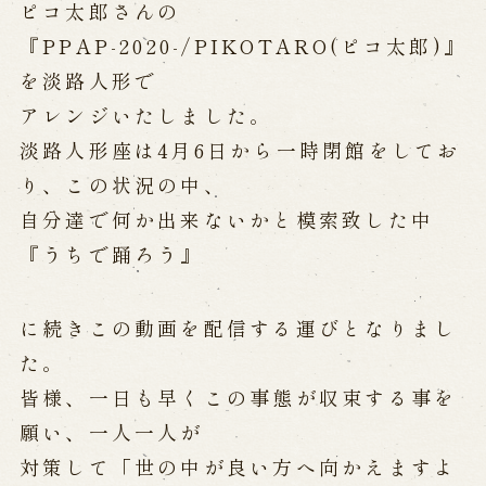
公演カレンダー
開催中の公演
ピコ太郎さんの
近日開催の公演
『PPAP-2020-/PIKOTARO(ピコ太郎)』
を淡路人形で
アレンジいたしました。
出張公演
淡路人形座は4月6日から一時閉館をしてお
出張公演
学校公演
り、この状況の中、
海外旅行客向け特別公演「くにうみ」
自分達で何か出来ないかと模索致した中
『うちで踊ろう』
歴史
に続きこの動画を配信する運びとなりまし
淡路島と国生み神話
淡路人形浄瑠璃の歴史
た。
淡路人形独自の演目
淡路人形の広がり
皆様、一日も早くこの事態が収束する事を
南あわじ市の伝統芸能
願い、一人一人が
ご利用案内
対策して「世の中が良い方へ向かえますよ