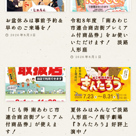
お盆休みは事前予約＆
令和8年度 「南あわじ
早めのご来場を！
市連合商店街プレミア
ム付商品券」をお使い
2026年8月3日
いただけます！ 淡路
人形座
2026年8月1日
「じも得 南あわじ市
夏休みはみんなで淡路
連合商店街プレミアム
人形座へ！親子劇場
付商品券」が使えま
『きんたろう』好評上
す！
演中！