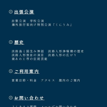
出張公演
出張公演
学校公演
海外旅行客向け特別公演「くにうみ」
歴史
淡路島と国生み神話
淡路人形浄瑠璃の歴史
淡路人形独自の演目
淡路人形の広がり
南あわじ市の伝統芸能
ご利用案内
営業日時・料金
アクセス
館内のご案内
お問い合わせ
よくあるご質問
メールでお問い合わせ