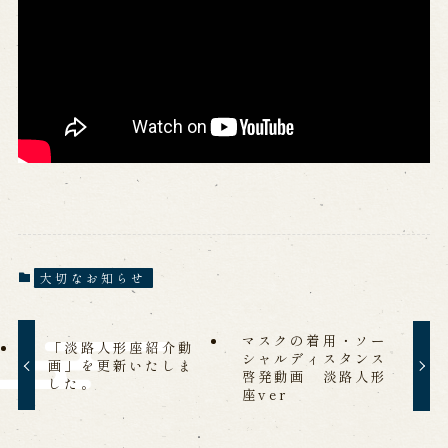
※株式会社うずのくに南あわじの求人情報ページへ移動します
関連施設
通販サイトうずのくに
道の駅うずしお
うずの丘大鳴門橋記念館
大切なお知らせ
マスクの着用・ソー
「淡路人形座紹介動
シャルディスタンス
画」を更新いたしま
啓発動画 淡路人形
した。
座ver