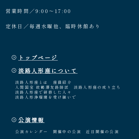
営業時間／9:00〜17:00
定休日／毎週水曜他、臨時休館あり
トップページ
淡路人形座について
淡路人形座とは
座員紹介
人間国宝 故鶴澤友路師匠
淡路人形座の成り立ち
淡路人形座で研修した人々
淡路人形浄瑠璃を受け継いで
公演情報
公演カレンダー
開催中の公演
近日開催の公演