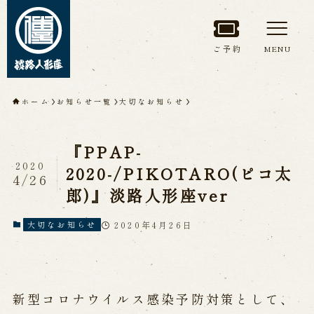
ご予約
MENU
トップページ
ホーム
お知らせ一覧
大切なお知らせ
淡路人形座について
『PPAP-
淡路人形座とは
座員紹介
2020
2020-/PIKOTARO(ピコ太
4/26
人間国宝 故鶴澤友路師匠
郎)』淡路人形座ver
淡路人形座の成り立ち
淡路人形座で研修した人々
淡路人形浄瑠璃を受け継いで
2020年4月26日
大切なお知らせ
公演情報
新型コロナウイルス感染予防対策として、