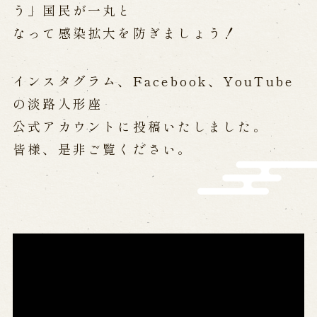
う」国民が一丸と
営業日時・料金
アクセス
館内のご案内
なって感染拡大を防ぎましょう！
お問い合わせ
インスタグラム、Facebook、YouTube
の淡路人形座
よくあるご質問
メールでお問い合わせ
公式アカウントに投稿いたしました。
お電話でお問い合わせ
皆様、是非ご覧ください。
予約
WEB予約
メールフォームから予約
お電話で予約
求人情報