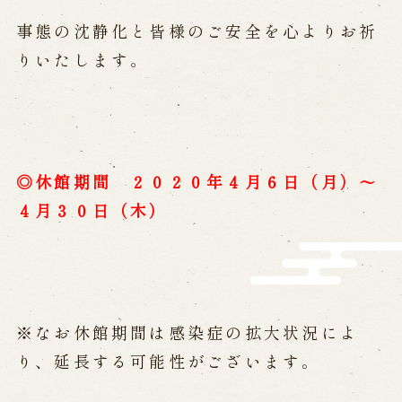
営業日時・料金
アクセス
館内のご案内
事態の沈静化と皆様のご安全を心よりお祈
りいたします。
お問い合わせ
よくあるご質問
メールでお問い合わせ
お電話でお問い合わせ
◎休館期間 ２０２０年４月６日（月）～
４月３０日（木）
予約
WEB予約
メールフォームから予約
お電話で予約
※なお休館期間は感染症の拡大状況によ
り、延長する可能性がございます。
求人情報