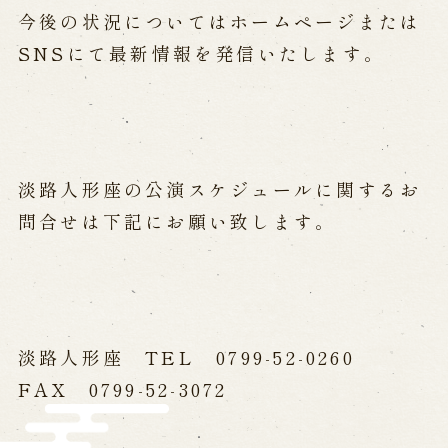
※株式会社うずのくに南あわじの求人情報ページへ移動します
今後の状況についてはホームページまたは
SNSにて最新情報を発信いたします。
関連施設
通販サイトうずのくに
道の駅うずしお
うずの丘大鳴門橋記念館
淡路人形座の公演スケジュールに関するお
問合せは下記にお願い致します。
淡路人形座 TEL 0799-52-0260
FAX 0799-52-3072