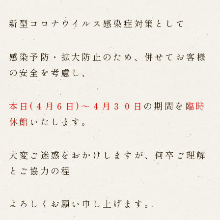
公演カレンダー
開催中の公演
近日開催の公演
新型コロナウイルス感染症対策として
出張公演
感染予防・拡大防止のため、併せてお客様
の安全を考慮し、
出張公演
学校公演
海外旅行客向け特別公演「くにうみ」
本日(４月６日)～４月３０日
の期間を
臨時
休館
いたします。
歴史
淡路島と国生み神話
大変ご迷惑をおかけしますが、何卒ご理解
淡路人形浄瑠璃の歴史
とご協力の程
淡路人形独自の演目
淡路人形の広がり
南あわじ市の伝統芸能
よろしくお願い申し上げます。
ご利用案内