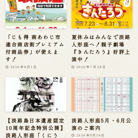
「じも得 南あわじ市
夏休みはみんなで淡路
連合商店街プレミアム
人形座へ！親子劇場
付商品券」が使えま
『きんたろう』好評上
す！
演中！
2026年8月1日
2026年7月28日
【淡路島日本遺産認定
淡路人形座5月・6月公
10周年記念特別公開】
演のご案内
淡路人形座「くにう
2026年5月30日