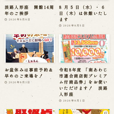
淡路人形座 開館14周
8 月 5 日（水）・ 6
年のご挨拶
日（木）は休館いたし
ます
2026年8月8日
2026年8月5日
お盆休みは事前予約＆
令和8年度 「南あわじ
早めのご来場を！
市連合商店街プレミア
ム付商品券」をお使い
2026年8月3日
いただけます！ 淡路
人形座
2026年8月1日