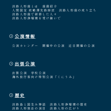
淡路人形座とは
座員紹介
人間国宝 故鶴澤友路師匠
淡路人形座の成り立ち
淡路人形座で研修した人々
淡路人形浄瑠璃を受け継いで
公演情報
公演カレンダー
開催中の公演
近日開催の公演
出張公演
出張公演
学校公演
海外旅行客向け特別公演「くにうみ」
歴史
淡路島と国生み神話
淡路人形浄瑠璃の歴史
淡路人形独自の演目
淡路人形の広がり