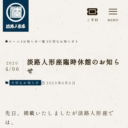
ご予約
MENU
トップページ
ホーム
お知らせ一覧
大切なお知らせ
淡路人形座について
淡路人形座臨時休館のお知ら
2020
淡路人形座とは
座員紹介
4/06
せ
人間国宝 故鶴澤友路師匠
淡路人形座の成り立ち
2020年4月6日
大切なお知らせ
淡路人形座で研修した人々
淡路人形浄瑠璃を受け継いで
先日、掲載いたしましたが淡路人形座で
公演情報
は、