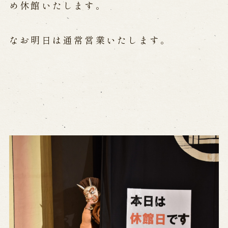
公演カレンダー
開催中の公演
め休館いたします。
近日開催の公演
なお明日は通常営業いたします。
出張公演
出張公演
学校公演
海外旅行客向け特別公演「くにうみ」
歴史
淡路島と国生み神話
淡路人形浄瑠璃の歴史
淡路人形独自の演目
淡路人形の広がり
南あわじ市の伝統芸能
ご利用案内