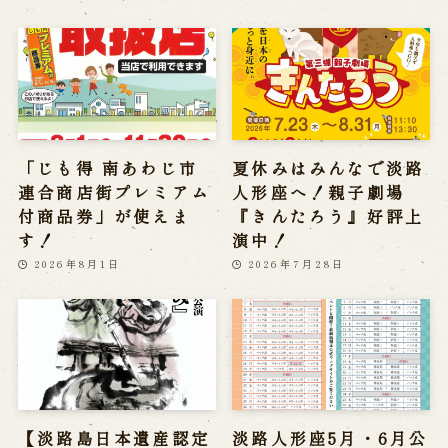
「じも得 南あわじ市
夏休みはみんなで淡路
連合商店街プレミアム
人形座へ！親子劇場
付商品券」が使えま
『きんたろう』好評上
す！
演中！
2026年8月1日
2026年7月28日
【淡路島日本遺産認定
淡路人形座5月・6月公