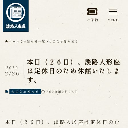
ご予約
MENU
トップページ
ホーム
お知らせ一覧
大切なお知らせ
淡路人形座について
本日（２６日）、淡路人形座
淡路人形座とは
座員紹介
2020
は定休日のため休館いたしま
2/26
人間国宝 故鶴澤友路師匠
す。
淡路人形座の成り立ち
淡路人形座で研修した人々
淡路人形浄瑠璃を受け継いで
2020年2月26日
大切なお知らせ
公演情報
本日（２６日）、淡路人形座は定休日のた