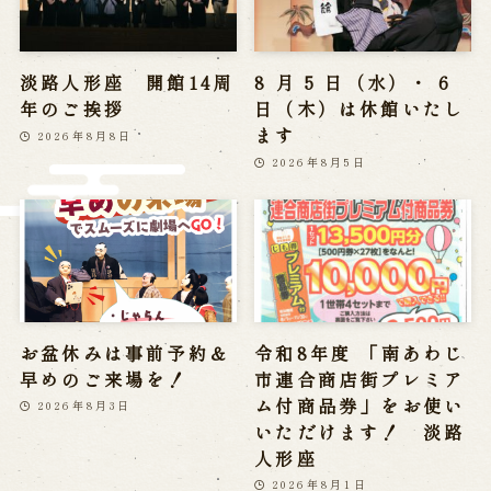
※株式会社うずのくに南あわじの求人情報ページへ移動します
淡路人形座 開館14周
8 月 5 日（水）・ 6
関連施設
年のご挨拶
日（木）は休館いたし
ます
2026年8月8日
通販サイトうずのくに
2026年8月5日
道の駅うずしお
うずの丘大鳴門橋記念館
お盆休みは事前予約＆
令和8年度 「南あわじ
早めのご来場を！
市連合商店街プレミア
ム付商品券」をお使い
2026年8月3日
いただけます！ 淡路
人形座
2026年8月1日