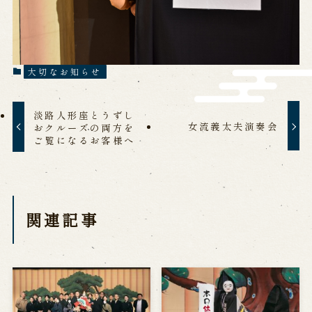
営業日時・料金
アクセス
館内のご案内
大切なお知らせ
お問い合わせ
よくあるご質問
メールでお問い合わせ
淡路人形座とうずし
お電話でお問い合わせ
女流義太夫演奏会
おクルーズの両方を
ご覧になるお客様へ
予約
関連記事
WEB予約
メールフォームから予約
お電話で予約
求人情報