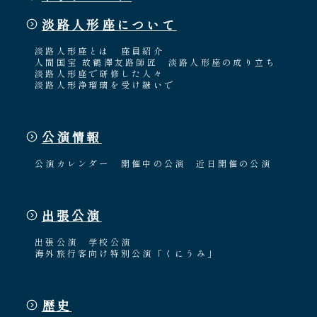
淡路人形座について
淡路人形座とは
座員紹介
人間国宝 故鶴澤友路師匠
淡路人形座の成り立ち
淡路人形座で研修した人々
淡路人形浄瑠璃を受け継いで
公演情報
公演カレンダー
開催中の公演
近日開催の公演
出張公演
出張公演
学校公演
海外旅行客向け特別公演「くにうみ」
歴史