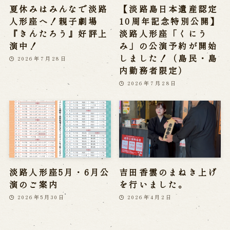
夏休みはみんなで淡路
【淡路島日本遺産認定
人形座へ！親子劇場
10周年記念特別公開】
『きんたろう』好評上
淡路人形座「くにう
演中！
み」の公演予約が開始
しました！（島民・島
2026年7月28日
内勤務者限定）
2026年7月28日
淡路人形座5月・6月公
吉田香雲のまねき上げ
演のご案内
を行いました。
2026年5月30日
2026年4月2日