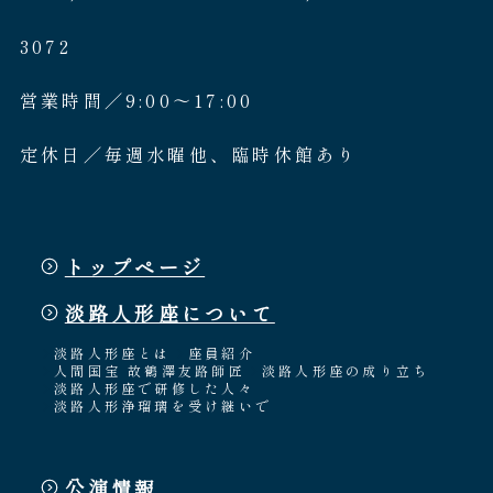
3072
営業時間／9:00〜17:00
定休日／毎週水曜他、臨時休館あり
トップページ
淡路人形座について
淡路人形座とは
座員紹介
人間国宝 故鶴澤友路師匠
淡路人形座の成り立ち
淡路人形座で研修した人々
淡路人形浄瑠璃を受け継いで
公演情報