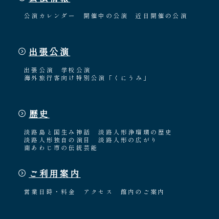
公演カレンダー
開催中の公演
近日開催の公演
出張公演
出張公演
学校公演
海外旅行客向け特別公演「くにうみ」
歴史
淡路島と国生み神話
淡路人形浄瑠璃の歴史
淡路人形独自の演目
淡路人形の広がり
南あわじ市の伝統芸能
ご利用案内
営業日時・料金
アクセス
館内のご案内