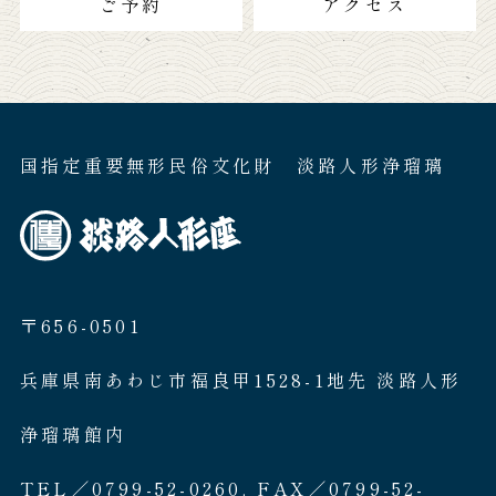
ご予約
アクセス
国指定重要無形民俗文化財 淡路人形浄瑠璃
〒656-0501
兵庫県南あわじ市福良甲1528-1地先 淡路人形
浄瑠璃館内
TEL／0799-52-0260. FAX／0799-52-