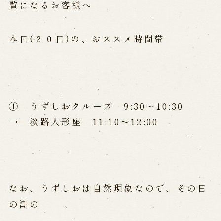
公演カレンダー
開催中の公演
覧になるお客様へ
近日開催の公演
本日(２０日)の、おススメ時間帯
出張公演
出張公演
学校公演
海外旅行客向け特別公演「くにうみ」
① うずしおクルーズ 9:30～10:30
→ 淡路人形座 11:10～12:00
歴史
淡路島と国生み神話
淡路人形浄瑠璃の歴史
淡路人形独自の演目
淡路人形の広がり
南あわじ市の伝統芸能
なお、うずしおは自然現象なので、その日
の潮の
ご利用案内