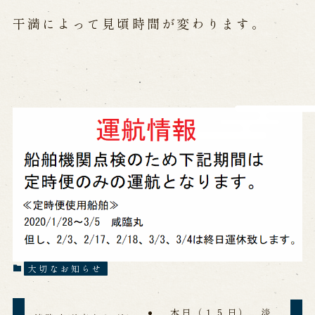
営業日時・料金
アクセス
館内のご案内
干満によって見頃時間が変わります。
お問い合わせ
よくあるご質問
メールでお問い合わせ
お電話でお問い合わせ
予約
WEB予約
メールフォームから予約
お電話で予約
大切なお知らせ
求人情報
本日（１５日）、淡