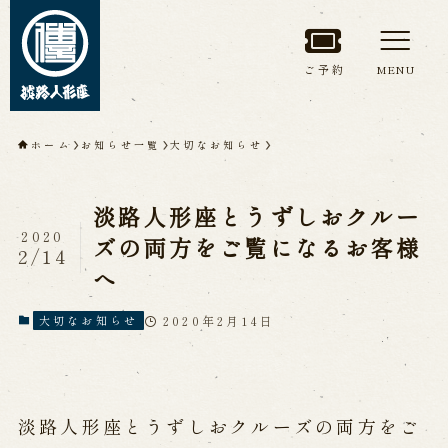
ご予約
MENU
トップページ
ホーム
お知らせ一覧
大切なお知らせ
淡路人形座について
淡路人形座とうずしおクルー
淡路人形座とは
座員紹介
2020
ズの両方をご覧になるお客様
2/14
人間国宝 故鶴澤友路師匠
へ
淡路人形座の成り立ち
淡路人形座で研修した人々
淡路人形浄瑠璃を受け継いで
2020年2月14日
大切なお知らせ
公演情報
淡路人形座とうずしおクルーズの両方をご