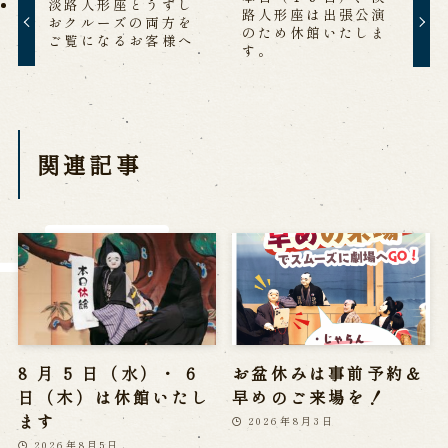
淡路人形座とうずし
※株式会社うずのくに南あわじの求人情報ページへ移動します
路人形座は出張公演
おクルーズの両方を
のため休館いたしま
ご覧になるお客様へ
す。
関連施設
通販サイトうずのくに
関連記事
道の駅うずしお
うずの丘大鳴門橋記念館
8 月 5 日（水）・ 6
お盆休みは事前予約＆
日（木）は休館いたし
早めのご来場を！
ます
2026年8月3日
2026年8月5日