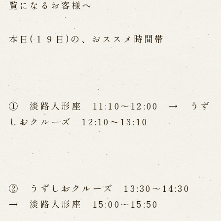
公演カレンダー
開催中の公演
覧になるお客様へ
近日開催の公演
本日(１９日)の、おススメ時間帯
出張公演
出張公演
学校公演
海外旅行客向け特別公演「くにうみ」
① 淡路人形座 11:10～12:00 → うず
しおクルーズ 12:10～13:10
歴史
淡路島と国生み神話
淡路人形浄瑠璃の歴史
淡路人形独自の演目
淡路人形の広がり
南あわじ市の伝統芸能
② うずしおクルーズ 13:30～14:30
→ 淡路人形座 15:00～15:50
ご利用案内