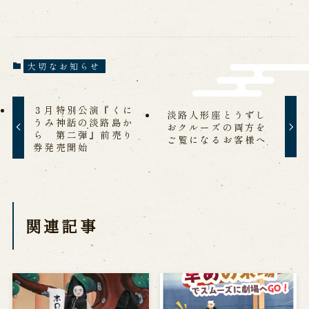
営業日時・料金
アクセス
館内のご案内
大切なお知らせ
お問い合わせ
よくあるご質問
メールでお問い合わせ
３月特別公演『くに
淡路人形座とうずし
うみ神話の淡路島か
お電話でお問い合わせ
おクルーズの両方を
ら 第二弾』前売り
ご覧になるお客様へ
券発売開始
予約
WEB予約
メールフォームから予約
関連記事
お電話で予約
求人情報