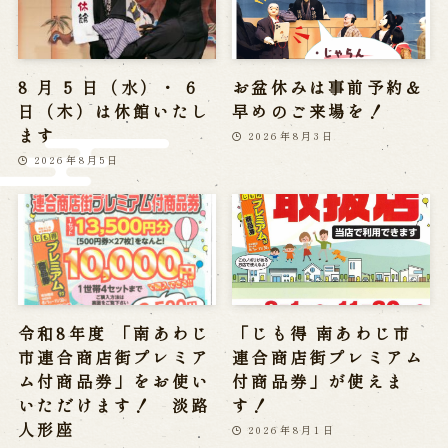
※株式会社うずのくに南あわじの求人情報ページへ移動します
8 月 5 日（水）・ 6
お盆休みは事前予約＆
関連施設
日（木）は休館いたし
早めのご来場を！
ます
2026年8月3日
通販サイトうずのくに
道の駅うずしお
2026年8月5日
うずの丘大鳴門橋記念館
令和8年度 「南あわじ
「じも得 南あわじ市
市連合商店街プレミア
連合商店街プレミアム
ム付商品券」をお使い
付商品券」が使えま
いただけます！ 淡路
す！
人形座
2026年8月1日