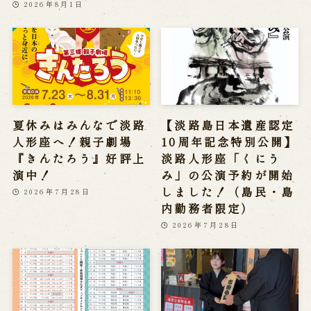
2026年8月1日
夏休みはみんなで淡路
【淡路島日本遺産認定
人形座へ！親子劇場
10周年記念特別公開】
『きんたろう』好評上
淡路人形座「くにう
演中！
み」の公演予約が開始
しました！（島民・島
2026年7月28日
内勤務者限定）
2026年7月28日