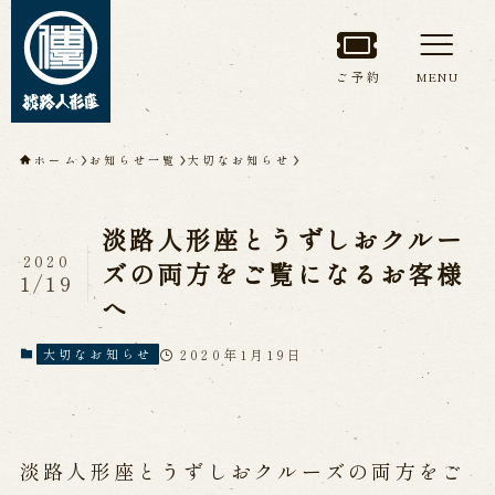
ご予約
MENU
トップページ
ホーム
お知らせ一覧
大切なお知らせ
淡路人形座について
淡路人形座とうずしおクルー
淡路人形座とは
座員紹介
2020
ズの両方をご覧になるお客様
1/19
人間国宝 故鶴澤友路師匠
へ
淡路人形座の成り立ち
淡路人形座で研修した人々
淡路人形浄瑠璃を受け継いで
2020年1月19日
大切なお知らせ
公演情報
淡路人形座とうずしおクルーズの両方をご