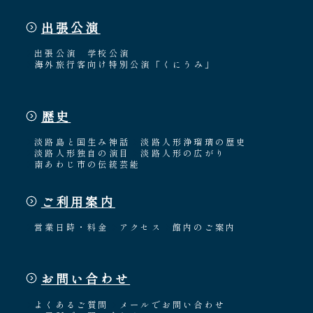
出張公演
出張公演
学校公演
海外旅行客向け特別公演「くにうみ」
歴史
淡路島と国生み神話
淡路人形浄瑠璃の歴史
淡路人形独自の演目
淡路人形の広がり
南あわじ市の伝統芸能
ご利用案内
営業日時・料金
アクセス
館内のご案内
お問い合わせ
よくあるご質問
メールでお問い合わせ