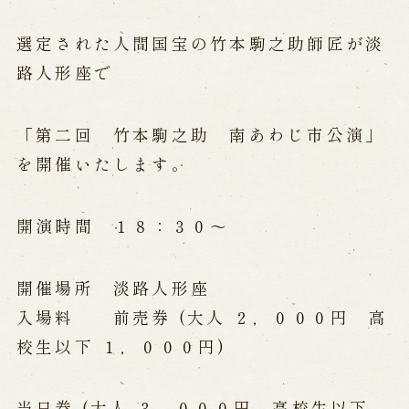
公演カレンダー
開催中の公演
近日開催の公演
選定された人間国宝の竹本駒之助師匠が淡
路人形座で
出張公演
「第二回 竹本駒之助 南あわじ市公演」
出張公演
学校公演
海外旅行客向け特別公演「くにうみ」
を開催いたします。
開演時間 １８：３０～
歴史
淡路島と国生み神話
開催場所 淡路人形座
淡路人形浄瑠璃の歴史
入場料 前売券 (大人 ２，０００円 高
淡路人形独自の演目
淡路人形の広がり
南あわじ市の伝統芸能
校生以下 １，０００円)
ご利用案内
当日券 (大人 ３，０００円 高校生以下