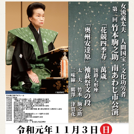
※株式会社うずのくに南あわじの求人情報ページへ移動します
関連施設
通販サイトうずのくに
道の駅うずしお
うずの丘大鳴門橋記念館