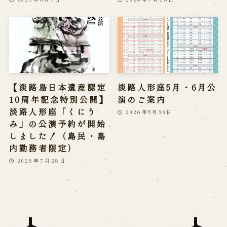
【淡路島日本遺産認定
淡路人形座5月・6月公
10周年記念特別公開】
演のご案内
淡路人形座「くにう
2026年5月30日
み」の公演予約が開始
しました！（島民・島
内勤務者限定）
2026年7月28日