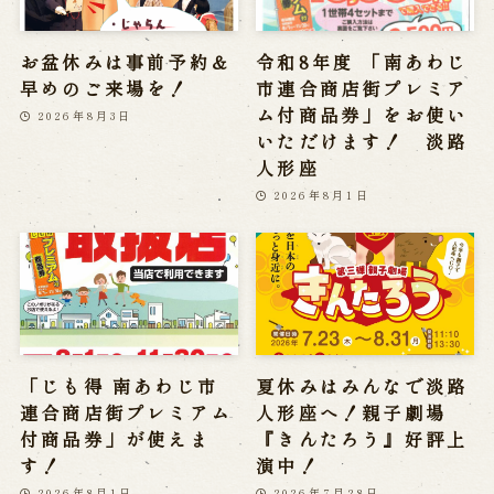
お盆休みは事前予約＆
令和8年度 「南あわじ
早めのご来場を！
市連合商店街プレミア
ム付商品券」をお使い
2026年8月3日
いただけます！ 淡路
人形座
2026年8月1日
「じも得 南あわじ市
夏休みはみんなで淡路
連合商店街プレミアム
人形座へ！親子劇場
付商品券」が使えま
『きんたろう』好評上
す！
演中！
2026年8月1日
2026年7月28日