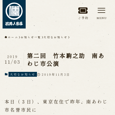
ご予約
MENU
トップページ
ホーム
お知らせ一覧
大切なお知らせ
淡路人形座について
第二回 竹本駒之助 南あ
2019
淡路人形座とは
座員紹介
11/03
わじ市公演
人間国宝 故鶴澤友路師匠
淡路人形座の成り立ち
2019年11月3日
大切なお知らせ
淡路人形座で研修した人々
淡路人形浄瑠璃を受け継いで
本日（３日）、東京在住で昨年、南あわじ
公演情報
市名誉市民に