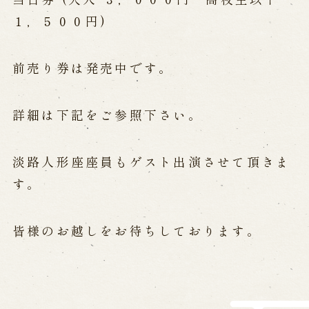
営業日時・料金
アクセス
館内のご案内
１，５００円)
前売り券は発売中です。
お問い合わせ
よくあるご質問
メールでお問い合わせ
詳細は下記をご参照下さい。
お電話でお問い合わせ
淡路人形座座員もゲスト出演させて頂きま
予約
す。
WEB予約
メールフォームから予約
皆様のお越しをお待ちしております。
お電話で予約
求人情報