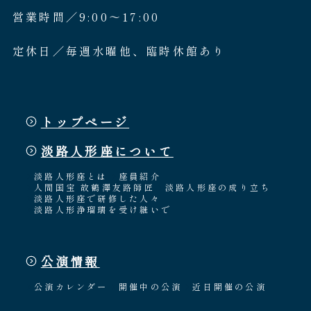
営業時間／9:00〜17:00
定休日／毎週水曜他、臨時休館あり
トップページ
淡路人形座について
淡路人形座とは
座員紹介
人間国宝 故鶴澤友路師匠
淡路人形座の成り立ち
淡路人形座で研修した人々
淡路人形浄瑠璃を受け継いで
公演情報
公演カレンダー
開催中の公演
近日開催の公演