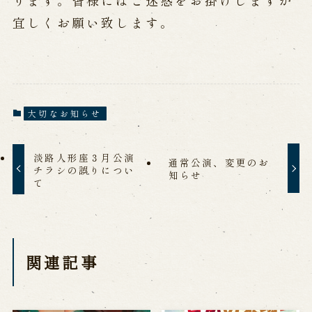
ります。皆様にはご迷惑をお掛けしますが
公演カレンダー
開催中の公演
近日開催の公演
宜しくお願い致します。
出張公演
出張公演
学校公演
大切なお知らせ
海外旅行客向け特別公演「くにうみ」
淡路人形座３月公演
通常公演、変更のお
チラシの誤りについ
知らせ
歴史
て
淡路島と国生み神話
淡路人形浄瑠璃の歴史
淡路人形独自の演目
淡路人形の広がり
南あわじ市の伝統芸能
関連記事
ご利用案内