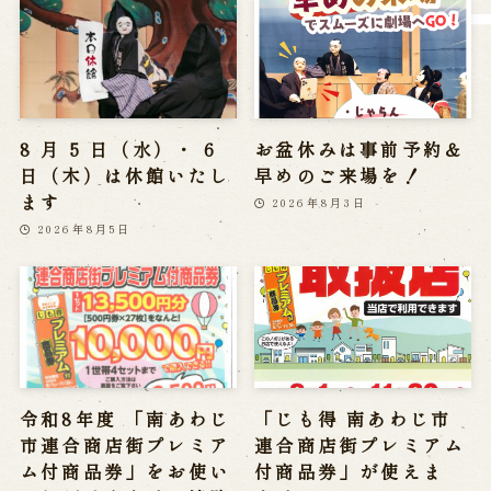
営業日時・料金
アクセス
館内のご案内
お問い合わせ
8 月 5 日（水）・ 6
お盆休みは事前予約＆
よくあるご質問
メールでお問い合わせ
日（木）は休館いたし
早めのご来場を！
お電話でお問い合わせ
ます
2026年8月3日
2026年8月5日
予約
WEB予約
メールフォームから予約
お電話で予約
令和8年度 「南あわじ
「じも得 南あわじ市
市連合商店街プレミア
連合商店街プレミアム
求人情報
ム付商品券」をお使い
付商品券」が使えま