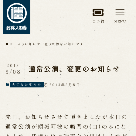
ご予約
MENU
トップページ
ホーム
お知らせ一覧
大切なお知らせ
淡路人形座について
2013
通常公演、変更のお知らせ
3/08
淡路人形座とは
座員紹介
人間国宝 故鶴澤友路師匠
淡路人形座の成り立ち
2013年3月8日
大切なお知らせ
淡路人形座で研修した人々
淡路人形浄瑠璃を受け継いで
先日、お知らせさせて頂きましたが本日の
公演情報
通常公演が傾城阿波の鳴門の(口)のみにな