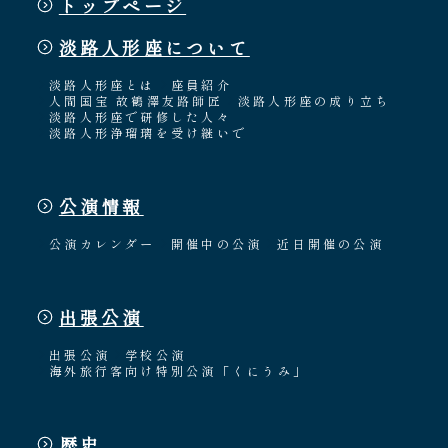
トップページ
淡路人形座について
淡路人形座とは
座員紹介
人間国宝 故鶴澤友路師匠
淡路人形座の成り立ち
淡路人形座で研修した人々
淡路人形浄瑠璃を受け継いで
公演情報
公演カレンダー
開催中の公演
近日開催の公演
出張公演
出張公演
学校公演
海外旅行客向け特別公演「くにうみ」
歴史