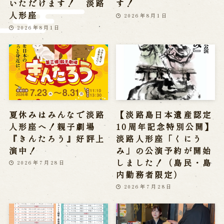
いただけます！ 淡路
す！
※株式会社うずのくに南あわじの求人情報ページへ移動します
人形座
2026年8月1日
2026年8月1日
関連施設
通販サイトうずのくに
道の駅うずしお
うずの丘大鳴門橋記念館
夏休みはみんなで淡路
【淡路島日本遺産認定
人形座へ！親子劇場
10周年記念特別公開】
『きんたろう』好評上
淡路人形座「くにう
演中！
み」の公演予約が開始
しました！（島民・島
2026年7月28日
内勤務者限定）
2026年7月28日