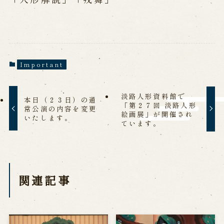
History of Awaji Ningyo Joruri
Awaji Ningyo Joruri's original
performance
Awaji Ningyo Joruri (Puppet
Theater) Spreading
Traditional Performing Arts in
Important
Minami-Awaji City
Usage Info
淡路人形資料館で
本日（２３日）の通
「第２７回 淡路人形
常公演の内容を変更
絵画展」が開催され
いたします。
Opening Dates and Admission
ています。
Access
Indoor Introduction
Contact Us
関連記事
FAQ
Email us
Call us