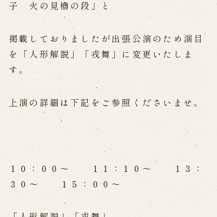
子 火の見櫓の段」と
Performances info
掲載しておりましたが出張公演のため演目
Performance Calendar
を「人形解説」「戎舞」に変更いたしま
Current Performances
Upcoming Performances
す。
上演の詳細は下記をご参照くださいませ。
Touring show
Touring show
School Visit
海外旅行客向け特別公演「くにうみ」
１０：００～ １１：１０～ １３：
３０～ １５：００～
History
Awaji Island and the Myth of the
「人形解説」「戎舞」
Birth of the Nation