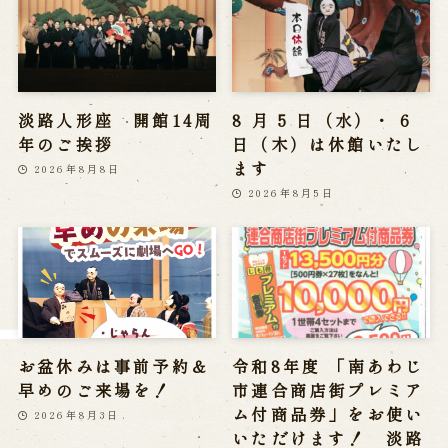
Reservation
Online Reservation
Reservation via e-mail form
淡路人形座 開館14周
8 月 5 日（水）・ 6
Phone Reservations
年のご挨拶
日（木）は休館いたし
ます
2026年8月8日
2026年8月5日
求人情報
※株式会社うずのくに南あわじの求人情報ページへ移動します
関連施設
お盆休みは事前予約＆
令和8年度 「南あわじ
通販サイトうずのくに
早めのご来場を！
市連合商店街プレミア
道の駅うずしお
ム付商品券」をお使い
2026年8月3日
うずの丘大鳴門橋記念館
いただけます！ 淡路