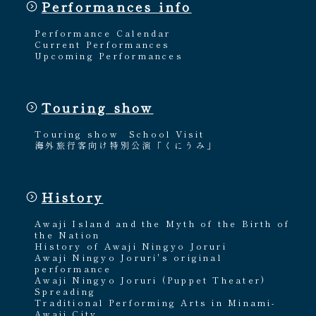
Performances info
Performance Calendar
Current Performances
Upcoming Performances
Touring show
Touring show
School Visit
海外旅行客向け特別公演「くにうみ」
History
Awaji Island and the Myth of the Birth of
the Nation
History of Awaji Ningyo Joruri
Awaji Ningyo Joruri's original
performance
Awaji Ningyo Joruri (Puppet Theater)
Spreading
Traditional Performing Arts in Minami-
Awaji City