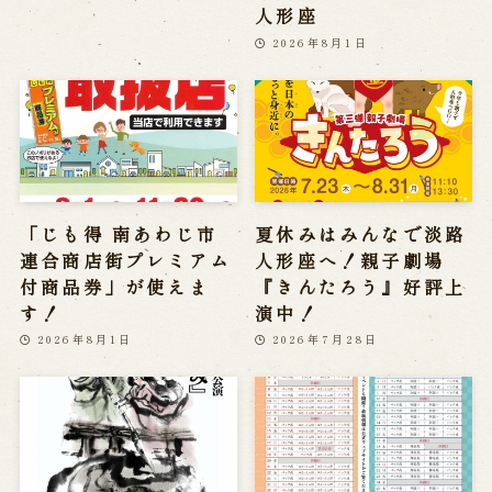
人形座
2026年8月1日
「じも得 南あわじ市
夏休みはみんなで淡路
連合商店街プレミアム
人形座へ！親子劇場
付商品券」が使えま
『きんたろう』好評上
す！
演中！
2026年8月1日
2026年7月28日