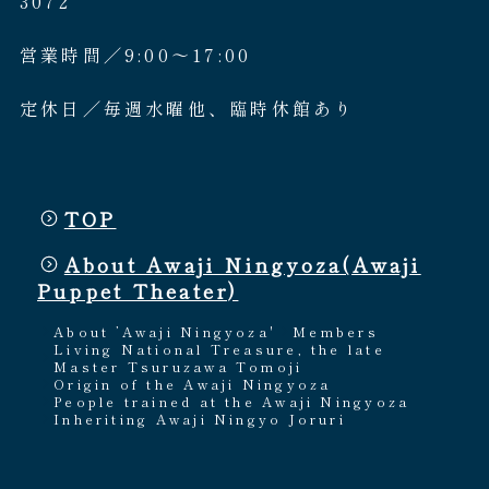
3072
営業時間／9:00〜17:00
定休日／毎週水曜他、臨時休館あり
TOP
About Awaji Ningyoza(Awaji
Puppet Theater)
About ’Awaji Ningyoza'
Members
Living National Treasure, the late
Master Tsuruzawa Tomoji
Origin of the Awaji Ningyoza
People trained at the Awaji Ningyoza
Inheriting Awaji Ningyo Joruri