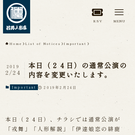
RSV
MENU
TOP
Home
List of Notices
Important
About Awaji
本日（２４日）の通常公演の
Ningyoza(Awaji Puppet
2019
2/24
内容を変更いたします。
Theater)
2019年2月24日
Important
About ’Awaji Ningyoza'
Members
Living National Treasure, the late
Master Tsuruzawa Tomoji
Origin of the Awaji Ningyoza
People trained at the Awaji
本日（２４日）、チラシでは通常公演が
Ningyoza
Inheriting Awaji Ningyo Joruri
「戎舞」「人形解説」「伊達娘恋の緋鹿