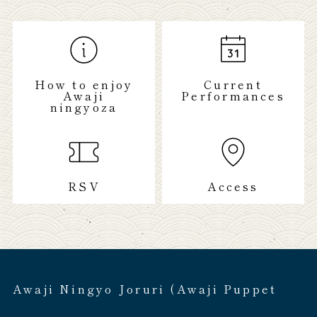
How to enjoy
Current
Awaji
Performances
ningyoza
RSV
Access
Awaji Ningyo Joruri (Awaji Puppet