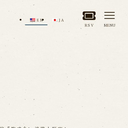
EN
JA
RSV
MENU
nd Admission
Access
ion
all us