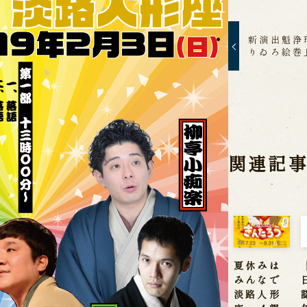
 in Minami-Awaji
新演出魁浄
りゐろ絵巻
関連記
夏休みは
みんなで
淡路人形