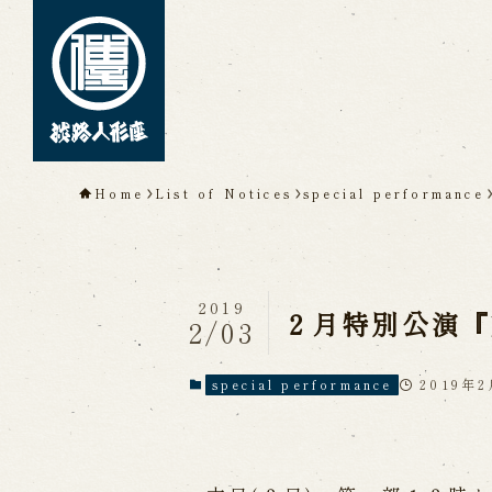
TOP
Home
List of Notices
special performance
About Awaji Ningyoz
Theater)
About ’Awaji Ningyoza'
Me
2019
Living National Treasure, t
２月特別公演『
2/03
Tsuruzawa Tomoji
Origin of the Awaji Ningyoz
People trained at the Awaji
2019年
special performance
Inheriting Awaji Ningyo Joru