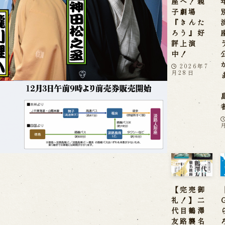
座へ！親
子劇場
『きんた
ろう』好
評上演
中！
2026年7
月28日
【完売御
礼！】二
代目鶴澤
友路襲名