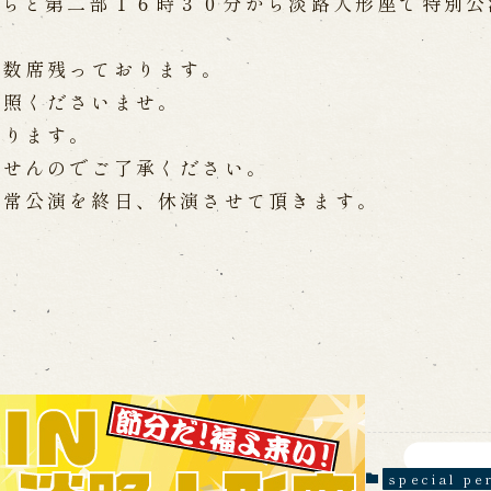
からと第二部１６時３０分から淡路人形座で特別公
Online Reservati
Reservation via e
ent Performances
は数席残っております。
Phone Reservatio
参照くださいませ。
おります。
求人情報
ませんのでご了承ください。
通常公演を終日、休演させて頂きます。
※株式会社うずのくに南あわじ
」
関連施設
通販サイトうずのくに
道の駅うずしお
 the Birth of the
うずの丘大鳴門橋記念
ri
nal performance
 Theater) Spreading
special p