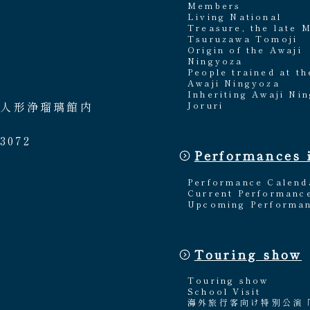
Members
Living National
Treasure, the late 
Tsuruzawa Tomoji
Origin of the Awaji
Ningyoza
People trained at th
Awaji Ningyoza
Inheriting Awaji Ni
路人形浄瑠璃館内
Joruri
3072
Performances 
Performance Calend
Current Performanc
Upcoming Performa
Touring show
Touring show
School Visit
海外旅行客向け特別公演