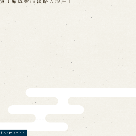
演『旅成金in淡路人形座』
on
-mail form
ns
の求人情報ページへ移動します
館
erformance