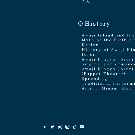
うみ」
History
Awaji Island and th
Myth of the Birth of
Nation
History of Awaji Ni
Joruri
Awaji Ningyo Joruri
original performanc
Awaji Ningyo Joruri
(Puppet Theater)
Spreading
Traditional Perform
Arts in Minami-Awaj