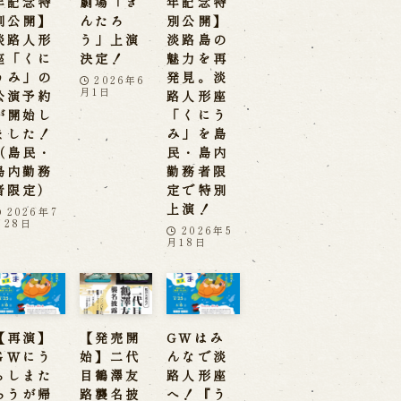
年記念特
劇場「き
年記念特
別公開】
んたろ
別公開】
淡路人形
う」上演
淡路島の
座「くに
決定！
魅力を再
うみ」の
発見。淡
2026年6
月1日
公演予約
路人形座
が開始し
「くにう
ました！
み」を島
（島民・
民・島内
島内勤務
勤務者限
者限定）
定で特別
上演！
2026年7
月28日
2026年5
月18日
【再演】
【発売開
GWはみ
ＧＷにう
始】二代
んなで淡
らしまた
目鶴澤友
路人形座
ろうが帰
路襲名披
へ！『う