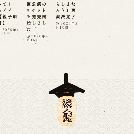
ってく
露公演の
らしまた
る！！
チケット
ろう』再
【親子劇
を発売開
演決定！
場】
始しまし
2026年3
月10日
た
2026年4
月16日
2026年4
月16日