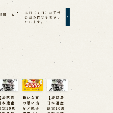
本日（４日）の通常
瑠璃「る
公演の内容を変更い
」
たします。
事
【淡路島
新たな夏
【淡路島
日本遺産
の思い出
日本遺産
認定10周
を！親子
認定10周