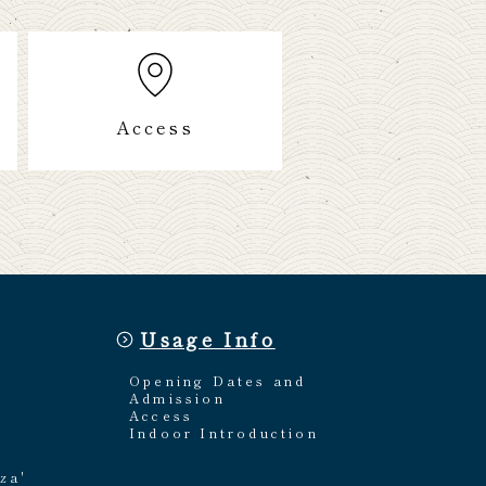
Access
Usage Info
Opening Dates and
Admission
Access
Indoor Introduction
za'