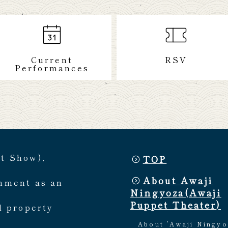
Current
RSV
Performances
et Show),
TOP
About Awaji
rnment as an
Ningyoza(Awaji
Puppet Theater)
l property
About ’Awaji Ningyo