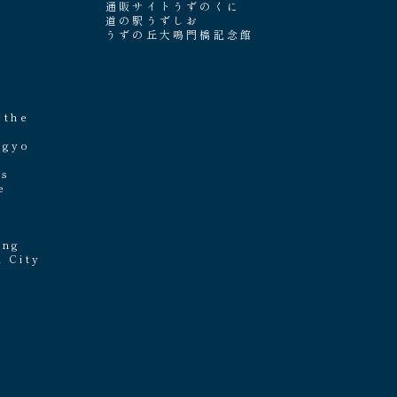
通販サイトうずのくに
道の駅うずしお
うずの丘大鳴門橋記念館
e
 the
ngyo
's
e
ing
i City