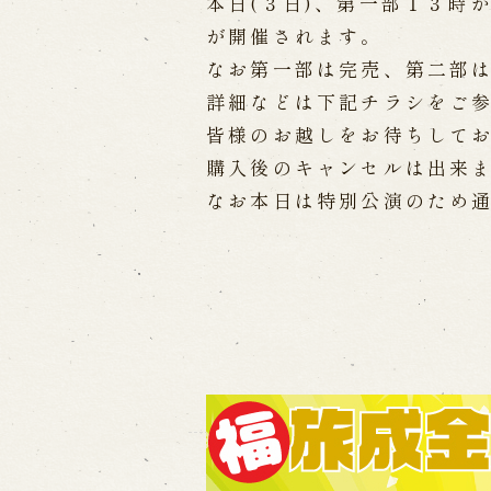
Performances info
本日(３日)、第一部１３時
が開催されます。
Performance Calendar
Curr
なお第一部は完売、第二部
Upcoming Performances
詳細などは下記チラシをご
皆様のお越しをお待ちして
購入後のキャンセルは出来
Touring show
なお本日は特別公演のため
Touring show
School Visit
海外旅行客向け特別公演「くにうみ
History
Awaji Island and the Myth of
Nation
History of Awaji Ningyo Joru
Awaji Ningyo Joruri's origi
Awaji Ningyo Joruri (Puppet