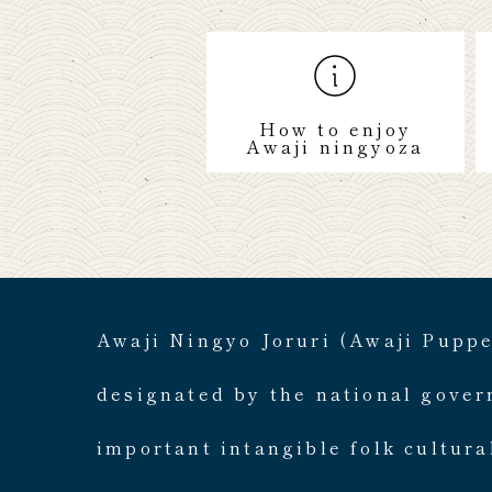
How to enjoy
Awaji ningyoza
Awaji Ningyo Joruri (Awaji Pupp
designated by the national gove
important intangible folk cultura