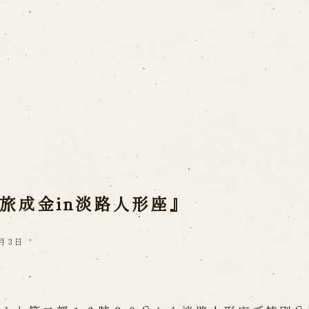
Usage Info
a(Awaji Puppet
Opening Dates a
Indoor Introduct
mbers
he late Master
旅成金in淡路人形座』
Contact Us
a
FAQ
Email us
C
 Ningyoza
2月3日
ri
Reservation