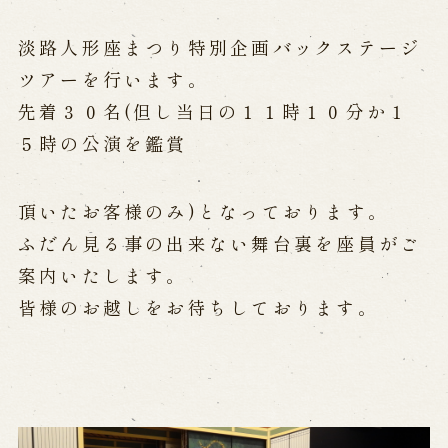
淡路人形座まつり特別企画バックステージ
Performances info
ツアーを行います。
Performance Calendar
先着３０名(但し当日の１１時１０分か１
Current Performances
Upcoming Performances
５時の公演を鑑賞
頂いたお客様のみ)となっております。
Touring show
ふだん見る事の出来ない舞台裏を座員がご
案内いたします。
Touring show
School Visit
海外旅行客向け特別公演「くにうみ」
皆様のお越しをお待ちしております。
History
Awaji Island and the Myth of the
Birth of the Nation