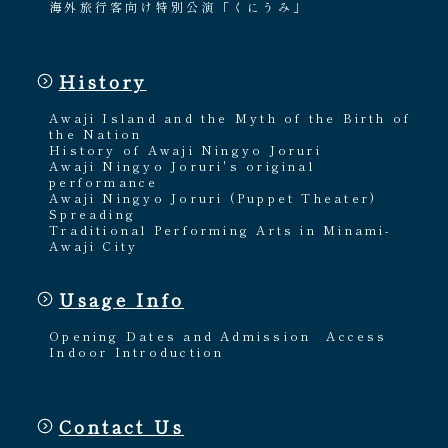
海外旅行客向け特別公演「くにうみ」
History
Awaji Island and the Myth of the Birth of
the Nation
History of Awaji Ningyo Joruri
Awaji Ningyo Joruri's original
performance
Awaji Ningyo Joruri (Puppet Theater)
Spreading
Traditional Performing Arts in Minami-
Awaji City
Usage Info
Opening Dates and Admission
Access
Indoor Introduction
Contact Us