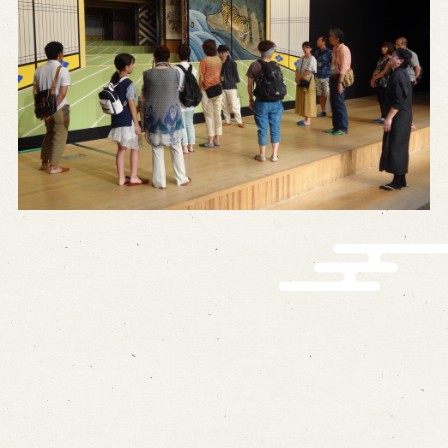
History of Awaji Ningyo Joruri
Awaji Ningyo Joruri's original
performance
Awaji Ningyo Joruri (Puppet
Theater) Spreading
Traditional Performing Arts in
Minami-Awaji City
Usage Info
Opening Dates and Admission
Access
Indoor Introduction
Contact Us
FAQ
Email us
Call us