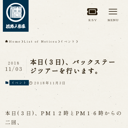
RSV
MENU
TOP
Home
List of Notices
イベント
About Awaji
本日(３日)、バックステー
Ningyoza(Awaji Puppet
2018
11/03
ジツアーを行います。
Theater)
2018年11月3日
イベント
About ’Awaji Ningyoza'
Members
Living National Treasure, the late
Master Tsuruzawa Tomoji
Origin of the Awaji Ningyoza
People trained at the Awaji
本日(３日)、PM１２時とPM１６時からの
Ningyoza
Inheriting Awaji Ningyo Joruri
二回、