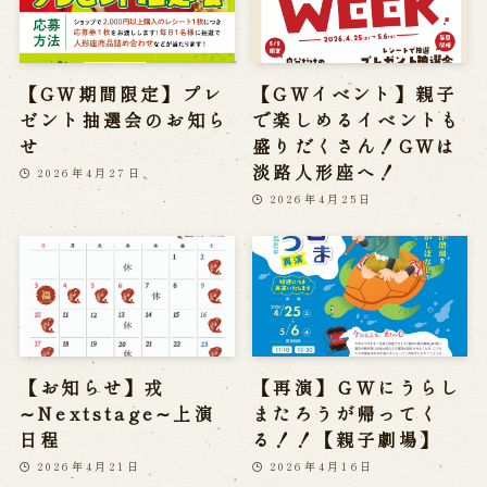
【GW期間限定】プレ
【GWイベント】親子
ゼント抽選会のお知ら
で楽しめるイベントも
せ
盛りだくさん！GWは
淡路人形座へ！
2026年4月27日
2026年4月25日
【お知らせ】戎
【再演】ＧＷにうらし
∼Nextstage∼上演
またろうが帰ってく
日程
る！！【親子劇場】
2026年4月21日
2026年4月16日