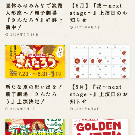
夏休みはみんなで淡路
【6月】『戎～next
人形座へ！親子劇場
stage～』上演日のお
『きんたろう』好評上
知らせ
演中！
2026年6月7日
2026年7月28日
新たな夏の思い出を！
【5月】『戎～next
親子劇場「きんたろ
stage～』上演日のお
う」上演決定！
知らせ
2026年6月1日
2026年5月3日