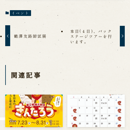
Reservation
イベント
Online Reservation
Reservation via e-mail form
本日(４日)、バック
Phone Reservations
鶴澤友路師匠展
ステージツアーを行
います。
求人情報
※株式会社うずのくに南あわじの求人情報ページへ移動します
関連記事
関連施設
通販サイトうずのくに
道の駅うずしお
うずの丘大鳴門橋記念館