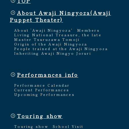
TOP
About Awaji Ningyoza(Awaji
Puppet Theater)
About ’Awaji Ningyoza'
Members
Living National Treasure, the late
Master Tsuruzawa Tomoji
Origin of the Awaji Ningyoza
People trained at the Awaji Ningyoza
Inheriting Awaji Ningyo Joruri
Performances info
Performance Calendar
Current Performances
Upcoming Performances
Touring show
Touring show
School Visit