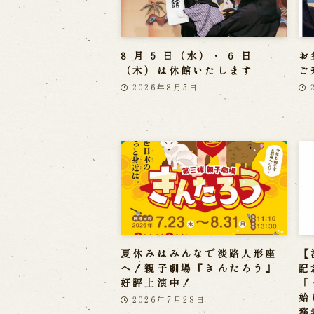
8 月 5 日（水）・ 6 日
お
（木）は休館いたします
ご
2026年8月5日
夏休みはみんなで淡路人形座
【
へ！親子劇場『きんたろう』
記
好評上演中！
「
始
2026年7月28日
務