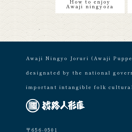
How to enjoy
Awaji ningyoza
Awaji Ningyo Joruri (Awaji Pupp
designated by the national gove
important intangible folk cultura
〒656-0501