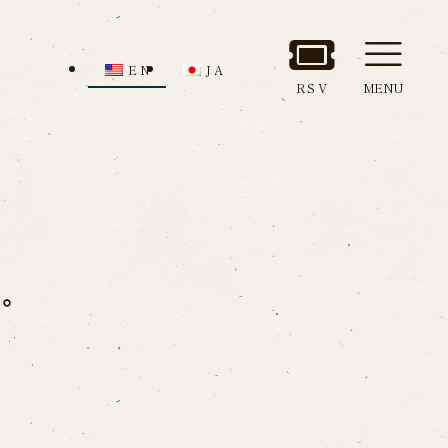
EN
JA
RSV
MENU
nd Admission
Access
ion
す。
all us