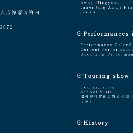
Awaji Ningyoza
Inheriting Awaji Ni
路人形浄瑠璃館内
Joruri
3072
Performances 
Performance Calend
Current Performanc
Upcoming Performa
Touring show
Touring show
School Visit
海外旅行客向け特別公演
うみ」
History