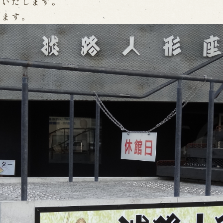
館いたします。
Online Reservati
します。
Reservation via e
ent Performances
Phone Reservatio
求人情報
※株式会社うずのくに南あわじ
」
関連施設
通販サイトうずのくに
道の駅うずしお
 the Birth of the
うずの丘大鳴門橋記念
ri
nal performance
 Theater) Spreading