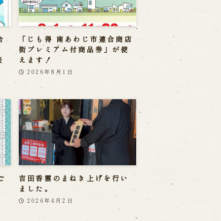
合
「じも得 南あわじ市連合商店
」
街プレミアム付商品券」が使
淡
えます！
2026年8月1日
ご
吉田香雲のまねき上げを行い
ました。
2026年4月2日