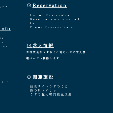
Reservation
ngyo
Online Reservation
Reservation via e-mail
form
Phone Reservations
info
ar
es
求人情報
nces
※株式会社うずのくに南あわじの求人情
報ページへ移動します
関連施設
「くに
通販サイトうずのくに
道の駅うずしお
うずの丘大鳴門橋記念館