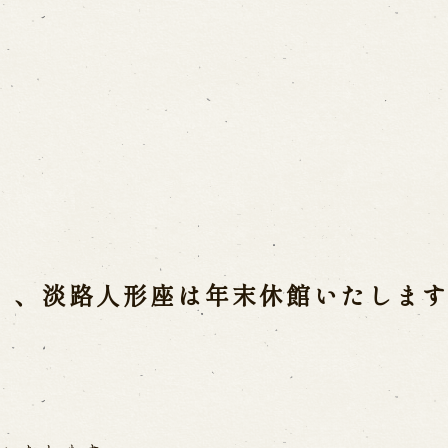
Usage Info
a(Awaji Puppet
Opening Dates a
Indoor Introduct
mbers
he late Master
）、淡路人形座は年末休館いたしま
Contact Us
a
FAQ
Email us
C
 Ningyoza
ri
Reservation