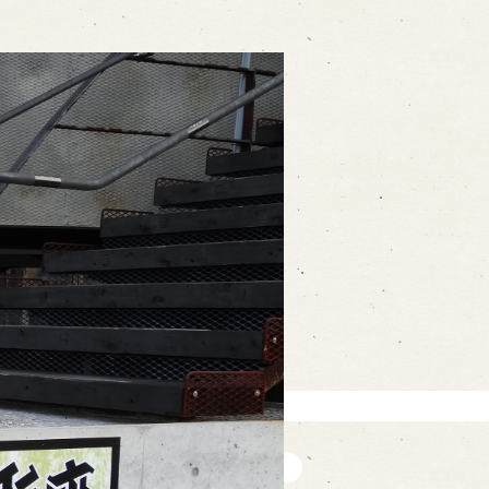
on
-mail form
ns
の求人情報ページへ移動します
館