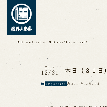
TOP
Home
List of Notices
Important
About Awaji Ningyoz
Theater)
About ’Awaji Ningyoza'
Me
2017
Living National Treasure, t
本日（３１日
12/31
Tsuruzawa Tomoji
Origin of the Awaji Ningyoz
People trained at the Awaji
2017年12月31日
Important
Inheriting Awaji Ningyo Joru