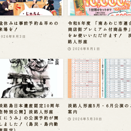
盆休みは事前予約＆早めの
令和8年度 「南あわじ市連
来場を！
商店街プレミアム付商品券
をお使いいただけます！ 
2026年8月3日
路人形座
2026年8月1日
淡路島日本遺産認定10周年
淡路人形座5月・6月公演の
念特別公開】淡路人形座
案内
くにうみ」の公演予約が開
2026年5月30日
しました！（島民・島内勤
者限定）