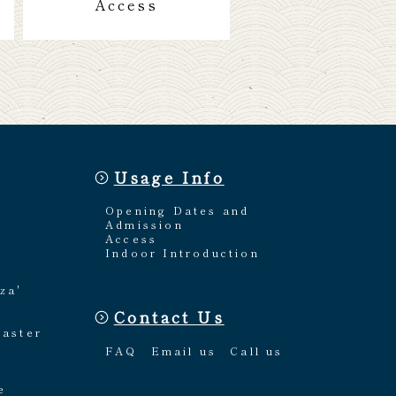
Access
Usage Info
Opening Dates and
Admission
Access
Indoor Introduction
za'
Contact Us
Master
FAQ
Email us
Call us
e