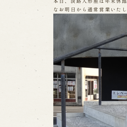
Performances info
本日、淡路人形座は年末休
なお明日から通常営業いた
Performance Calendar
Curr
Upcoming Performances
Touring show
Touring show
School Visit
海外旅行客向け特別公演「くにうみ
History
Awaji Island and the Myth of
Nation
History of Awaji Ningyo Joru
Awaji Ningyo Joruri's origi
Awaji Ningyo Joruri (Puppet