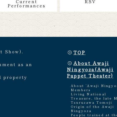
Current
RSV
Performances
et Show),
TOP
About Awaji
rnment as an
Ningyoza(Awaji
Puppet Theater)
l property
About ’Awaji Ningyo
Members
Living National
Treasure, the late 
Tsuruzawa Tomoji
Origin of the Awaji
Ningyoza
People trained at th