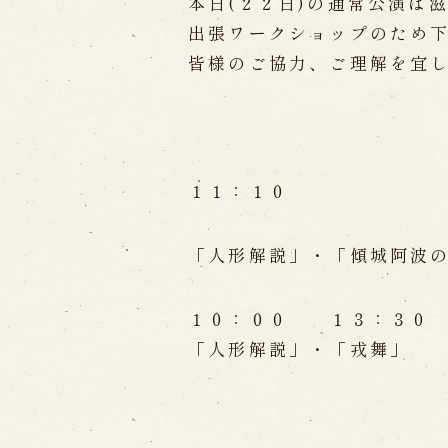
Performances info
本日(２２日)の通常公演は
出張ワークショップのため
Performance Calendar
Curr
皆様のご協力、ご理解を宜
Upcoming Performances
Touring show
１１：１０
Touring show
School Visit
海外旅行客向け特別公演「くにうみ
「人形解説」・「傾城阿波
History
１０：００ １３：３０
「人形解説」・「戎舞」
Awaji Island and the Myth of
Nation
History of Awaji Ningyo Joru
Awaji Ningyo Joruri's origi
Awaji Ningyo Joruri (Puppet