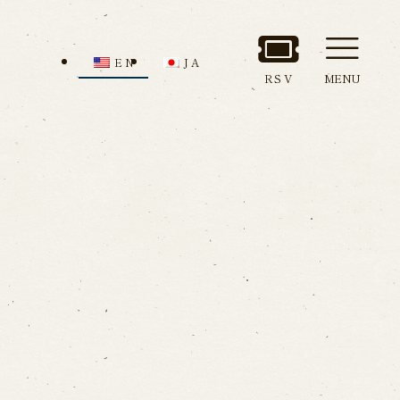
EN
JA
RSV
MENU
nd Admission
Access
ion
all us