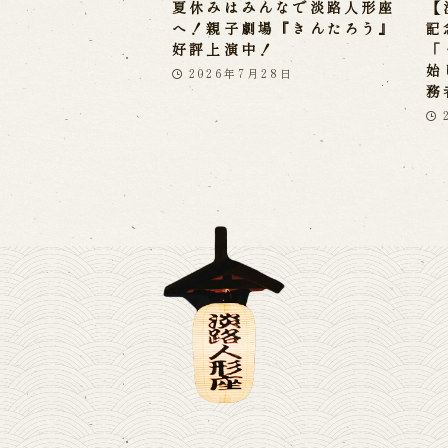
夏休みはみんなで淡路人形座
【
へ！親子劇場『きんたろう』
記
好評上演中！
「
始
2026年7月28日
務