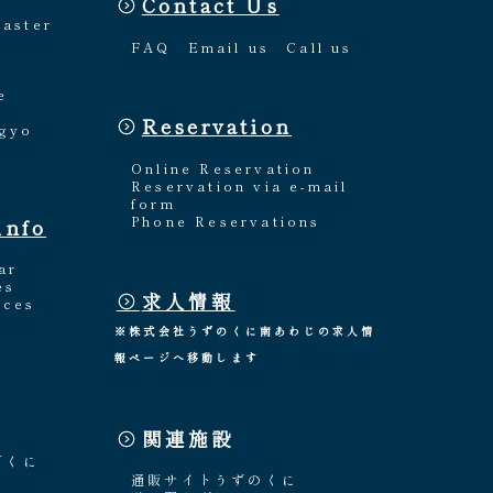
Contact Us
Master
FAQ
Email us
Call us
e
Reservation
ngyo
Online Reservation
Reservation via e-mail
form
Phone Reservations
info
ar
es
求人情報
nces
※株式会社うずのくに南あわじの求人情
報ページへ移動します
関連施設
「くに
通販サイトうずのくに