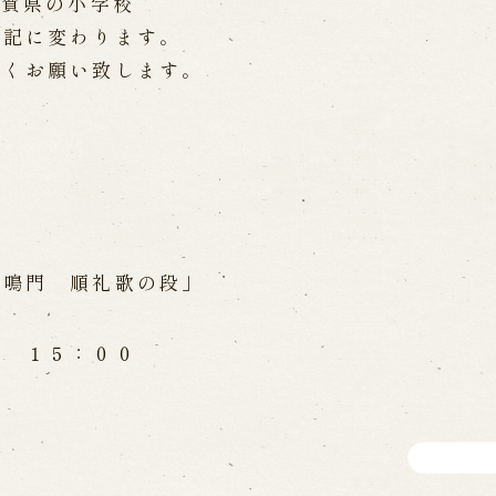
滋賀県の小学校
Online Reservati
下記に変わります。
Reservation via e
ent Performances
しくお願い致します。
Phone Reservatio
求人情報
※株式会社うずのくに南あわじ
」
の鳴門 順礼歌の段」
関連施設
 １５：００
通販サイトうずのくに
道の駅うずしお
 the Birth of the
うずの丘大鳴門橋記念
ri
nal performance
 Theater) Spreading