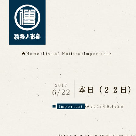
TOP
Home
List of Notices
Important
About Awaji Ningyoz
Theater)
About ’Awaji Ningyoza'
Me
2017
Living National Treasure, t
本日（２２日
6/22
Tsuruzawa Tomoji
Origin of the Awaji Ningyoz
People trained at the Awaji
2017年6月22日
Important
Inheriting Awaji Ningyo Joru