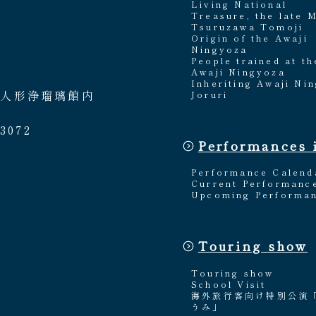
Living National
Treasure, the late 
Tsuruzawa Tomoji
Origin of the Awaji
Ningyoza
People trained at th
Awaji Ningyoza
Inheriting Awaji Ni
路人形浄瑠璃館内
Joruri
3072
Performances 
Performance Calend
Current Performanc
Upcoming Performa
Touring show
Touring show
School Visit
海外旅行客向け特別公演
うみ」