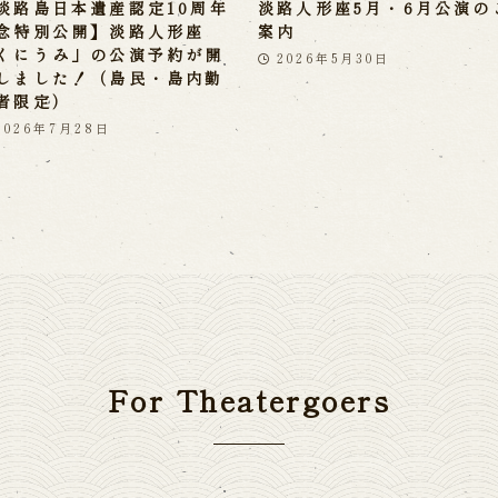
淡路島日本遺産認定10周年
淡路人形座5月・6月公演の
念特別公開】淡路人形座
案内
くにうみ」の公演予約が開
2026年5月30日
しました！（島民・島内勤
者限定）
2026年7月28日
For Theatergoers