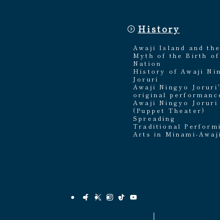
History
Awaji Island and th
Myth of the Birth of
Nation
History of Awaji Ni
Joruri
Awaji Ningyo Joruri
original performanc
Awaji Ningyo Joruri
(Puppet Theater)
Spreading
Traditional Perform
Arts in Minami-Awaj