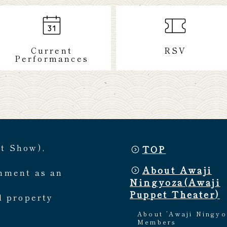
Current
RSV
Performances
et Show),
TOP
About Awaji
rnment as an
Ningyoza(Awaji
Puppet Theater)
l property
About ’Awaji Ningyo
Members