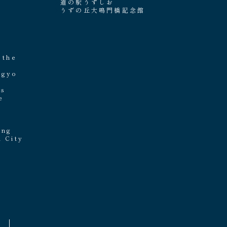
道の駅うずしお
うずの丘大鳴門橋記念館
e
 the
ngyo
's
e
ing
i City