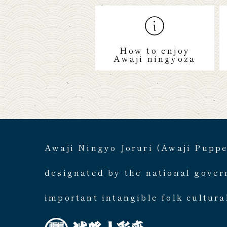
How to enjoy
Awaji ningyoza
Awaji Ningyo Joruri (Awaji Pupp
designated by the national gove
important intangible folk cultura