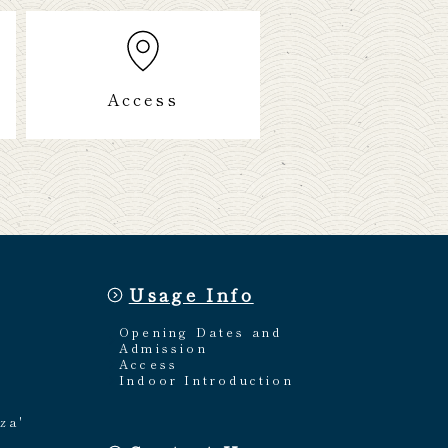
Access
Usage Info
Opening Dates and
Admission
Access
Indoor Introduction
za'