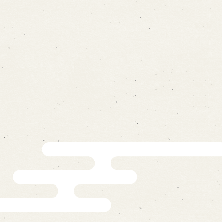
on
-mail form
ns
の求人情報ページへ移動します
館