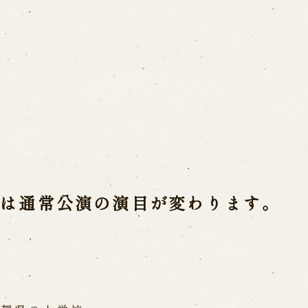
Usage Info
a(Awaji Puppet
Opening Dates a
Indoor Introduct
mbers
he late Master
）は通常公演の演目が変わります。
Contact Us
a
FAQ
Email us
C
 Ningyoza
ri
Reservation