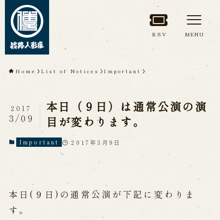
RSV
MENU
TOP
Home
List of Notices
Important
About Awaji
本日（９日）は通常公演の演
Ningyoza(Awaji Puppet
2017
3/09
目が変わります。
Theater)
2017年3月9日
Important
About ’Awaji Ningyoza'
Members
Living National Treasure, the late
Master Tsuruzawa Tomoji
Origin of the Awaji Ningyoza
People trained at the Awaji
本日(９日)の通常公演が下記に変わりま
Ningyoza
Inheriting Awaji Ningyo Joruri
す。