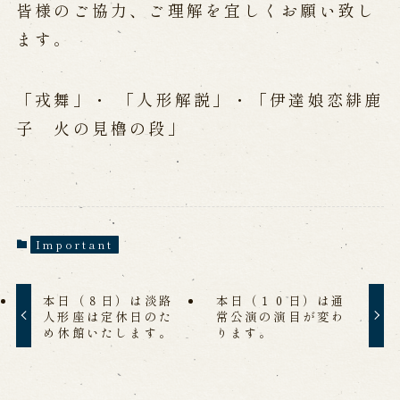
皆様のご協力、ご理解を宜しくお願い致し
ます。
Performances info
Performance Calendar
「戎舞」・ 「人形解説」・「伊達娘恋緋鹿
Current Performances
Upcoming Performances
子 火の見櫓の段」
Touring show
Touring show
School Visit
Important
海外旅行客向け特別公演「くにうみ」
本日（８日）は淡路
本日（１０日）は通
人形座は定休日のた
常公演の演目が変わ
め休館いたします。
ります。
History
Awaji Island and the Myth of the
Birth of the Nation