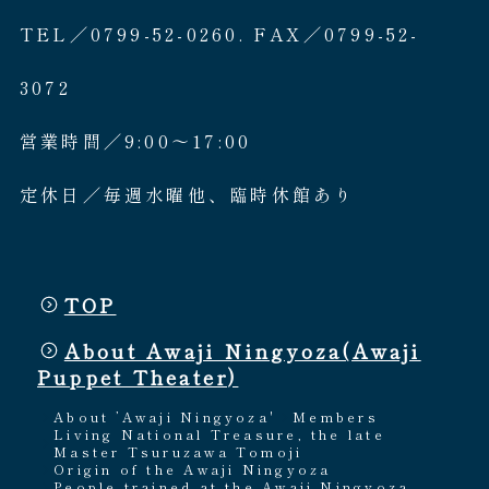
TEL／0799-52-0260. FAX／0799-52-
3072
営業時間／9:00〜17:00
定休日／毎週水曜他、臨時休館あり
TOP
About Awaji Ningyoza(Awaji
Puppet Theater)
About ’Awaji Ningyoza'
Members
Living National Treasure, the late
Master Tsuruzawa Tomoji
Origin of the Awaji Ningyoza
People trained at the Awaji Ningyoza