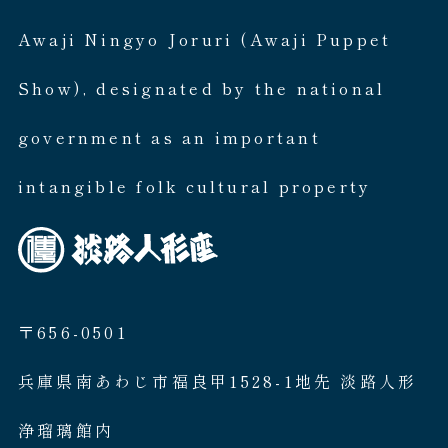
Awaji Ningyo Joruri (Awaji Puppet
Show), designated by the national
government as an important
intangible folk cultural property
〒656-0501
兵庫県南あわじ市福良甲1528-1地先 淡路人形
浄瑠璃館内