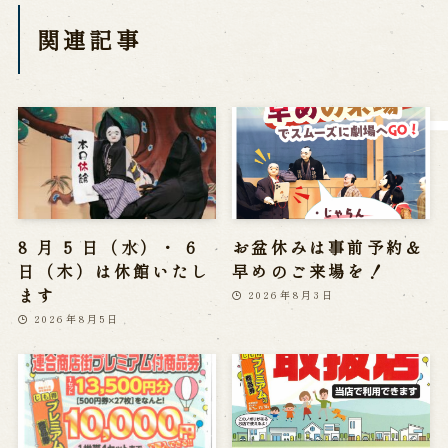
History of Awaji Ningyo Joruri
関連記事
Awaji Ningyo Joruri's original
performance
Awaji Ningyo Joruri (Puppet
Theater) Spreading
Traditional Performing Arts in
Minami-Awaji City
Usage Info
Opening Dates and Admission
8 月 5 日（水）・ 6
お盆休みは事前予約＆
Access
Indoor Introduction
日（木）は休館いたし
早めのご来場を！
ます
2026年8月3日
2026年8月5日
Contact Us
FAQ
Email us
Call us