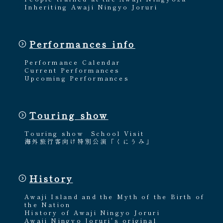
Inheriting Awaji Ningyo Joruri
Performances info
Performance Calendar
Current Performances
Upcoming Performances
Touring show
Touring show
School Visit
海外旅行客向け特別公演「くにうみ」
History
Awaji Island and the Myth of the Birth of
the Nation
History of Awaji Ningyo Joruri
Awaji Ningyo Joruri's original