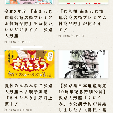
Reservation
令和8年度 「南あわじ
「じも得 南あわじ市
市連合商店街プレミア
連合商店街プレミアム
Online Reservation
ム付商品券」をお使い
付商品券」が使えま
Reservation via e-mail form
いただけます！ 淡路
す！
Phone Reservations
人形座
2026年8月1日
2026年8月1日
求人情報
※株式会社うずのくに南あわじの求人情報ページへ移動します
関連施設
夏休みはみんなで淡路
【淡路島日本遺産認定
人形座へ！親子劇場
10周年記念特別公開】
通販サイトうずのくに
『きんたろう』好評上
淡路人形座「くにう
道の駅うずしお
演中！
み」の公演予約が開始
うずの丘大鳴門橋記念館
しました！（島民・島
2026年7月28日