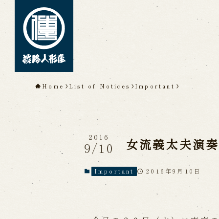
TOP
Home
List of Notices
Important
About Awaji Ningyoz
Theater)
About ’Awaji Ningyoza'
Me
2016
Living National Treasure, t
女流義太夫演
9/10
Tsuruzawa Tomoji
Origin of the Awaji Ningyoz
People trained at the Awaji
2016年9月10日
Important
Inheriting Awaji Ningyo Joru